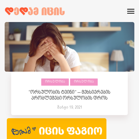
ᲝᲠᲡᲣᲚᲝᲑᲐ
ᲝᲠᲡᲣᲚᲝᲑᲐ
“ორსულობის ტვინი” – მეხსიერების
პრობლემები ორსულობის დროს
მარტი 19, 2021