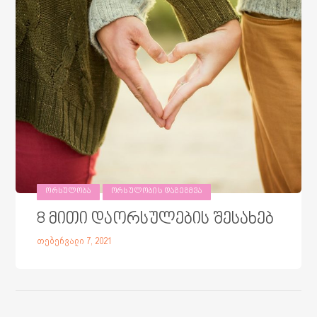
ᲝᲠᲡᲣᲚᲝᲑᲐ
ᲝᲠᲡᲣᲚᲝᲑᲘᲡ ᲓᲐᲒᲔᲒᲛᲕᲐ
8 მითი დაორსულების შესახებ
თებერვალი 7, 2021