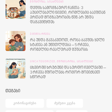
ᲛᲨᲝᲑᲚᲝᲑᲐ,
ᲡᲘᲐᲮᲚᲔᲔᲑᲘ
დედის სამოგზაურო ჩანთა: 3
აუცილებელი ნივთი, რომლებიც ბავშთან
ერთად მოგზაურობის წინ არ უნდა
დაგავიწყდეს
ᲔᲥᲘᲛᲘᲡ ᲠᲩᲔᲕᲐ
რა უნდა გავაკეთოთ, როცა ბავშვს ყელი
სტკივა ან უწითლდება – 5 რჩევა,
რომელიც რეალურად მუშაობს
UNCATEGORIZED,
ᲛᲨᲝᲑᲘᲐᲠᲝᲑᲐ,
ᲡᲘᲐᲮᲚᲔᲔᲑᲘ
ცხვირში ხრუტუნი და სურდო ჩვილებში –
3 რჩევა მშობლებს როგორ მოვიქცეთ
სწორად
თეგები
ᲙᲝᲠᲝᲜᲐᲕᲘᲠᲣᲡᲘ
ᲫᲣᲫᲣᲗᲘ ᲙᲕᲔᲑᲐ