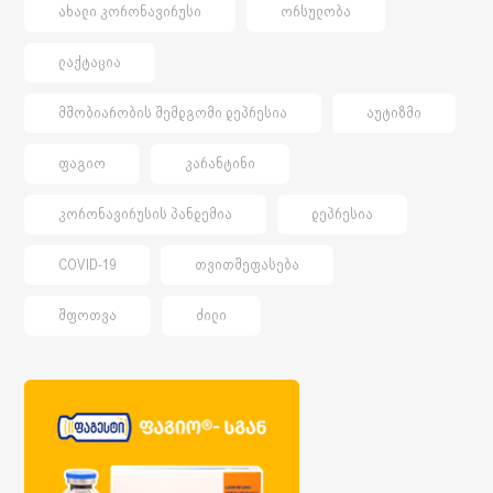
ᲐᲮᲐᲚᲘ ᲙᲝᲠᲝᲜᲐᲕᲘᲠᲣᲡᲘ
ᲝᲠᲡᲣᲚᲝᲑᲐ
ᲚᲐᲥᲢᲐᲪᲘᲐ
ᲛᲨᲝᲑᲘᲐᲠᲝᲑᲘᲡ ᲨᲔᲛᲓᲒᲝᲛᲘ ᲓᲔᲞᲠᲔᲡᲘᲐ
ᲐᲣᲢᲘᲖᲛᲘ
ᲤᲐᲒᲘᲝ
ᲙᲐᲠᲐᲜᲢᲘᲜᲘ
ᲙᲝᲠᲝᲜᲐᲕᲘᲠᲣᲡᲘᲡ ᲞᲐᲜᲓᲔᲛᲘᲐ
ᲓᲔᲞᲠᲔᲡᲘᲐ
COVID-19
ᲗᲕᲘᲗᲨᲔᲤᲐᲡᲔᲑᲐ
ᲨᲤᲝᲗᲕᲐ
ᲫᲘᲚᲘ