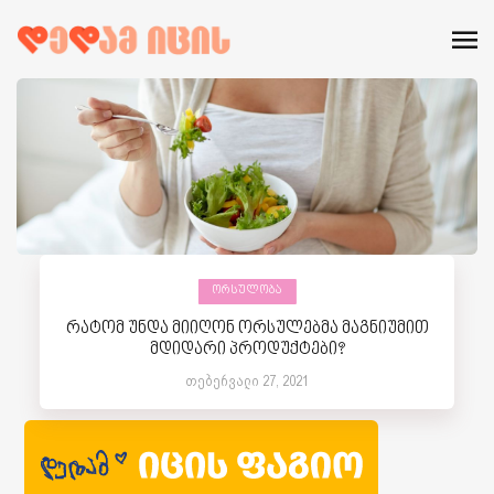
ᲝᲠᲡᲣᲚᲝᲑᲐ
რატომ უნდა მიიღონ ორსულებმა მაგნიუმით
მდიდარი პროდუქტები?
თებერვალი 27, 2021