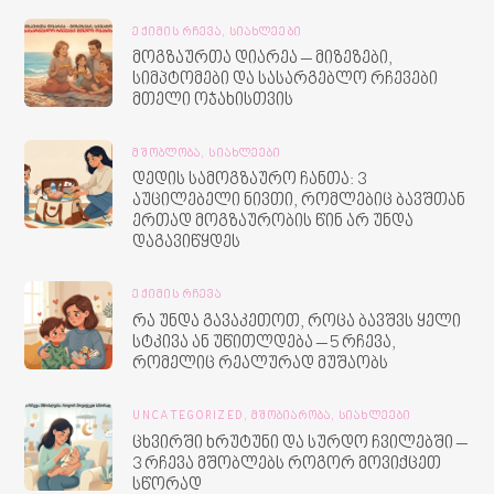
ᲔᲥᲘᲛᲘᲡ ᲠᲩᲔᲕᲐ,
ᲡᲘᲐᲮᲚᲔᲔᲑᲘ
მოგზაურთა დიარეა – მიზეზები,
სიმპტომები და სასარგებლო რჩევები
მთელი ოჯახისთვის
ᲛᲨᲝᲑᲚᲝᲑᲐ,
ᲡᲘᲐᲮᲚᲔᲔᲑᲘ
დედის სამოგზაურო ჩანთა: 3
აუცილებელი ნივთი, რომლებიც ბავშთან
ერთად მოგზაურობის წინ არ უნდა
დაგავიწყდეს
ᲔᲥᲘᲛᲘᲡ ᲠᲩᲔᲕᲐ
რა უნდა გავაკეთოთ, როცა ბავშვს ყელი
სტკივა ან უწითლდება – 5 რჩევა,
რომელიც რეალურად მუშაობს
UNCATEGORIZED,
ᲛᲨᲝᲑᲘᲐᲠᲝᲑᲐ,
ᲡᲘᲐᲮᲚᲔᲔᲑᲘ
ცხვირში ხრუტუნი და სურდო ჩვილებში –
3 რჩევა მშობლებს როგორ მოვიქცეთ
სწორად