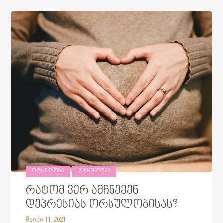
ᲝᲠᲡᲣᲚᲝᲑᲐ
ᲝᲠᲡᲣᲚᲝᲑᲐ
რატომ ვერ ამჩნევენ
დეპრესიას ორსულობისას?
მაისი 11, 2021