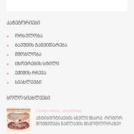
კატეგორიები
ორსულობა
ბავშვის განვითარება
მშობლობა
ცხოვრების სტილი
ექიმის რჩევა
სიახლეები
ბოლო სიახლეები
ᲔᲥᲘᲛᲘᲡ ᲠᲩᲔᲕᲐ,
ᲡᲘᲐᲮᲚᲔᲔᲑᲘ
ანტიბიოტიკების ბნელი მხარე: როგორ
მოქმედებს ნაწლავის მიკოფლორაზე?