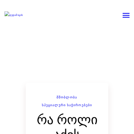
ᲛᲨᲝᲑᲚᲝᲑᲐ
ᲡᲞᲔᲪᲘᲐᲚᲣᲠᲘ ᲡᲐᲭᲘᲠᲝᲔᲑᲔᲑᲘ
რა როლი