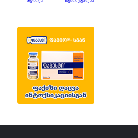
ᲨᲤᲝᲗᲕᲐ
ᲗᲕᲘᲗᲨᲔᲤᲐᲡᲔᲑᲐ