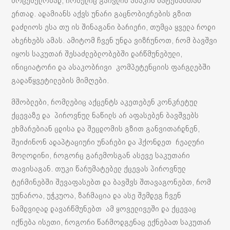
მოცემულობად, რომელიც გაივლის ასაკის მატებასთან
ერთად. ადამიანს აქვს უნარი გაცნობიერების გზით
დაძლიოს ესა თუ ის შინაგანი ბარიერი, თუმცა ყველა როდი
ახერხებს ამას. ამიტომ ჩვენ უნდა ვიზრუნოთ, რომ ბავშვი
იყოს საკუთარ შესაძლებლობებში დარწმუნებული,
ინიციატორი და ასაკობრივი კომპეტენციის ფარგლებში
გადაწყვეტილების მიმღები.
მშობლები, რომლებიც აქცენტს აკეთებენ კონკრეტულ
ქცევაზე და პიროვნულ ნაწილს არ აფასებენ ბავშვებს
ეხმარებიან ცდისა და შეცდომის გზით განვითარდნენ,
შეიძინონ ადაპტაციური უნარები და ჰქონდეთ რეალური
მოლოდინი, როგორც გარემოსგან ასევე საკუთარი
თავისაგან. თუკი წარუმატებელ ქცევას პიროვნულ
ტერმინებში შევაფასებთ და ბავშვს შთავაგონებთ, რომ
უუნაროა, უჭკუოა, ზარმაცია და ასე შემდეგ ჩვენ
ნამდვილად დავარწმუნებთ ამ ყოველივეში და ქცევაც
იქნება ისეთი, როგორი წარმოდგენაც ექნებათ საკუთარ