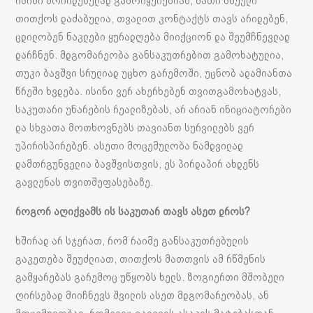
ისინი მორიდებულად გამოიყურებიან, მათი სხეული
თითქოს დაძაბულია, თვალით კონტაქტს თავს არიდებენ,
ცდილობენ ნაკლები ყურადღება მიიქციონ და შეუმჩნევლად
დარჩნენ. მდგომარეობა განსაკუთრებით გამოხატულია,
თუკი ბავშვი სრულიად უცხო გარემოში, უცნობ ადამიანთა
წრეში ხვდება. ისინი ვერ ახერხებენ თვითგამოხატვას,
საკუთარი უნარების რეალიზებას, არ არიან ინიციატორები
და სხვათა მოთხოვნებს თავიანთ სურვილებს ვერ
უპირისპირებენ. ასეთი მოცემულობა ნამდვილად
დამთრგუნველია ბავშვისთვის, ეს პირდაპირ ახდენს
გავლენას თვითშეფასებაზე.
როგორ აღიქვამს ის საკუთარ თავს ასეთ დროს?
ხშირად არ სჯერათ, რომ რაიმე განსაკუთრებულის
გაკეთება შეუძლიათ, თითქოს მათთვის ამ რწმენის
გამყარებას გარემოც უწყობს ხელს. ზოგიერთი მშობელი
ღირსებად მიიჩნევს შვილის ასეთ მდგომარეობას, ან