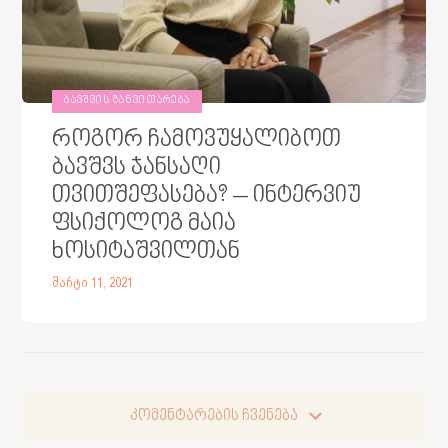
ᲑᲐᲕᲨᲕᲘᲡ ᲒᲐᲜᲕᲘᲗᲐᲠᲔᲑᲐ
როგორ ჩამოვუყალიბოთ
ბავშვს ჯანსაღი
თვითშეფასება? – ინტერვიუ
ფსიქოლოგ მაია
ხოსიტაშვილთან
მარტი 11, 2021
კომენტარების ჩვენება