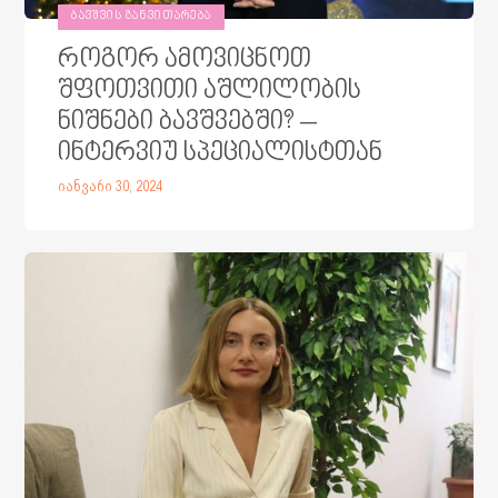
ᲑᲐᲕᲨᲕᲘᲡ ᲒᲐᲜᲕᲘᲗᲐᲠᲔᲑᲐ
როგორ ამოვიცნოთ
შფოთვითი აშლილობის
ნიშნები ბავშვებში? –
ინტერვიუ სპეციალისტთან
იანვარი 30, 2024