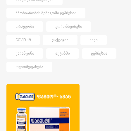
ᲛᲨᲝᲑᲘᲐᲠᲝᲑᲘᲡ ᲨᲔᲛᲓᲒᲝᲛᲘ ᲓᲔᲞᲠᲔᲡᲘᲐ
ᲝᲠᲡᲣᲚᲝᲑᲐ
ᲙᲝᲠᲝᲜᲐᲕᲘᲠᲣᲡᲘ
COVID-19
ᲚᲐᲥᲢᲐᲪᲘᲐ
ᲫᲘᲚᲘ
ᲙᲐᲠᲐᲜᲢᲘᲜᲘ
ᲐᲣᲢᲘᲖᲛᲘ
ᲓᲔᲞᲠᲔᲡᲘᲐ
ᲗᲕᲘᲗᲨᲔᲤᲐᲡᲔᲑᲐ