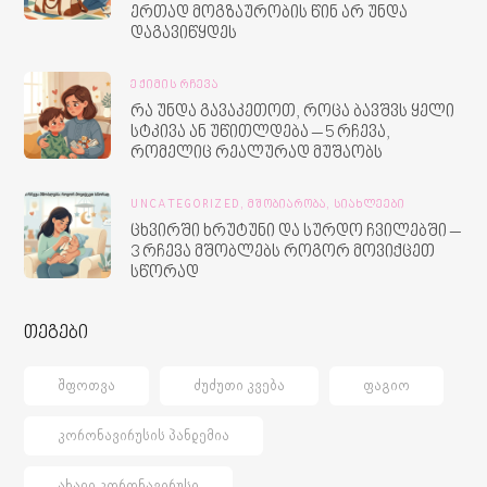
ერთად მოგზაურობის წინ არ უნდა
დაგავიწყდეს
ᲔᲥᲘᲛᲘᲡ ᲠᲩᲔᲕᲐ
რა უნდა გავაკეთოთ, როცა ბავშვს ყელი
სტკივა ან უწითლდება – 5 რჩევა,
რომელიც რეალურად მუშაობს
UNCATEGORIZED,
ᲛᲨᲝᲑᲘᲐᲠᲝᲑᲐ,
ᲡᲘᲐᲮᲚᲔᲔᲑᲘ
ცხვირში ხრუტუნი და სურდო ჩვილებში –
3 რჩევა მშობლებს როგორ მოვიქცეთ
სწორად
თეგები
ᲨᲤᲝᲗᲕᲐ
ᲫᲣᲫᲣᲗᲘ ᲙᲕᲔᲑᲐ
ᲤᲐᲒᲘᲝ
ᲙᲝᲠᲝᲜᲐᲕᲘᲠᲣᲡᲘᲡ ᲞᲐᲜᲓᲔᲛᲘᲐ
ᲐᲮᲐᲚᲘ ᲙᲝᲠᲝᲜᲐᲕᲘᲠᲣᲡᲘ