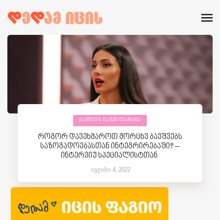
ᲑᲐᲕᲨᲕᲘᲡ ᲒᲐᲜᲕᲘᲗᲐᲠᲔᲑᲐ
როგორ დავეხმაროთ მორცხვ ბავშვებს
საზოგადოებასთან ინტეგრირებაში? –
ინტერვიუ სპეციალისტთან
ივლისი 4, 2022