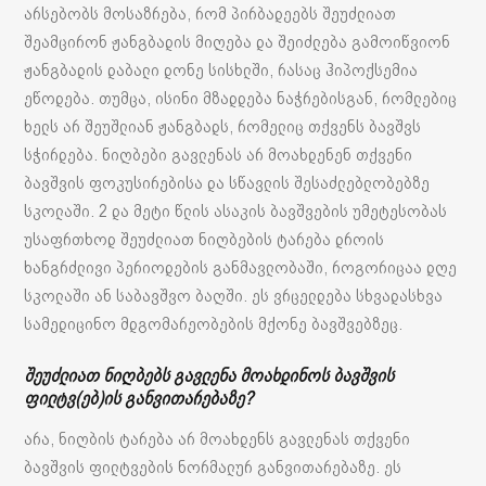
არსებობს მოსაზრება, რომ პირბადეებს შეუძლიათ
შეამცირონ ჟანგბადის მიღება და შეიძლება გამოიწვიონ
ჟანგბადის დაბალი დონე სისხლში, რასაც ჰიპოქსემია
ეწოდება. თუმცა, ისინი მზადდება ნაჭრებისგან, რომლებიც
ხელს არ შეუშლიან ჟანგბადს, რომელიც თქვენს ბავშვს
სჭირდება. ნიღბები გავლენას არ მოახდენენ თქვენი
ბავშვის ფოკუსირებისა და სწავლის შესაძლებლობებზე
სკოლაში. 2 და მეტი წლის ასაკის ბავშვების უმეტესობას
უსაფრთხოდ შეუძლიათ ნიღბების ტარება დროის
ხანგრძლივი პერიოდების განმავლობაში, როგორიცაა დღე
სკოლაში ან საბავშვო ბაღში. ეს ვრცელდება სხვადასხვა
სამედიცინო მდგომარეობების მქონე ბავშვებზეც.
შეუძლიათ ნიღბებს გავლენა მოახდინოს ბავშვის
ფილტვ(ებ)ის განვითარებაზე?
არა, ნიღბის ტარება არ მოახდენს გავლენას თქვენი
ბავშვის ფილტვების ნორმალურ განვითარებაზე. ეს