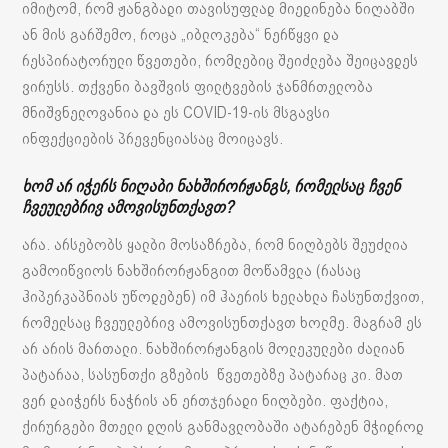
იმიტომ, რომ ჟანგბადი თავისუფლად მიედინება ნიღაბში
ან მის გარშემო, როცა „იბლოკება“ ნერწყვი და
რესპირატორული წვეთები, რომლებიც შეიძლება შეიცავდეს
ვირუსს. თქვენი ბავშვის ფილტვების ჯანმრთელობა
მნიშვნელოვანია და ეს COVID-19-ის მსგავსი
ინფექციების პრევენციასაც მოიცავს.
ხომ არ იჭერს ნიღაბი ნახშირორჟანგს, რომელსაც ჩვენ
ჩვეულებრივ ამოვისუნთქავთ?
არა. არსებობს ყალბი მოსაზრება, რომ ნიღბებს შეუძლია
გამოიწვიოს ნახშირორჟანგით მოწამვლა (რასაც
ჰიპერკაპნიას უწოდებენ) იმ ჰაერის ხელახლა ჩასუნთქვით,
რომელსაც ჩვეულებრივ ამოვისუნთქავთ ხოლმე. მაგრამ ეს
არ არის მართალი. ნახშირორჟანგის მოლეკულები ძალიან
პატარაა, სასუნთქი გზების წვეთებზე პატარაც კი. მათ
ვერ დაიჭერს ნაჭრის ან ერთჯერადი ნიღბები. ფაქტია,
ქირურგები მთელი დღის განმავლობაში ატარებენ მჭიდროდ