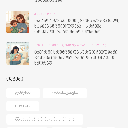
დაგავიწყდეს
ᲔᲥᲘᲛᲘᲡ ᲠᲩᲔᲕᲐ
რა უნდა გავაკეთოთ, როცა ბავშვს ყელი
სტკივა ან უწითლდება – 5 რჩევა,
რომელიც რეალურად მუშაობს
UNCATEGORIZED,
ᲛᲨᲝᲑᲘᲐᲠᲝᲑᲐ,
ᲡᲘᲐᲮᲚᲔᲔᲑᲘ
ცხვირში ხრუტუნი და სურდო ჩვილებში –
3 რჩევა მშობლებს როგორ მოვიქცეთ
სწორად
თეგები
ᲓᲔᲞᲠᲔᲡᲘᲐ
ᲙᲝᲠᲝᲜᲐᲕᲘᲠᲣᲡᲘ
COVID-19
ᲛᲨᲝᲑᲘᲐᲠᲝᲑᲘᲡ ᲨᲔᲛᲓᲒᲝᲛᲘ ᲓᲔᲞᲠᲔᲡᲘᲐ