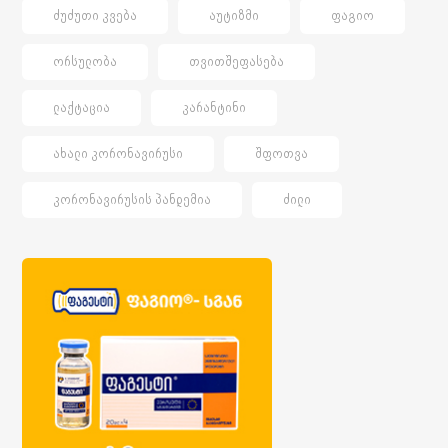
ᲫᲣᲫᲣᲗᲘ ᲙᲕᲔᲑᲐ
ᲐᲣᲢᲘᲖᲛᲘ
ᲤᲐᲒᲘᲝ
ᲝᲠᲡᲣᲚᲝᲑᲐ
ᲗᲕᲘᲗᲨᲔᲤᲐᲡᲔᲑᲐ
ᲚᲐᲥᲢᲐᲪᲘᲐ
ᲙᲐᲠᲐᲜᲢᲘᲜᲘ
ᲐᲮᲐᲚᲘ ᲙᲝᲠᲝᲜᲐᲕᲘᲠᲣᲡᲘ
ᲨᲤᲝᲗᲕᲐ
ᲙᲝᲠᲝᲜᲐᲕᲘᲠᲣᲡᲘᲡ ᲞᲐᲜᲓᲔᲛᲘᲐ
ᲫᲘᲚᲘ