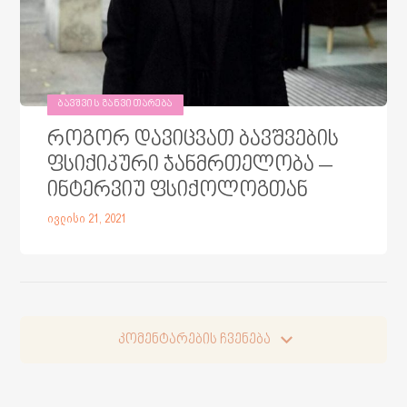
ᲑᲐᲕᲨᲕᲘᲡ ᲒᲐᲜᲕᲘᲗᲐᲠᲔᲑᲐ
როგორ დავიცვათ ბავშვების
ფსიქიკური ჯანმრთელობა –
ინტერვიუ ფსიქოლოგთან
ივლისი 21, 2021
კომენტარების ჩვენება
კომენტარების ჩვენება