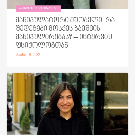
ᲑᲐᲕᲨᲕᲘᲡ ᲒᲐᲜᲕᲘᲗᲐᲠᲔᲑᲐ
მანიპულატორი მშობელი. რა
შედეგები მოაქვს ბავშვის
მანიპულირებას? – ინტერვიუ
ფსიქოლოგთან
მაისი 19, 2022