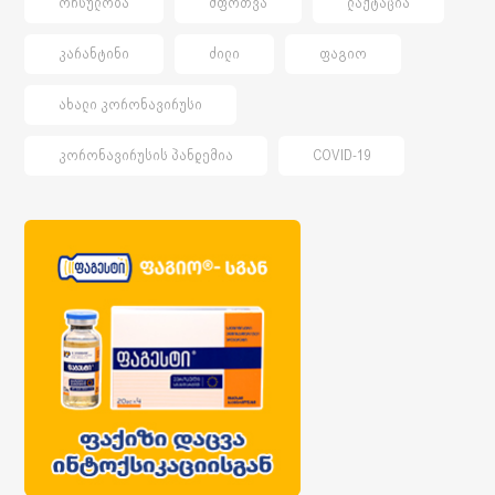
ᲝᲠᲡᲣᲚᲝᲑᲐ
ᲨᲤᲝᲗᲕᲐ
ᲚᲐᲥᲢᲐᲪᲘᲐ
ᲙᲐᲠᲐᲜᲢᲘᲜᲘ
ᲫᲘᲚᲘ
ᲤᲐᲒᲘᲝ
ᲐᲮᲐᲚᲘ ᲙᲝᲠᲝᲜᲐᲕᲘᲠᲣᲡᲘ
ᲙᲝᲠᲝᲜᲐᲕᲘᲠᲣᲡᲘᲡ ᲞᲐᲜᲓᲔᲛᲘᲐ
COVID-19