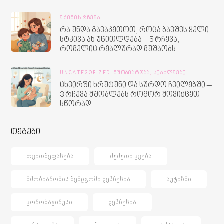
ᲔᲥᲘᲛᲘᲡ ᲠᲩᲔᲕᲐ
რა უნდა გავაკეთოთ, როცა ბავშვს ყელი
სტკივა ან უწითლდება – 5 რჩევა,
რომელიც რეალურად მუშაობს
UNCATEGORIZED,
ᲛᲨᲝᲑᲘᲐᲠᲝᲑᲐ,
ᲡᲘᲐᲮᲚᲔᲔᲑᲘ
ცხვირში ხრუტუნი და სურდო ჩვილებში –
3 რჩევა მშობლებს როგორ მოვიქცეთ
სწორად
თეგები
ᲗᲕᲘᲗᲨᲔᲤᲐᲡᲔᲑᲐ
ᲫᲣᲫᲣᲗᲘ ᲙᲕᲔᲑᲐ
ᲛᲨᲝᲑᲘᲐᲠᲝᲑᲘᲡ ᲨᲔᲛᲓᲒᲝᲛᲘ ᲓᲔᲞᲠᲔᲡᲘᲐ
ᲐᲣᲢᲘᲖᲛᲘ
ᲙᲝᲠᲝᲜᲐᲕᲘᲠᲣᲡᲘ
ᲓᲔᲞᲠᲔᲡᲘᲐ