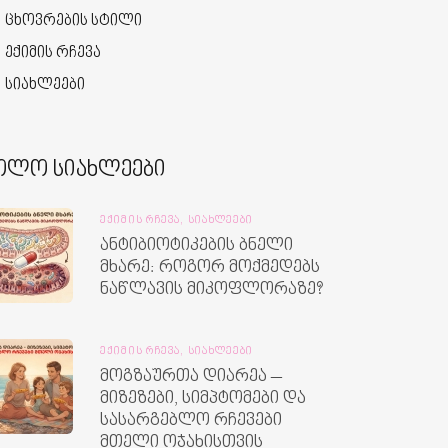
ცხოვრების სტილი
ექიმის რჩევა
სიახლეები
ოლო სიახლეები
ᲔᲥᲘᲛᲘᲡ ᲠᲩᲔᲕᲐ,
ᲡᲘᲐᲮᲚᲔᲔᲑᲘ
ანტიბიოტიკების ბნელი
მხარე: როგორ მოქმედებს
ნაწლავის მიკოფლორაზე?
ᲔᲥᲘᲛᲘᲡ ᲠᲩᲔᲕᲐ,
ᲡᲘᲐᲮᲚᲔᲔᲑᲘ
მოგზაურთა დიარეა –
მიზეზები, სიმპტომები და
სასარგებლო რჩევები
მთელი ოჯახისთვის