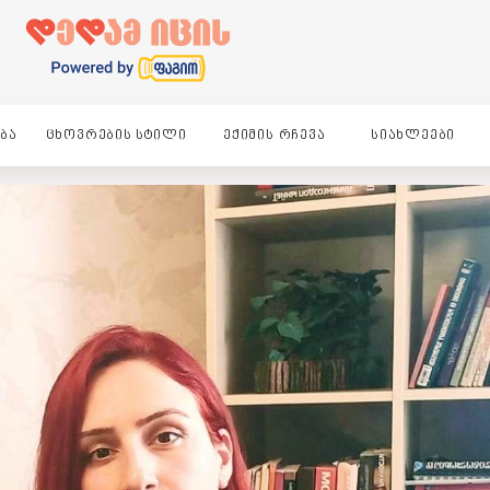
ᲑᲐ
ᲪᲮᲝᲕᲠᲔᲑᲘᲡ ᲡᲢᲘᲚᲘ
ᲔᲥᲘᲛᲘᲡ ᲠᲩᲔᲕᲐ
ᲡᲘᲐᲮᲚᲔᲔᲑᲘ