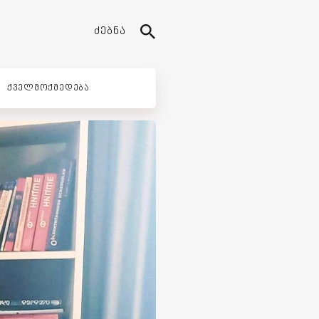
ᲫᲔᲑᲜᲐ
ᲥᲕᲔᲚᲛᲝᲥᲛᲔᲓᲔᲑᲐ