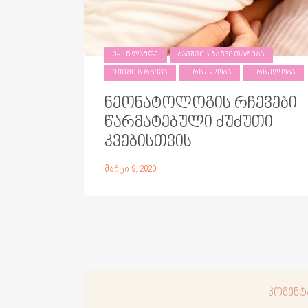
0-1 ᲬᲚᲐᲛᲓᲔ
ᲑᲐᲕᲨᲕᲘᲡ ᲒᲐᲜᲕᲘᲗᲐᲠᲔᲑᲐ
ᲔᲥᲘᲛᲘᲡ ᲠᲩᲔᲕᲐ
ᲝᲠᲡᲣᲚᲝᲑᲐ
ᲝᲠᲡᲣᲚᲝᲑᲐ
ნეონატოლოგის რჩევები
წარმატებული ძუძუთი
კვებისთვის
მარტი 9, 2020
კომენტ