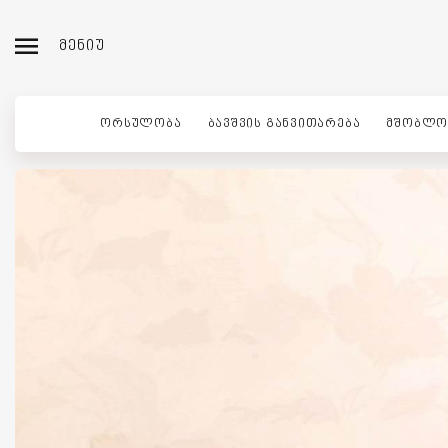
ᲛᲔᲜᲘᲣ
ᲝᲠᲡᲣᲚᲝᲑᲐ
ᲑᲐᲕᲨᲕᲘᲡ ᲒᲐᲜᲕᲘᲗᲐᲠᲔᲑᲐ
ᲛᲨᲝᲑᲚᲝ