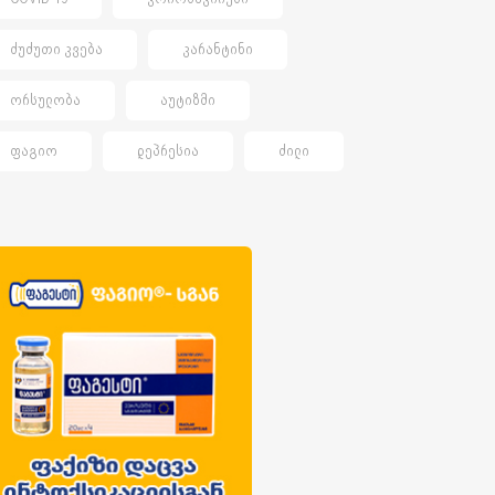
ᲫᲣᲫᲣᲗᲘ ᲙᲕᲔᲑᲐ
ᲙᲐᲠᲐᲜᲢᲘᲜᲘ
ᲝᲠᲡᲣᲚᲝᲑᲐ
ᲐᲣᲢᲘᲖᲛᲘ
ᲤᲐᲒᲘᲝ
ᲓᲔᲞᲠᲔᲡᲘᲐ
ᲫᲘᲚᲘ