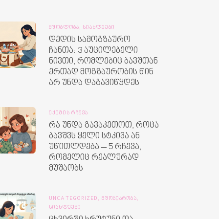
ᲛᲨᲝᲑᲚᲝᲑᲐ,
ᲡᲘᲐᲮᲚᲔᲔᲑᲘ
დედის სამოგზაურო
ჩანთა: 3 აუცილებელი
ნივთი, რომლებიც ბავშთან
ერთად მოგზაურობის წინ
არ უნდა დაგავიწყდეს
ᲔᲥᲘᲛᲘᲡ ᲠᲩᲔᲕᲐ
რა უნდა გავაკეთოთ, როცა
ბავშვს ყელი სტკივა ან
უწითლდება – 5 რჩევა,
რომელიც რეალურად
მუშაობს
UNCATEGORIZED,
ᲛᲨᲝᲑᲘᲐᲠᲝᲑᲐ,
ᲡᲘᲐᲮᲚᲔᲔᲑᲘ