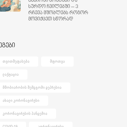
ცხვირში ხრუტუნი და
სურდო ჩვილებში – 3
რჩევა მშობლებს როგორ
მოვიქცეთ სწორად
ეგები
ᲗᲕᲘᲗᲨᲔᲤᲐᲡᲔᲑᲐ
ᲨᲤᲝᲗᲕᲐ
ᲚᲐᲥᲢᲐᲪᲘᲐ
ᲛᲨᲝᲑᲘᲐᲠᲝᲑᲘᲡ ᲨᲔᲛᲓᲒᲝᲛᲘ ᲓᲔᲞᲠᲔᲡᲘᲐ
ᲐᲮᲐᲚᲘ ᲙᲝᲠᲝᲜᲐᲕᲘᲠᲣᲡᲘ
ᲙᲝᲠᲝᲜᲐᲕᲘᲠᲣᲡᲘᲡ ᲞᲐᲜᲓᲔᲛᲘᲐ
COVID-19
ᲙᲝᲠᲝᲜᲐᲕᲘᲠᲣᲡᲘ