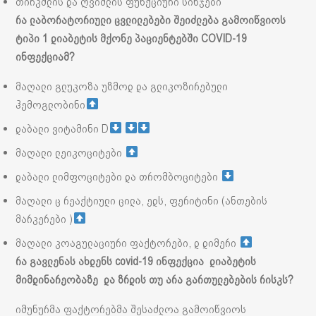
თირკმლის და ღვიძლის ფუნქციური სინჯები
რა ლაბორატორიული ცვლილებები შეიძლება გამოიწვიოს
ტიპი 1 დიაბეტის მქონე პაციენტებში COVID-19
ინფექციამ?
მაღალი გლუკოზა უზმოდ და გლიკოზირებული
ჰემოგლობინი
დაბალი ვიტამინი D
მაღალი ლეიკოციტები
დაბალი ლიმფოციტები და თრომბოციტები
მაღალი ც რეაქტიული ცილა, ედს, ფერიტინი (ანთების
მარკერები )
მაღალი კოაგულაციური ფაქტორები, დ დიმერი
რა
გავლენას
ახდენს
covid-19
ინფექცია
დიაბეტის
მიმდინარეობაზე
და
ზრდის
თუ
არა
გართულებების
რისკს
?
იმუნურმა ფაქტორებმა შესაძლოა გამოიწვიოს