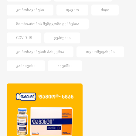
ᲙᲝᲠᲝᲜᲐᲕᲘᲠᲣᲡᲘ
ᲤᲐᲒᲘᲝ
ᲫᲘᲚᲘ
ᲛᲨᲝᲑᲘᲐᲠᲝᲑᲘᲡ ᲨᲔᲛᲓᲒᲝᲛᲘ ᲓᲔᲞᲠᲔᲡᲘᲐ
COVID-19
ᲓᲔᲞᲠᲔᲡᲘᲐ
ᲙᲝᲠᲝᲜᲐᲕᲘᲠᲣᲡᲘᲡ ᲞᲐᲜᲓᲔᲛᲘᲐ
ᲗᲕᲘᲗᲨᲔᲤᲐᲡᲔᲑᲐ
ᲙᲐᲠᲐᲜᲢᲘᲜᲘ
ᲐᲣᲢᲘᲖᲛᲘ