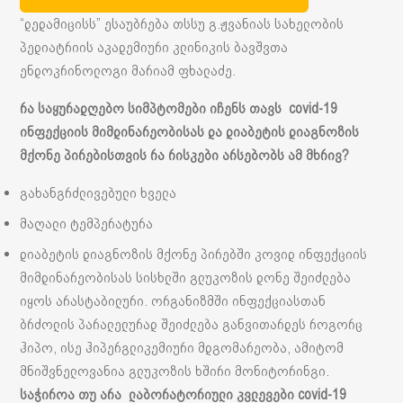
“დედამიცისს” ესაუბრება თსსუ გ.ჟვანიას სახელობის
პედიატრიის აკადემიური კლინიკის ბავშვთა
ენდოკრინოლოგი მარიამ ფხალაძე.
რა
საყურადღებო
სიმპტომები
იჩენს
თავს
covid-19
ინფექციის
მიმდინარეობისას
და
დიაბეტის
დიაგნოზის
მქონე
პირებისთვის
რა
რისკები
არსებობს
ამ
მხრივ
?
გახანგრძლივებული ხველა
მაღალი ტემპერატურა
დიაბეტის დიაგნოზის მქონე პირებში კოვიდ ინფექციის
მიმდინარეობისას სისხლში გლუკოზის დონე შეიძლება
იყოს არასტაბილური. ორგანიზმში ინფექციასთან
ბრძოლის პარალელურად შეიძლება განვითარდეს როგორც
ჰიპო, ისე ჰიპერგლიკემიური მდგომარეობა, ამიტომ
მნიშვნელოვანია გლუკოზის ხშირი მონიტორინგი.
საჭიროა თუ არა ლაბორატორიული კვლევები covid-19