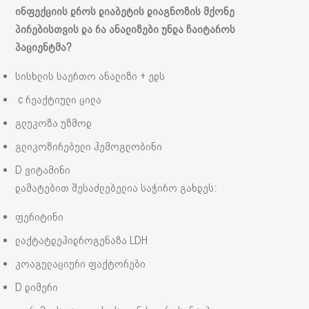
ინფექციის დროს დიაბეტის დიაგნოზის მქონე
პირებისთვის და რა ანალიზები უნდა ჩაიტაროს
პაციენტმა?
სისხლის საერთო ანალიზი + ედს
c რეაქტიული ცილა
გლუკოზა უზმოდ
გლიკოზირებული ჰემოგლობინი
D ვიტამინი
დამატებით შესაძლებელია საჭირო გახდეს:
ფერიტინი
ლაქტატდეჰიდროგენაზა LDH
კოაგულაციური ფაქტორები
D დიმერი