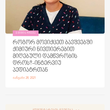
ᲔᲥᲘᲛᲘᲡ ᲠᲩᲔᲕᲐ
როგორ მოვიქცეთ ბავშვებში
ქიმიური ნივთიერებით
მიღებული დამწვრობის
დროს?-ინტერვიუ
პედიატრთან
იანვარი 28, 2021