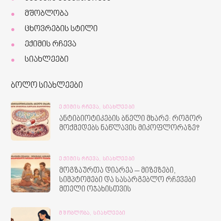
მშობლობა
ცხოვრების სტილი
ექიმის რჩევა
სიახლეები
ბოლო სიახლეები
ᲔᲥᲘᲛᲘᲡ ᲠᲩᲔᲕᲐ,
ᲡᲘᲐᲮᲚᲔᲔᲑᲘ
ანტიბიოტიკების ბნელი მხარე: როგორ
მოქმედებს ნაწლავის მიკოფლორაზე?
ᲔᲥᲘᲛᲘᲡ ᲠᲩᲔᲕᲐ,
ᲡᲘᲐᲮᲚᲔᲔᲑᲘ
მოგზაურთა დიარეა – მიზეზები,
სიმპტომები და სასარგებლო რჩევები
მთელი ოჯახისთვის
ᲛᲨᲝᲑᲚᲝᲑᲐ,
ᲡᲘᲐᲮᲚᲔᲔᲑᲘ