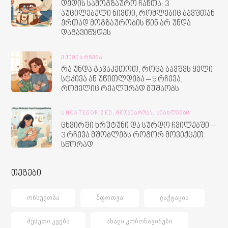
დედის სამოგზაურო ჩანთა: 3
აუცილებელი ნივთი, რომლებიც ბავშთან
ერთად მოგზაურობის წინ არ უნდა
დაგავიწყდეს
ᲔᲥᲘᲛᲘᲡ ᲠᲩᲔᲕᲐ
რა უნდა გავაკეთოთ, როცა ბავშვს ყელი
სტკივა ან უწითლდება – 5 რჩევა,
რომელიც რეალურად მუშაობს
UNCATEGORIZED,
ᲛᲨᲝᲑᲘᲐᲠᲝᲑᲐ,
ᲡᲘᲐᲮᲚᲔᲔᲑᲘ
ცხვირში ხრუტუნი და სურდო ჩვილებში –
3 რჩევა მშობლებს როგორ მოვიქცეთ
სწორად
თეგები
ᲝᲠᲡᲣᲚᲝᲑᲐ
ᲨᲤᲝᲗᲕᲐ
ᲚᲐᲥᲢᲐᲪᲘᲐ
ᲫᲣᲫᲣᲗᲘ ᲙᲕᲔᲑᲐ
ᲐᲮᲐᲚᲘ ᲙᲝᲠᲝᲜᲐᲕᲘᲠᲣᲡᲘ