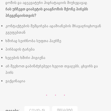
დოზის და ადეკვატური ჰიდრატაციის მიუხედავად.
რას ურჩევთ დიაბეტის დიაგნოზის მქონე პირებს
პრევენციისთვის?
კონტაქტების შემცირება ადამიანების მრავალრიცხოვან
ჯგუფებთან
ხშირად სეირნობა სუფთა ჰაერზე
პირბადის ტარება
ხელების ხშირი ჰიგიენა
არ შეეხოთ დაბინძურებული ხელით თვალებს, ცხვირს და
პირს
ვაქცინაცია
თეგები:
COVID-19
Დიაბეტი