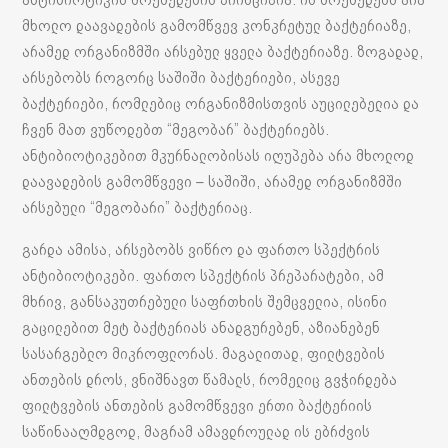
მხოლო დაავადების გამომწვევ კონკრეტულ ბაქტერიაზე,
არამედ ორგანიზმში არსებულ ყველა ბაქტერიაზე. ზოგადად,
არსებობს როგორც საშიში ბაქტერიები, ასევე
ბაქტერიები, რომლებიც ორგანიზმისთვის აუცილებელია და
ჩვენ მათ ვუწოდებთ “მეგობარ” ბაქტერიებს.
ანტიბიოტიკებით მკურნალობისას იღუპება არა მხოლოდ
დაავადების გამომწვევი – საშიში, არამედ ორგანიზმში
არსებული “მეგობარი” ბაქტერიაც.
გარდა ამისა, არსებობს ვიწრო და ფართო სპექტრის
ანტიბიოტიკები. ფართო სპექტრის პრეპარატები, ამ
მხრივ, განსაკუთრებული საფრთხის შემცველია, ისინი
გაცილებით მეტ ბაქტერიას ანადგურებენ, აზიანებენ
სასარგებლო მიკროფლორას. მაგალითად, ფილტვების
ანთების დროს, ვნიშნავთ წამალს, რომელიც გვჭირდება
ფილტვების ანთების გამომწვევი ერთი ბაქტერიის
საწინააღმდგოდ, მაგრამ ამავდროულად ის ებრძვის