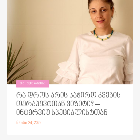
ᲔᲥᲘᲛᲘᲡ ᲠᲩᲔᲕᲐ
რა დროს არის საჭირო კვების
თერაპევტთან ვიზიტი? –
ინტერვიუ სპეციალისტთან
მაისი 24, 2022