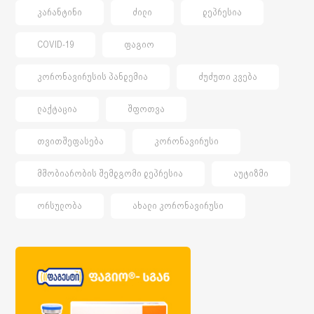
ᲙᲐᲠᲐᲜᲢᲘᲜᲘ
ᲫᲘᲚᲘ
ᲓᲔᲞᲠᲔᲡᲘᲐ
COVID-19
ᲤᲐᲒᲘᲝ
ᲙᲝᲠᲝᲜᲐᲕᲘᲠᲣᲡᲘᲡ ᲞᲐᲜᲓᲔᲛᲘᲐ
ᲫᲣᲫᲣᲗᲘ ᲙᲕᲔᲑᲐ
ᲚᲐᲥᲢᲐᲪᲘᲐ
ᲨᲤᲝᲗᲕᲐ
ᲗᲕᲘᲗᲨᲔᲤᲐᲡᲔᲑᲐ
ᲙᲝᲠᲝᲜᲐᲕᲘᲠᲣᲡᲘ
ᲛᲨᲝᲑᲘᲐᲠᲝᲑᲘᲡ ᲨᲔᲛᲓᲒᲝᲛᲘ ᲓᲔᲞᲠᲔᲡᲘᲐ
ᲐᲣᲢᲘᲖᲛᲘ
ᲝᲠᲡᲣᲚᲝᲑᲐ
ᲐᲮᲐᲚᲘ ᲙᲝᲠᲝᲜᲐᲕᲘᲠᲣᲡᲘ