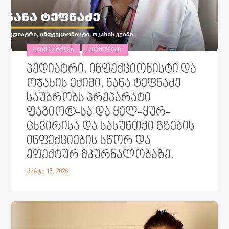
ᲔᲥᲘᲛᲘᲡ ᲠᲩᲔᲕᲐ
ᲡᲘᲐᲮᲚᲔᲔᲑᲘ
პედიატრი, ინფექციონისტი და
ოჯახის ექიმი, ნანა ტეფნაძე
საუბრობს პრეპარატი
ფაგიო®-სა და ყელ-ყურ-
ცხვირისა და სასუნთქი გზების
ინფექციების სწორ და
ეფექტურ მკურნალობაზე.
მარტი 13, 2026