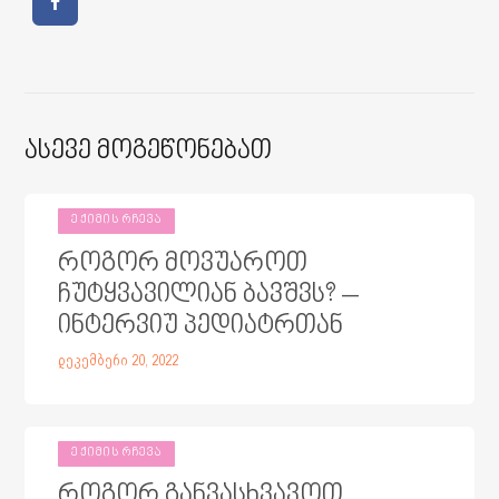
Ასევე Მოგეწონებათ
ᲔᲥᲘᲛᲘᲡ ᲠᲩᲔᲕᲐ
როგორ მოვუაროთ
ჩუტყვავილიან ბავშვს? –
ინტერვიუ პედიატრთან
დეკემბერი 20, 2022
ᲔᲥᲘᲛᲘᲡ ᲠᲩᲔᲕᲐ
როგორ განვასხვავოთ