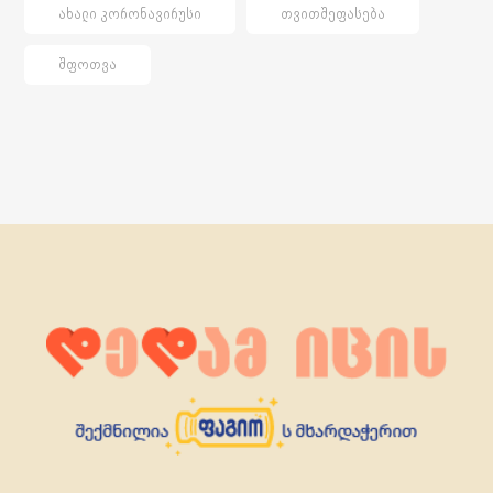
ᲐᲮᲐᲚᲘ ᲙᲝᲠᲝᲜᲐᲕᲘᲠᲣᲡᲘ
ᲗᲕᲘᲗᲨᲔᲤᲐᲡᲔᲑᲐ
ᲨᲤᲝᲗᲕᲐ