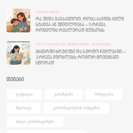
ᲔᲥᲘᲛᲘᲡ ᲠᲩᲔᲕᲐ
რა უნდა გავაკეთოთ, როცა ბავშვს ყელი
სტკივა ან უწითლდება – 5 რჩევა,
რომელიც რეალურად მუშაობს
UNCATEGORIZED,
ᲛᲨᲝᲑᲘᲐᲠᲝᲑᲐ,
ᲡᲘᲐᲮᲚᲔᲔᲑᲘ
ცხვირში ხრუტუნი და სურდო ჩვილებში –
3 რჩევა მშობლებს როგორ მოვიქცეთ
სწორად
თეგები
ᲚᲐᲥᲢᲐᲪᲘᲐ
ᲙᲐᲠᲐᲜᲢᲘᲜᲘ
ᲝᲠᲡᲣᲚᲝᲑᲐ
ᲨᲤᲝᲗᲕᲐ
ᲙᲝᲠᲝᲜᲐᲕᲘᲠᲣᲡᲘᲡ ᲞᲐᲜᲓᲔᲛᲘᲐ
ᲐᲮᲐᲚᲘ ᲙᲝᲠᲝᲜᲐᲕᲘᲠᲣᲡᲘ