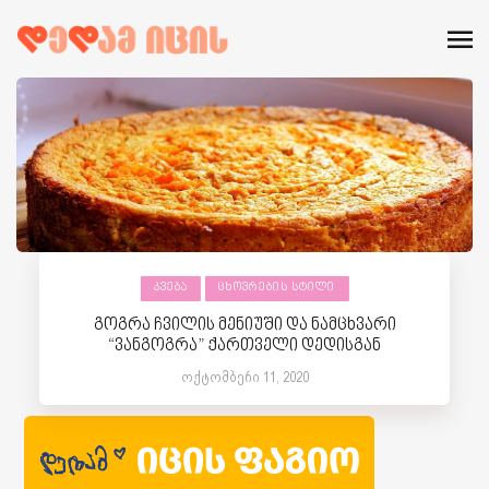
ᲙᲕᲔᲑᲐ
ᲪᲮᲝᲕᲠᲔᲑᲘᲡ ᲡᲢᲘᲚᲘ
გოგრა ჩვილის მენიუში და ნამცხვარი
“ვანგოგრა” ქართველი დედისგან
ოქტომბერი 11, 2020