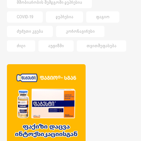
ᲛᲨᲝᲑᲘᲐᲠᲝᲑᲘᲡ ᲨᲔᲛᲓᲒᲝᲛᲘ ᲓᲔᲞᲠᲔᲡᲘᲐ
COVID-19
ᲓᲔᲞᲠᲔᲡᲘᲐ
ᲤᲐᲒᲘᲝ
ᲫᲣᲫᲣᲗᲘ ᲙᲕᲔᲑᲐ
ᲙᲝᲠᲝᲜᲐᲕᲘᲠᲣᲡᲘ
ᲫᲘᲚᲘ
ᲐᲣᲢᲘᲖᲛᲘ
ᲗᲕᲘᲗᲨᲔᲤᲐᲡᲔᲑᲐ