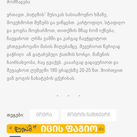
მომზადება
ვრთავთ „ბიტლზის“ მუსიკას სასიამოვნო ხმაზე,
მოვუხმობთ მუზებს და ვიწყებთ. კარტოფილი, სტაფილო
და გოგრა მოვხარშოთ, თითქმის მზად რომ იქნება,
ჩავყაროთ ღრმა ჯამში და კარგად ჩავჭყლიტოთ
ერთგვაროვანი მასის მიღებამდე. შევურიოთ წვრილად
დაჭრილი ან გატარებული ქათმის ხორცი, მაწვნის
ნაირსახეობა, რაც გვაქვს. კააარგად გადავურიოთ და
შევაცხოთ ღუმელში 180 გრადუსზე 20-25 წთ. მიირთვით
ვან გოგის ნახატების ცქერისას.
თეგები:
Გოგრა
Გოგრის Ნამცხვარი