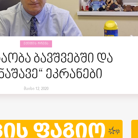
ᲔᲥᲘᲛᲘᲡ ᲠᲩᲔᲕᲐ
აობა ბავშვებში და
ნაშავე“ ეკრანები
მაისი 12, 2020