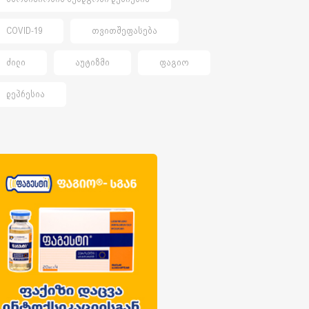
COVID-19
ᲗᲕᲘᲗᲨᲔᲤᲐᲡᲔᲑᲐ
ᲫᲘᲚᲘ
ᲐᲣᲢᲘᲖᲛᲘ
ᲤᲐᲒᲘᲝ
ᲓᲔᲞᲠᲔᲡᲘᲐ