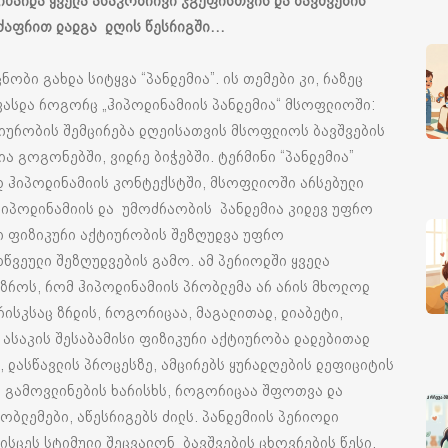
იზარდა ყველა ასაკობრივი ჯგუფისთვის და ბავშვების
მძაფრით დადგა დღის წესრიგში…
ნობი გახდა სიტყვა “პანდემია”. ის თემები კი, რაზეც
ეფასდა როგორც „ჰიპოდინამიის პანდემია“ მსოფლიოში:
ქტიურობის შემცირება დღეისათვის მსოფლიოს ბავშვების
ა გოგონებში, ვიდრე ბიჭებში. ტერმინი “პანდემია”
ედ ჰიპოდინამიის კონტექსტში, მსოფლიოში არსებული
ჰიპოდინამიის და უმოძრაობის პანდემია კიდევ უფრო
ი ფიზიკური აქტიურობის შეზღუდვა უფრო
ვეული შეზღუდვების გამო. ამ პერიოდში ყველა
აზროს, რომ ჰიპოდინამიის პრობლემა არ არის მხოლოდ
 რისკსაც ზრდის, როგორიცაა, მაგალითად, დიაბეტი,
საკის შესაბამისი ფიზიკური აქტიურობა დადებითად
 დასწავლის პროცესზე, ამცირებს ყურადღების დეფიციტის
ს გამოვლინების ხარისხს, როგორიცაა შფოთვა და
რობლემები, აწესრიგებს ძილს. პანდემიის პერიოდი
მისცეს სტიმული შეცვალონ ბავშვების ცხოვრების წესი.