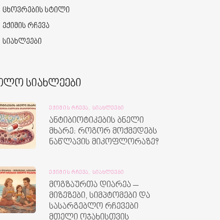
ცხოვრების სტილი
ექიმის რჩევა
სიახლეები
ოლო სიახლეები
ᲔᲥᲘᲛᲘᲡ ᲠᲩᲔᲕᲐ,
ᲡᲘᲐᲮᲚᲔᲔᲑᲘ
ანტიბიოტიკების ბნელი
მხარე: როგორ მოქმედებს
ნაწლავის მიკოფლორაზე?
ᲔᲥᲘᲛᲘᲡ ᲠᲩᲔᲕᲐ,
ᲡᲘᲐᲮᲚᲔᲔᲑᲘ
მოგზაურთა დიარეა –
მიზეზები, სიმპტომები და
სასარგებლო რჩევები
მთელი ოჯახისთვის