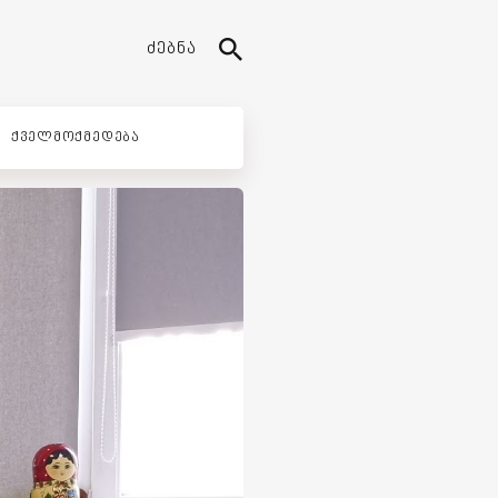
ᲫᲔᲑᲜᲐ
ᲥᲕᲔᲚᲛᲝᲥᲛᲔᲓᲔᲑᲐ