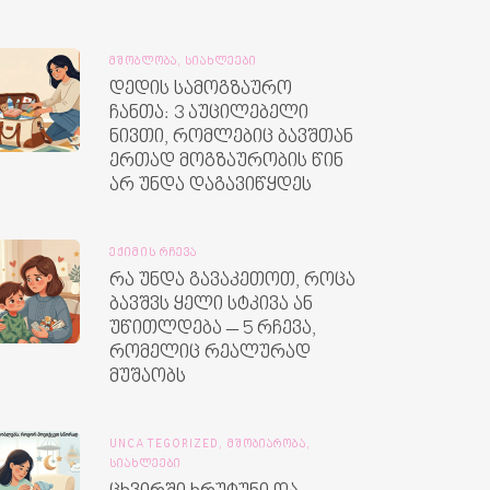
ᲛᲨᲝᲑᲚᲝᲑᲐ,
ᲡᲘᲐᲮᲚᲔᲔᲑᲘ
დედის სამოგზაურო
ჩანთა: 3 აუცილებელი
ნივთი, რომლებიც ბავშთან
ერთად მოგზაურობის წინ
არ უნდა დაგავიწყდეს
ᲔᲥᲘᲛᲘᲡ ᲠᲩᲔᲕᲐ
რა უნდა გავაკეთოთ, როცა
ბავშვს ყელი სტკივა ან
უწითლდება – 5 რჩევა,
რომელიც რეალურად
მუშაობს
UNCATEGORIZED,
ᲛᲨᲝᲑᲘᲐᲠᲝᲑᲐ,
ᲡᲘᲐᲮᲚᲔᲔᲑᲘ