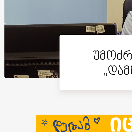
უმოძრ
„დამ