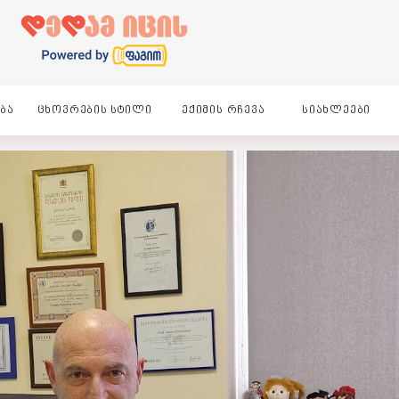
ᲑᲐ
ᲪᲮᲝᲕᲠᲔᲑᲘᲡ ᲡᲢᲘᲚᲘ
ᲔᲥᲘᲛᲘᲡ ᲠᲩᲔᲕᲐ
ᲡᲘᲐᲮᲚᲔᲔᲑᲘ