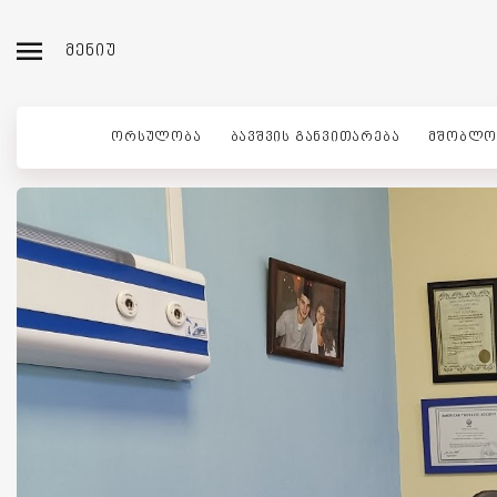
ᲛᲔᲜᲘᲣ
ᲝᲠᲡᲣᲚᲝᲑᲐ
ᲑᲐᲕᲨᲕᲘᲡ ᲒᲐᲜᲕᲘᲗᲐᲠᲔᲑᲐ
ᲛᲨᲝᲑᲚᲝ