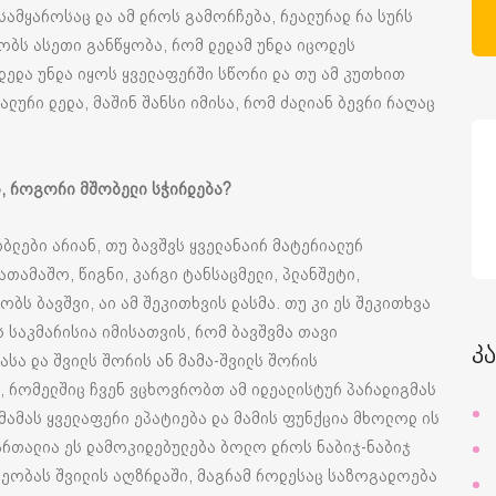
 სამყაროსაც და ამ დროს გამორჩება, რეალურად რა სურს
ბობს ასეთი განწყობა, რომ დედამ უნდა იცოდეს
 დედა უნდა იყოს ყველაფერში სწორი და თუ ამ კუთხით
ლური დედა, მაშინ შანსი იმისა, რომ ძალიან ბევრი რაღაც
ს
,
როგორი
მშობელი
სჭირდება
?
ბლები არიან, თუ ბავშვს ყველანაირ მატერიალურ
თამაშო, წიგნი, კარგი ტანსაცმელი, პლანშეტი,
ობს ბავშვი, აი ამ შეკითხვის დასმა. თუ კი ეს შეკითხვა
ს საკმარისია იმისათვის, რომ ბავშვმა თავი
კ
სა და შვილს შორის ან მამა-შვილს შორის
 რომელშიც ჩვენ ვცხოვრობთ ამ იდეალისტურ პარადიგმას
 მამას ყველაფერი ეპატიება და მამის ფუნქცია მხოლოდ ის
მართალია ეს დამოკიდებულება ბოლო დროს ნაბიჯ-ნაბიჯ
ლეობას შვილის აღზრდაში, მაგრამ როდესაც საზოგადოება