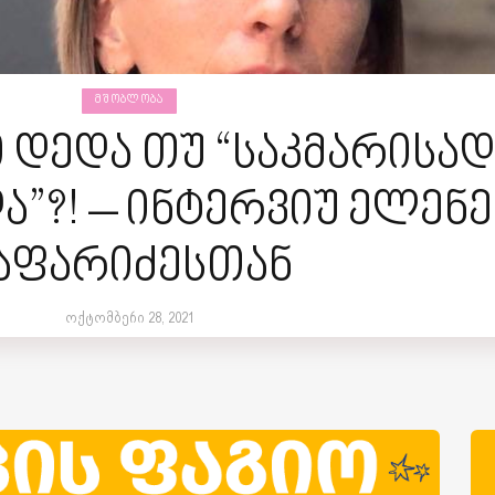
ᲛᲨᲝᲑᲚᲝᲑᲐ
დედა თუ “საკმარისად
ა”?! – ინტერვიუ ელენე
აფარიძესთან
ოქტომბერი 28, 2021