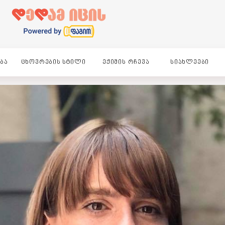
ᲑᲐ
ᲪᲮᲝᲕᲠᲔᲑᲘᲡ ᲡᲢᲘᲚᲘ
ᲔᲥᲘᲛᲘᲡ ᲠᲩᲔᲕᲐ
ᲡᲘᲐᲮᲚᲔᲔᲑᲘ