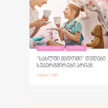
ᲓᲔᲓᲔᲑᲘᲡ ᲐᲛᲑᲔᲑᲘ
ᲛᲨᲝᲑᲚᲝᲑᲐ
“სახლში მჯდომი” დედები
სუპერგმირები არიან
იანვარი 3, 2021