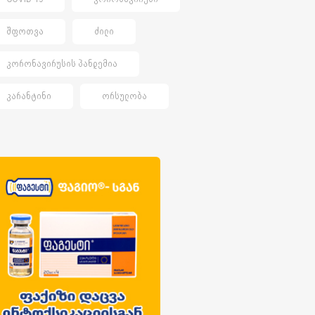
ᲨᲤᲝᲗᲕᲐ
ᲫᲘᲚᲘ
ᲙᲝᲠᲝᲜᲐᲕᲘᲠᲣᲡᲘᲡ ᲞᲐᲜᲓᲔᲛᲘᲐ
ᲙᲐᲠᲐᲜᲢᲘᲜᲘ
ᲝᲠᲡᲣᲚᲝᲑᲐ