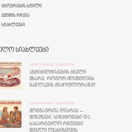
ცხოვრების სტილი
ექიმის რჩევა
სიახლეები
ოლო სიახლეები
ᲔᲥᲘᲛᲘᲡ ᲠᲩᲔᲕᲐ,
ᲡᲘᲐᲮᲚᲔᲔᲑᲘ
ანტიბიოტიკების ბნელი
მხარე: როგორ მოქმედებს
ნაწლავის მიკოფლორაზე?
ᲔᲥᲘᲛᲘᲡ ᲠᲩᲔᲕᲐ,
ᲡᲘᲐᲮᲚᲔᲔᲑᲘ
მოგზაურთა დიარეა –
მიზეზები, სიმპტომები და
სასარგებლო რჩევები
მთელი ოჯახისთვის