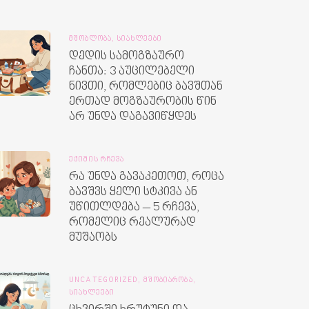
ᲛᲨᲝᲑᲚᲝᲑᲐ,
ᲡᲘᲐᲮᲚᲔᲔᲑᲘ
დედის სამოგზაურო
ჩანთა: 3 აუცილებელი
ნივთი, რომლებიც ბავშთან
ერთად მოგზაურობის წინ
არ უნდა დაგავიწყდეს
ᲔᲥᲘᲛᲘᲡ ᲠᲩᲔᲕᲐ
რა უნდა გავაკეთოთ, როცა
ბავშვს ყელი სტკივა ან
უწითლდება – 5 რჩევა,
რომელიც რეალურად
მუშაობს
UNCATEGORIZED,
ᲛᲨᲝᲑᲘᲐᲠᲝᲑᲐ,
ᲡᲘᲐᲮᲚᲔᲔᲑᲘ