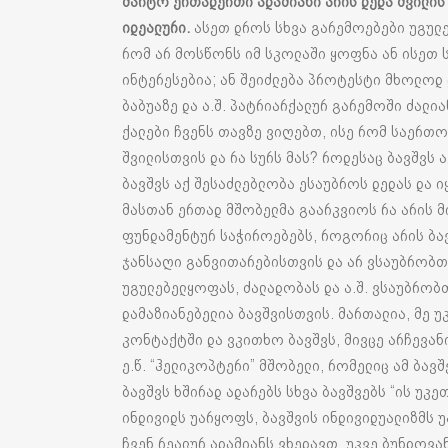
მარტო ერთადერთი ადამიანი არის დედა შვილის 
იდეალური.
ასეთ დროს სხვა გარემოებები უგულე
რომ არ მოსწონს იმ სკოლაში ყოფნა ან ისეთ 
ინტერესებია; ან შეიძლება პროტესტი მხოლოდ დ
ბაბუაზე და ა.შ. პატრიარქალურ გარემოში ძალიან
ქალები ჩვენს თავზე ვიღებთ, ისე რომ საერთოდ
შვილისთვის და რა სურს მას? როდესაც ბავშვს 
ბავშვს აქ შესაძლებლობა ესაუბროს დედას და 
მასთან ერთად მშობელმა გაარკვიოს რა არის მ
ფუნდამენტურ საჭიროებებს, როგორიც არის ბავ
ჯანსაღი განვითარებისთვის და არ ვსაუბრობთ 
უგულებელყოფას, ძალადობას და ა.შ. ვსაუბრობთ
დამაზიანებელია ბავშვისთვის. მართალია, მე უ
კონტაქტში და ვკითხო ბავშვს, მივცე არჩევანი
ე.წ. “ჰელიკოპტერი” მშობელი, რომელიც ამ ბავ
ბავშვს ხშირად ადარებს სხვა ბავშვებს “ის უკ
ინდივიდს უარყოფს, ბავშვის ინდივიდუალიზმს უ
ჩვენ რეალურ ადამიანს ვხედავთ, უკვე ბუნდოვან