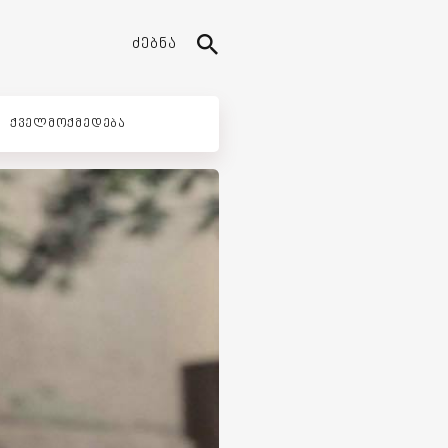
ᲫᲔᲑᲜᲐ
ᲥᲕᲔᲚᲛᲝᲥᲛᲔᲓᲔᲑᲐ