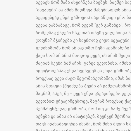
ხედავს რომ მამა ასეირნებს ბავშვს, ბავშვი სა
“იდეალური“ და ამის მიღწევა მამებისთვის არი
აუცილებლად უნდა გამოყოს ძალიან დიდი დრო ბა
დედაა დამნაშავე, რომ დედამ “ვერ გაზარდა”, რო
რომელსაც ქალები საკუთარ თავზე ვიღებთ და არ
ყოფნა? მჭირდება კი საერთოდ ვიყო იდეალური ა
გულისხმობს რომ არ დავთმო ჩემი ადამიანური ნ
ქალი ხომ არ არის მხოლოდ დედა, ის არის შვილ
ძალიან ბევრი რამ არის, გარდა დედობისა. იმის
იდენტობებსაც უნდა ხედავდეს და უნდა გრძნობ
როდესაც დედა ასეთ მდგომარეობაშია, ამას ბ
არის მოცული (შეიძლება ბევრი არ დამეთანხმო
მაგრამ, ასეა, მე – დედა უნდა ვრეალიზდებოდე 
დედობით ვრეალიზდებოდე, მაგრამ როდესაც ქალი
პერმანენტულად გრძნობს, რომ თუ კი რამე შე
იქნება და ამას არ აპატიებენ. ბევრჯერ მქონი
თავს იდანაშაულებდა იმაში, რომ მისი შვილი ს