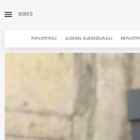
ᲛᲔᲜᲘᲣ
ᲝᲠᲡᲣᲚᲝᲑᲐ
ᲑᲐᲕᲨᲕᲘᲡ ᲒᲐᲜᲕᲘᲗᲐᲠᲔᲑᲐ
ᲛᲨᲝᲑᲚᲝ