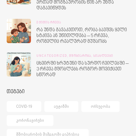
ერთად მოგზაურობის წინ არ უნდა
დაგავიწყდეს
ᲔᲥᲘᲛᲘᲡ ᲠᲩᲔᲕᲐ
რა უნდა გავაკეთოთ, როცა ბავშვს ყელი
სტკივა ან უწითლდება – 5 რჩევა,
რომელიც რეალურად მუშაობს
UNCATEGORIZED,
ᲛᲨᲝᲑᲘᲐᲠᲝᲑᲐ,
ᲡᲘᲐᲮᲚᲔᲔᲑᲘ
ცხვირში ხრუტუნი და სურდო ჩვილებში –
3 რჩევა მშობლებს როგორ მოვიქცეთ
სწორად
თეგები
COVID-19
ᲐᲣᲢᲘᲖᲛᲘ
ᲝᲠᲡᲣᲚᲝᲑᲐ
ᲙᲝᲠᲝᲜᲐᲕᲘᲠᲣᲡᲘ
ᲛᲨᲝᲑᲘᲐᲠᲝᲑᲘᲡ ᲨᲔᲛᲓᲒᲝᲛᲘ ᲓᲔᲞᲠᲔᲡᲘᲐ