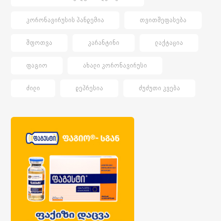
ᲙᲝᲠᲝᲜᲐᲕᲘᲠᲣᲡᲘᲡ ᲞᲐᲜᲓᲔᲛᲘᲐ
ᲗᲕᲘᲗᲨᲔᲤᲐᲡᲔᲑᲐ
ᲨᲤᲝᲗᲕᲐ
ᲙᲐᲠᲐᲜᲢᲘᲜᲘ
ᲚᲐᲥᲢᲐᲪᲘᲐ
ᲤᲐᲒᲘᲝ
ᲐᲮᲐᲚᲘ ᲙᲝᲠᲝᲜᲐᲕᲘᲠᲣᲡᲘ
ᲫᲘᲚᲘ
ᲓᲔᲞᲠᲔᲡᲘᲐ
ᲫᲣᲫᲣᲗᲘ ᲙᲕᲔᲑᲐ