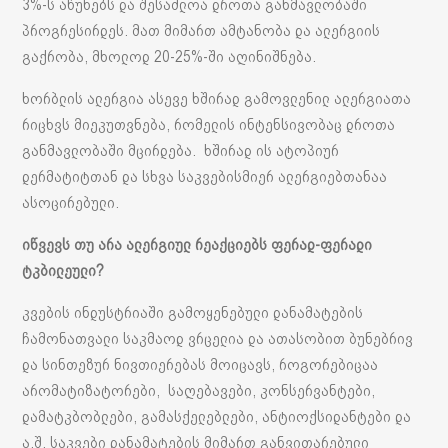
3%-ს აწუხებს და შესაძლოა დროთა განმავლობაში
პროგრესირდეს. მათ მიმართ ამტანობა და ალერგიის
გაქრობა, მხოლოდ 20-25%-ში აღინიშნება.
ხორბლის ალერგია ასევე ხშირად გამოვლენილ ალერგიათა
რიცხვს მიეკუთვნება, რომელის ინტენსივობაც დროთა
განმავლობაში მცირდება. ხშირად ის ატოპიურ
დერმატიტთან და სხვა საკვებისმიერ ალერგიებთანაა
ასოცირებული.
იწვევს თუ არა ალერგიულ რეაქციებს ფერად-ფერადი
ტკბილეული?
კვების ინდუსტრიაში გამოყენებული დანამატების
ჩამონათვალი საკმაოდ ვრცელია და ათასობით ბუნებრივ
და სინთეზურ ნივთიერებას მოიცავს, როგორებიცაა
არომატიზატორები, საღებავები, კონსერვანტები,
დამატკბობლები, გამასქელებლები, ანტიოქსიდანტები და
ა.შ. საკვები დანამატების მიმართ განვითარებული