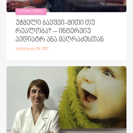
ᲔᲥᲘᲛᲘᲡ ᲠᲩᲔᲕᲐ
უჭმელი ბავშვი-მითი თუ
რეალობა? – ინტერვიუ
პედიატრ ანა მაღრაძესთან
თებერვალი 24, 2021