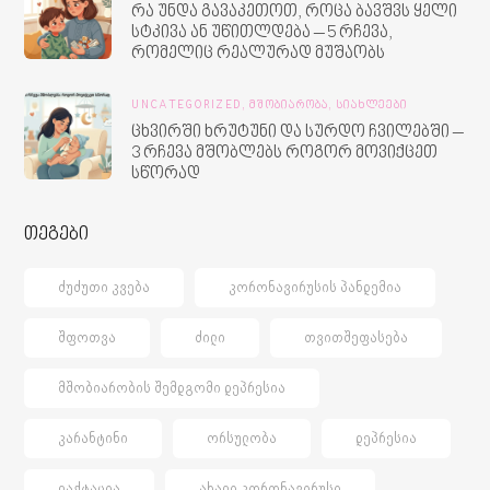
რა უნდა გავაკეთოთ, როცა ბავშვს ყელი
სტკივა ან უწითლდება – 5 რჩევა,
რომელიც რეალურად მუშაობს
UNCATEGORIZED,
ᲛᲨᲝᲑᲘᲐᲠᲝᲑᲐ,
ᲡᲘᲐᲮᲚᲔᲔᲑᲘ
ცხვირში ხრუტუნი და სურდო ჩვილებში –
3 რჩევა მშობლებს როგორ მოვიქცეთ
სწორად
თეგები
ᲫᲣᲫᲣᲗᲘ ᲙᲕᲔᲑᲐ
ᲙᲝᲠᲝᲜᲐᲕᲘᲠᲣᲡᲘᲡ ᲞᲐᲜᲓᲔᲛᲘᲐ
ᲨᲤᲝᲗᲕᲐ
ᲫᲘᲚᲘ
ᲗᲕᲘᲗᲨᲔᲤᲐᲡᲔᲑᲐ
ᲛᲨᲝᲑᲘᲐᲠᲝᲑᲘᲡ ᲨᲔᲛᲓᲒᲝᲛᲘ ᲓᲔᲞᲠᲔᲡᲘᲐ
ᲙᲐᲠᲐᲜᲢᲘᲜᲘ
ᲝᲠᲡᲣᲚᲝᲑᲐ
ᲓᲔᲞᲠᲔᲡᲘᲐ
ᲚᲐᲥᲢᲐᲪᲘᲐ
ᲐᲮᲐᲚᲘ ᲙᲝᲠᲝᲜᲐᲕᲘᲠᲣᲡᲘ