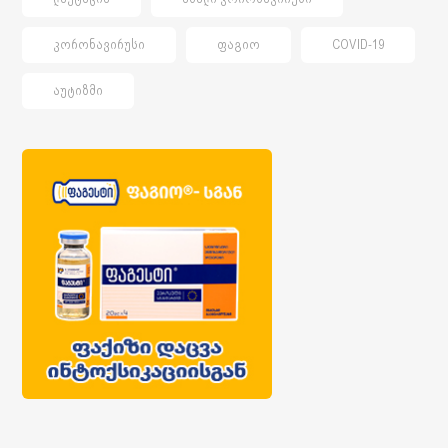
ᲙᲝᲠᲝᲜᲐᲕᲘᲠᲣᲡᲘ
ᲤᲐᲒᲘᲝ
COVID-19
ᲐᲣᲢᲘᲖᲛᲘ