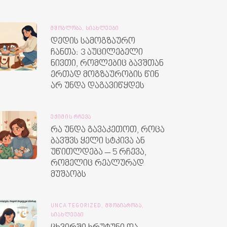
ᲛᲨᲝᲑᲚᲝᲑᲐ,
ᲡᲘᲐᲮᲚᲔᲔᲑᲘ
დედის სამოგზაურო
ჩანთა: 3 აუცილებელი
ნივთი, რომლებიც ბავშთან
ერთად მოგზაურობის წინ
არ უნდა დაგავიწყდეს
ᲔᲥᲘᲛᲘᲡ ᲠᲩᲔᲕᲐ
რა უნდა გავაკეთოთ, როცა
ბავშვს ყელი სტკივა ან
უწითლდება – 5 რჩევა,
რომელიც რეალურად
მუშაობს
UNCATEGORIZED,
ᲛᲨᲝᲑᲘᲐᲠᲝᲑᲐ,
ᲡᲘᲐᲮᲚᲔᲔᲑᲘ