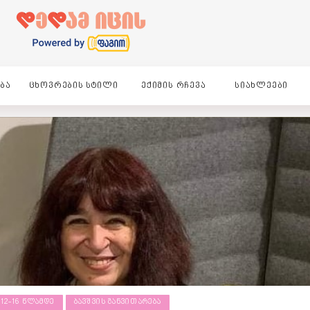
ᲑᲐ
ᲪᲮᲝᲕᲠᲔᲑᲘᲡ ᲡᲢᲘᲚᲘ
ᲔᲥᲘᲛᲘᲡ ᲠᲩᲔᲕᲐ
ᲡᲘᲐᲮᲚᲔᲔᲑᲘ
12-16 ᲬᲚᲐᲛᲓᲔ
ᲑᲐᲕᲨᲕᲘᲡ ᲒᲐᲜᲕᲘᲗᲐᲠᲔᲑᲐ