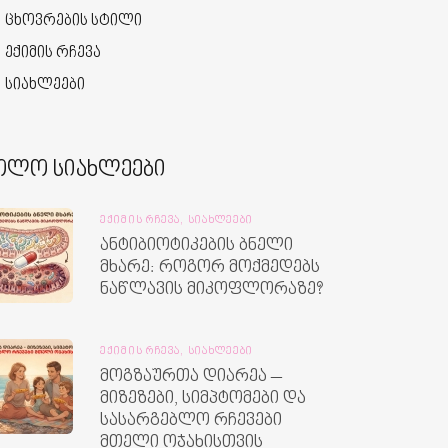
ცხოვრების სტილი
ექიმის რჩევა
სიახლეები
ოლო სიახლეები
ᲔᲥᲘᲛᲘᲡ ᲠᲩᲔᲕᲐ,
ᲡᲘᲐᲮᲚᲔᲔᲑᲘ
ანტიბიოტიკების ბნელი
მხარე: როგორ მოქმედებს
ნაწლავის მიკოფლორაზე?
ᲔᲥᲘᲛᲘᲡ ᲠᲩᲔᲕᲐ,
ᲡᲘᲐᲮᲚᲔᲔᲑᲘ
მოგზაურთა დიარეა –
მიზეზები, სიმპტომები და
სასარგებლო რჩევები
მთელი ოჯახისთვის