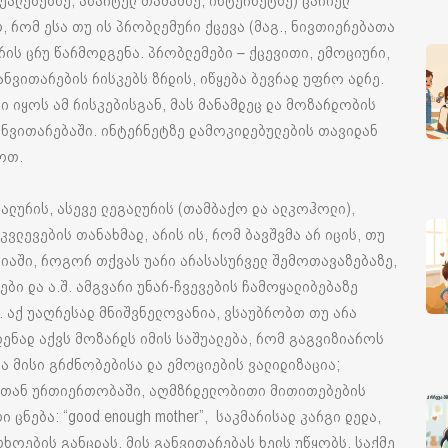
უალებებზე, აზარტულ თამაშზე, ინტერნეტზე) ცარიელ
 რომ ესა თუ ის პრობლემური ქცევა (მაგ., ნივთიერებათა
რის ცრუ წარმოდგენა. პრობლემები – ქცევითი, ემოციური,
ვითარების რისკებს ზრდის, იწყება ბევრად უფრო ადრე.
ი იყოს ამ რისკებისგან, მას მანამდეც და მოზარდობის
ანვითარებაში. ინტერნეტზე დამოკიდებულების თავიდან
ნოთ.
ლურის, ასევე ლეგალურის (თამბაქო და ალკოჰოლი),
ვლევების თანახმად, არის ის, რომ ბავშვმა არ იცის, თუ
იაში, როგორ თქვას უარი არასასურველ შემოთავაზებაზე,
ი და ა.შ. ამგვარი უნარ-ჩვევების ჩამოყალიბებაზე
 აქ უაღრესად მნიშვნელოვანია, ვსაუბრობთ თუ არა
დენად აქვს მოზარდს იმის საშუალება, რომ გაგვიზიაროს
ია მისი გრძნობებისა და ემოციების ვალიდიზაცია;
ასთან ურთიერთობაში, აღმზრდელობითი მითითებების
ცნება: “good enough mother”, საკმარისად კარგი დედა,
ხოების განცდას, მის განვითარებას ხელს უწყობს. საქმე