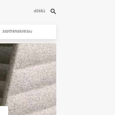
ᲫᲔᲑᲜᲐ
ᲥᲕᲔᲚᲛᲝᲥᲛᲔᲓᲔᲑᲐ