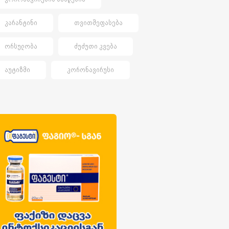
ᲙᲐᲠᲐᲜᲢᲘᲜᲘ
ᲗᲕᲘᲗᲨᲔᲤᲐᲡᲔᲑᲐ
ᲝᲠᲡᲣᲚᲝᲑᲐ
ᲫᲣᲫᲣᲗᲘ ᲙᲕᲔᲑᲐ
ᲐᲣᲢᲘᲖᲛᲘ
ᲙᲝᲠᲝᲜᲐᲕᲘᲠᲣᲡᲘ