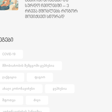
ცხვირში ხრუტუნი და
სურდო ჩვილებში – 3
რჩევა მშობლებს როგორ
მოვიქცეთ სწორად
ეგები
COVID-19
ᲛᲨᲝᲑᲘᲐᲠᲝᲑᲘᲡ ᲨᲔᲛᲓᲒᲝᲛᲘ ᲓᲔᲞᲠᲔᲡᲘᲐ
ᲚᲐᲥᲢᲐᲪᲘᲐ
ᲤᲐᲒᲘᲝ
ᲐᲮᲐᲚᲘ ᲙᲝᲠᲝᲜᲐᲕᲘᲠᲣᲡᲘ
ᲓᲔᲞᲠᲔᲡᲘᲐ
ᲨᲤᲝᲗᲕᲐ
ᲫᲘᲚᲘ
ᲙᲝᲠᲝᲜᲐᲕᲘᲠᲣᲡᲘᲡ ᲞᲐᲜᲓᲔᲛᲘᲐ