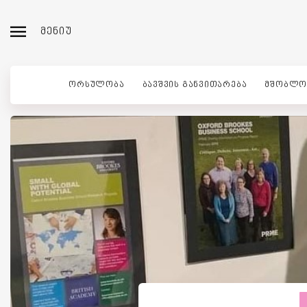
ᲛᲔᲜᲘᲣ
ᲝᲠᲡᲣᲚᲝᲑᲐ
ᲑᲐᲕᲨᲕᲘᲡ ᲒᲐᲜᲕᲘᲗᲐᲠᲔᲑᲐ
ᲛᲨᲝᲑᲚᲝ