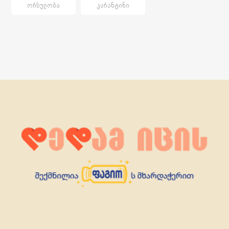
ᲝᲠᲡᲣᲚᲝᲑᲐ
ᲙᲐᲠᲐᲜᲢᲘᲜᲘ