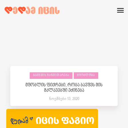
ᲑᲐᲕᲨᲕᲘᲡ ᲒᲐᲜᲕᲘᲗᲐᲠᲔᲑᲐ
ᲛᲨᲝᲑᲚᲝᲑᲐ
მშობლის ფიქრები, როცა ბავშვს მის
მკლავებში ეძინება
ნოემბერი 13, 2020