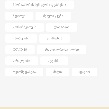
ᲛᲨᲝᲑᲘᲐᲠᲝᲑᲘᲡ ᲨᲔᲛᲓᲒᲝᲛᲘ ᲓᲔᲞᲠᲔᲡᲘᲐ
ᲨᲤᲝᲗᲕᲐ
ᲫᲣᲫᲣᲗᲘ ᲙᲕᲔᲑᲐ
ᲙᲝᲠᲝᲜᲐᲕᲘᲠᲣᲡᲘ
ᲚᲐᲥᲢᲐᲪᲘᲐ
ᲙᲐᲠᲐᲜᲢᲘᲜᲘ
ᲓᲔᲞᲠᲔᲡᲘᲐ
COVID-19
ᲐᲮᲐᲚᲘ ᲙᲝᲠᲝᲜᲐᲕᲘᲠᲣᲡᲘ
ᲝᲠᲡᲣᲚᲝᲑᲐ
ᲐᲣᲢᲘᲖᲛᲘ
ᲗᲕᲘᲗᲨᲔᲤᲐᲡᲔᲑᲐ
ᲫᲘᲚᲘ
ᲤᲐᲒᲘᲝ