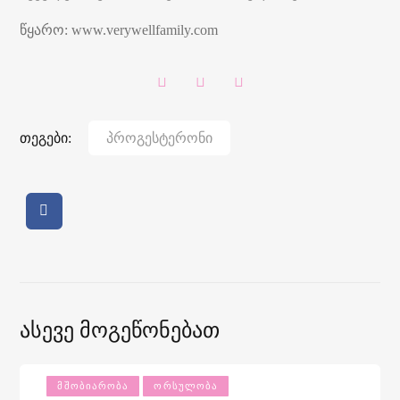
წყარო: www.verywellfamily.com
თეგები:
Პროგესტერონი
Ასევე Მოგეწონებათ
ᲛᲨᲝᲑᲘᲐᲠᲝᲑᲐ
ᲝᲠᲡᲣᲚᲝᲑᲐ