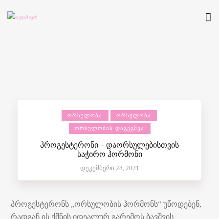
ᲝᲠᲡᲣᲚᲝᲑᲐ
ᲝᲠᲡᲣᲚᲝᲑᲐ
ᲝᲠᲡᲣᲚᲝᲑᲘᲡ ᲓᲐᲒᲔᲒᲛᲕᲐ
პროგესტერონი – დაორსულებისთვის
საჭირო ჰორმონი
დეკემბერი 28, 2021
პროგესტერონს „ორსულობის ჰორმონს“ უწოდებენ,
რადგან ის ქმნის იდეალურ გარემოს ბავშვის