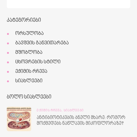
კატეგორიები
ორსულობა
ბავშვის განვითარება
მშობლობა
ცხოვრების სტილი
ექიმის რჩევა
სიახლეები
ბოლო სიახლეები
ᲔᲥᲘᲛᲘᲡ ᲠᲩᲔᲕᲐ,
ᲡᲘᲐᲮᲚᲔᲔᲑᲘ
ანტიბიოტიკების ბნელი მხარე: როგორ
მოქმედებს ნაწლავის მიკოფლორაზე?