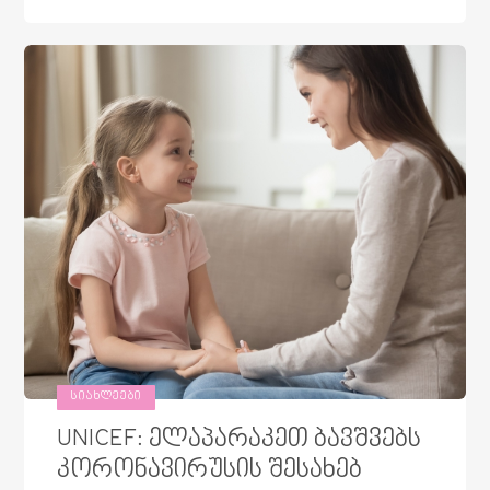
ᲡᲘᲐᲮᲚᲔᲔᲑᲘ
UNICEF: ელაპარაკეთ ბავშვებს
კორონავირუსის შესახებ