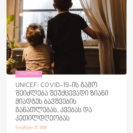
ᲡᲘᲐᲮᲚᲔᲔᲑᲘ
UNICEF: COVID-19-ის გამო
შეიძლება შეუქცევადი ზიანი
მიადგეს ბავშვების
განათლებას, კვებას და
კეთილდღეობას
ნოემბერი 27, 2020