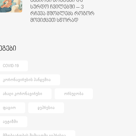
ცხვირში ხრუტუნი და
სურდო ჩვილებში – 3
რჩევა მშობლებს როგორ
მოვიქცეთ სწორად
ეგები
COVID-19
ᲙᲝᲠᲝᲜᲐᲕᲘᲠᲣᲡᲘᲡ ᲞᲐᲜᲓᲔᲛᲘᲐ
ᲐᲮᲐᲚᲘ ᲙᲝᲠᲝᲜᲐᲕᲘᲠᲣᲡᲘ
ᲝᲠᲡᲣᲚᲝᲑᲐ
ᲤᲐᲒᲘᲝ
ᲓᲔᲞᲠᲔᲡᲘᲐ
ᲐᲣᲢᲘᲖᲛᲘ
ᲛᲨᲝᲑᲘᲐᲠᲝᲑᲘᲡ ᲨᲔᲛᲓᲒᲝᲛᲘ ᲓᲔᲞᲠᲔᲡᲘᲐ