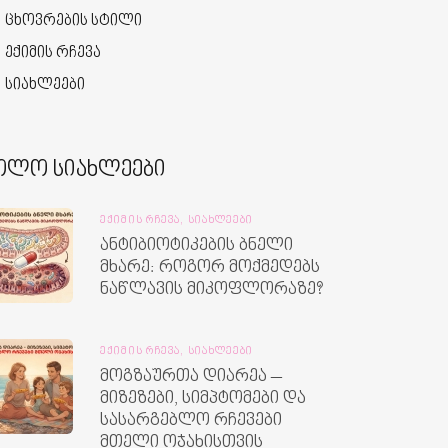
ცხოვრების სტილი
ექიმის რჩევა
სიახლეები
ოლო სიახლეები
ᲔᲥᲘᲛᲘᲡ ᲠᲩᲔᲕᲐ,
ᲡᲘᲐᲮᲚᲔᲔᲑᲘ
ანტიბიოტიკების ბნელი
მხარე: როგორ მოქმედებს
ნაწლავის მიკოფლორაზე?
ᲔᲥᲘᲛᲘᲡ ᲠᲩᲔᲕᲐ,
ᲡᲘᲐᲮᲚᲔᲔᲑᲘ
მოგზაურთა დიარეა –
მიზეზები, სიმპტომები და
სასარგებლო რჩევები
მთელი ოჯახისთვის