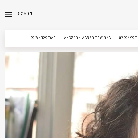
ᲛᲔᲜᲘᲣ
ᲝᲠᲡᲣᲚᲝᲑᲐ
ᲑᲐᲕᲨᲕᲘᲡ ᲒᲐᲜᲕᲘᲗᲐᲠᲔᲑᲐ
ᲛᲨᲝᲑᲚᲝ