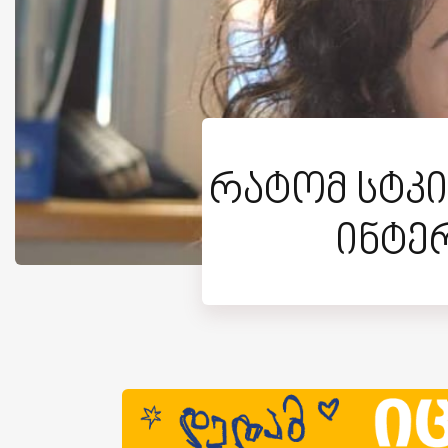
რატომ სტკი
ინტე