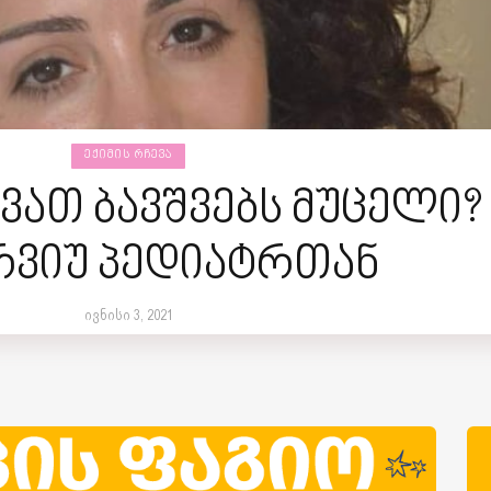
ᲔᲥᲘᲛᲘᲡ ᲠᲩᲔᲕᲐ
ვათ ბავშვებს მუცელი?
რვიუ პედიატრთან
ივნისი 3, 2021