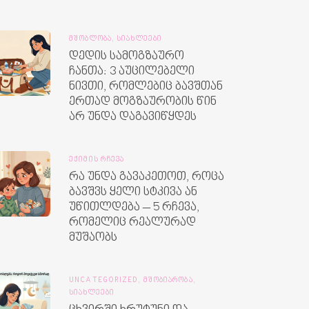
ᲛᲨᲝᲑᲚᲝᲑᲐ,
ᲡᲘᲐᲮᲚᲔᲔᲑᲘ
დედის სამოგზაურო
ჩანთა: 3 აუცილებელი
ნივთი, რომლებიც ბავშთან
ერთად მოგზაურობის წინ
არ უნდა დაგავიწყდეს
ᲔᲥᲘᲛᲘᲡ ᲠᲩᲔᲕᲐ
რა უნდა გავაკეთოთ, როცა
ბავშვს ყელი სტკივა ან
უწითლდება – 5 რჩევა,
რომელიც რეალურად
მუშაობს
UNCATEGORIZED,
ᲛᲨᲝᲑᲘᲐᲠᲝᲑᲐ,
ᲡᲘᲐᲮᲚᲔᲔᲑᲘ