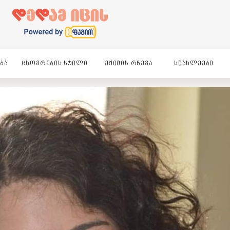
ᲑᲐ
ᲪᲮᲝᲕᲠᲔᲑᲘᲡ ᲡᲢᲘᲚᲘ
ᲔᲥᲘᲛᲘᲡ ᲠᲩᲔᲕᲐ
ᲡᲘᲐᲮᲚᲔᲔᲑᲘ