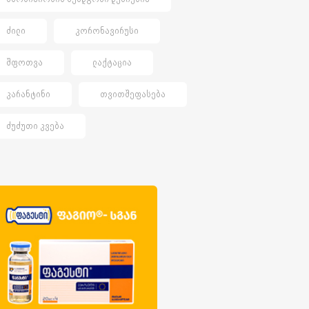
ᲫᲘᲚᲘ
ᲙᲝᲠᲝᲜᲐᲕᲘᲠᲣᲡᲘ
ᲨᲤᲝᲗᲕᲐ
ᲚᲐᲥᲢᲐᲪᲘᲐ
ᲙᲐᲠᲐᲜᲢᲘᲜᲘ
ᲗᲕᲘᲗᲨᲔᲤᲐᲡᲔᲑᲐ
ᲫᲣᲫᲣᲗᲘ ᲙᲕᲔᲑᲐ