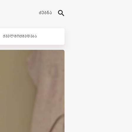
ᲫᲔᲑᲜᲐ
ᲥᲕᲔᲚᲛᲝᲥᲛᲔᲓᲔᲑᲐ