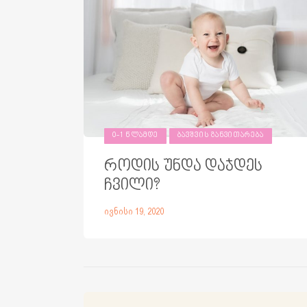
0-1 ᲬᲚᲐᲛᲓᲔ
ᲑᲐᲕᲨᲕᲘᲡ ᲒᲐᲜᲕᲘᲗᲐᲠᲔᲑᲐ
როდის უნდა დაჯდეს
ჩვილი?
ივნისი 19, 2020