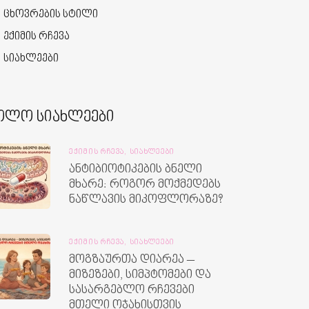
ცხოვრების სტილი
ექიმის რჩევა
სიახლეები
ოლო სიახლეები
ᲔᲥᲘᲛᲘᲡ ᲠᲩᲔᲕᲐ,
ᲡᲘᲐᲮᲚᲔᲔᲑᲘ
ანტიბიოტიკების ბნელი
მხარე: როგორ მოქმედებს
ნაწლავის მიკოფლორაზე?
ᲔᲥᲘᲛᲘᲡ ᲠᲩᲔᲕᲐ,
ᲡᲘᲐᲮᲚᲔᲔᲑᲘ
მოგზაურთა დიარეა –
მიზეზები, სიმპტომები და
სასარგებლო რჩევები
მთელი ოჯახისთვის