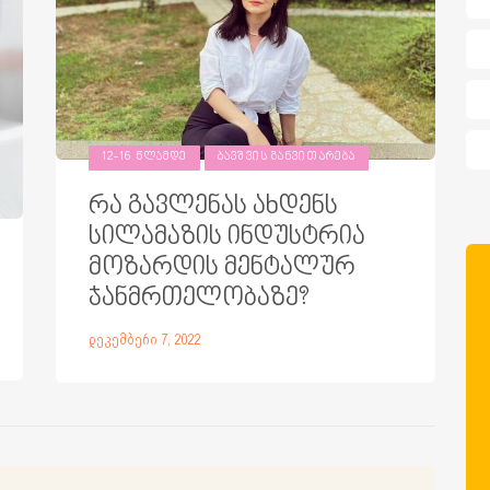
12-16 ᲬᲚᲐᲛᲓᲔ
ᲑᲐᲕᲨᲕᲘᲡ ᲒᲐᲜᲕᲘᲗᲐᲠᲔᲑᲐ
რა გავლენას ახდენს
სილამაზის ინდუსტრია
მოზარდის მენტალურ
ჯანმრთელობაზე?
დეკემბერი 7, 2022