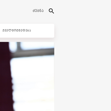
ᲫᲔᲑᲜᲐ
ᲥᲕᲔᲚᲛᲝᲥᲛᲔᲓᲔᲑᲐ