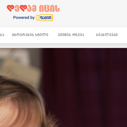
ᲑᲐ
ᲪᲮᲝᲕᲠᲔᲑᲘᲡ ᲡᲢᲘᲚᲘ
ᲔᲥᲘᲛᲘᲡ ᲠᲩᲔᲕᲐ
ᲡᲘᲐᲮᲚᲔᲔᲑᲘ