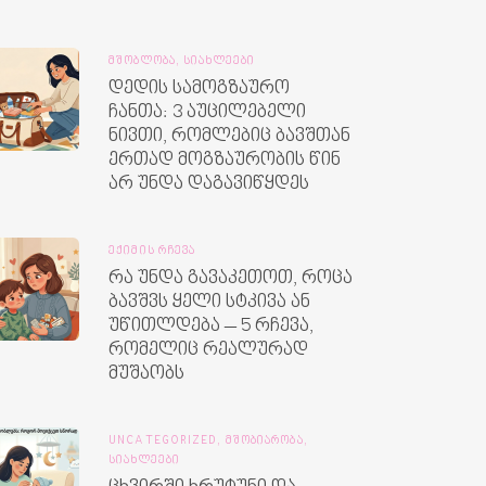
ᲛᲨᲝᲑᲚᲝᲑᲐ,
ᲡᲘᲐᲮᲚᲔᲔᲑᲘ
დედის სამოგზაურო
ჩანთა: 3 აუცილებელი
ნივთი, რომლებიც ბავშთან
ერთად მოგზაურობის წინ
არ უნდა დაგავიწყდეს
ᲔᲥᲘᲛᲘᲡ ᲠᲩᲔᲕᲐ
რა უნდა გავაკეთოთ, როცა
ბავშვს ყელი სტკივა ან
უწითლდება – 5 რჩევა,
რომელიც რეალურად
მუშაობს
UNCATEGORIZED,
ᲛᲨᲝᲑᲘᲐᲠᲝᲑᲐ,
ᲡᲘᲐᲮᲚᲔᲔᲑᲘ