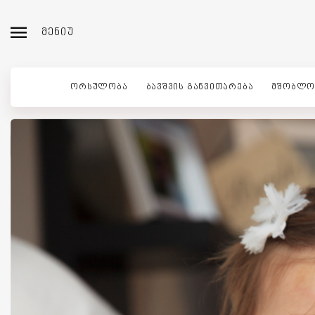
ᲛᲔᲜᲘᲣ
ᲝᲠᲡᲣᲚᲝᲑᲐ
ᲑᲐᲕᲨᲕᲘᲡ ᲒᲐᲜᲕᲘᲗᲐᲠᲔᲑᲐ
ᲛᲨᲝᲑᲚᲝ