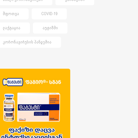
ᲨᲤᲝᲗᲕᲐ
COVID-19
ᲚᲐᲥᲢᲐᲪᲘᲐ
ᲐᲣᲢᲘᲖᲛᲘ
ᲙᲝᲠᲝᲜᲐᲕᲘᲠᲣᲡᲘᲡ ᲞᲐᲜᲓᲔᲛᲘᲐ