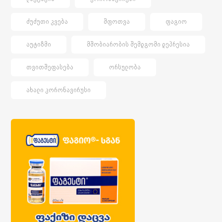
ᲫᲣᲫᲣᲗᲘ ᲙᲕᲔᲑᲐ
ᲨᲤᲝᲗᲕᲐ
ᲤᲐᲒᲘᲝ
ᲐᲣᲢᲘᲖᲛᲘ
ᲛᲨᲝᲑᲘᲐᲠᲝᲑᲘᲡ ᲨᲔᲛᲓᲒᲝᲛᲘ ᲓᲔᲞᲠᲔᲡᲘᲐ
ᲗᲕᲘᲗᲨᲔᲤᲐᲡᲔᲑᲐ
ᲝᲠᲡᲣᲚᲝᲑᲐ
ᲐᲮᲐᲚᲘ ᲙᲝᲠᲝᲜᲐᲕᲘᲠᲣᲡᲘ