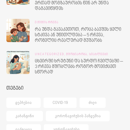
ერთად მოგზაურობის წინ არ უნდა
დაგავიწყდეს
ᲔᲥᲘᲛᲘᲡ ᲠᲩᲔᲕᲐ
რა უნდა გავაკეთოთ, როცა ბავშვს ყელი
სტკივა ან უწითლდება – 5 რჩევა,
რომელიც რეალურად მუშაობს
UNCATEGORIZED,
ᲛᲨᲝᲑᲘᲐᲠᲝᲑᲐ,
ᲡᲘᲐᲮᲚᲔᲔᲑᲘ
ცხვირში ხრუტუნი და სურდო ჩვილებში –
3 რჩევა მშობლებს როგორ მოვიქცეთ
სწორად
თეგები
ᲓᲔᲞᲠᲔᲡᲘᲐ
COVID-19
ᲫᲘᲚᲘ
ᲙᲐᲠᲐᲜᲢᲘᲜᲘ
ᲙᲝᲠᲝᲜᲐᲕᲘᲠᲣᲡᲘᲡ ᲞᲐᲜᲓᲔᲛᲘᲐ
ᲚᲐᲥᲢᲐᲪᲘᲐ
ᲙᲝᲠᲝᲜᲐᲕᲘᲠᲣᲡᲘ