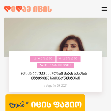
12-16 ᲬᲚᲐᲛᲓᲔ
6-12 ᲬᲚᲐᲛᲓᲔ
ᲑᲐᲕᲨᲕᲘᲡ ᲒᲐᲜᲕᲘᲗᲐᲠᲔᲑᲐ
როცა ბავშვი სკოლაზე უარს ამბობს –
ინტერვიუ სპეციალისტთან
იანვარი 29, 2024