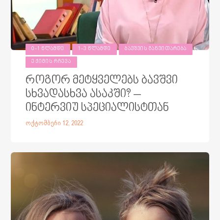
0-1 ᲬᲚᲐᲛᲓᲔ
1-3 ᲬᲚᲐᲛᲓᲔ
ᲑᲐᲕᲨᲕᲘᲡ ᲒᲐᲜᲕᲘᲗᲐᲠᲔᲑᲐ
ᲔᲥᲘᲛᲘᲡ ᲠᲩᲔᲕᲐ
როგორ მეტყველებს ბავშვი
სხვადასხვა ასაკში? –
ინტერვიუ სპეციალისტთან
ოქტომბერი 12, 2022