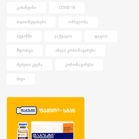
ᲙᲐᲠᲐᲜᲢᲘᲜᲘ
COVID-19
ᲗᲕᲘᲗᲨᲔᲤᲐᲡᲔᲑᲐ
ᲝᲠᲡᲣᲚᲝᲑᲐ
ᲐᲣᲢᲘᲖᲛᲘ
ᲚᲐᲥᲢᲐᲪᲘᲐ
ᲤᲐᲒᲘᲝ
ᲨᲤᲝᲗᲕᲐ
ᲐᲮᲐᲚᲘ ᲙᲝᲠᲝᲜᲐᲕᲘᲠᲣᲡᲘ
ᲫᲣᲫᲣᲗᲘ ᲙᲕᲔᲑᲐ
ᲙᲝᲠᲝᲜᲐᲕᲘᲠᲣᲡᲘ
ᲫᲘᲚᲘ