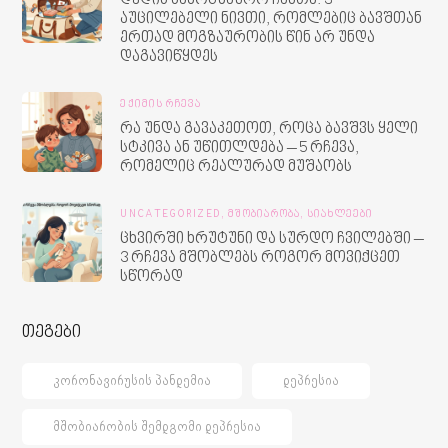
დედის სამოგზაურო ჩანთა: 3
აუცილებელი ნივთი, რომლებიც ბავშთან
ერთად მოგზაურობის წინ არ უნდა
დაგავიწყდეს
ᲔᲥᲘᲛᲘᲡ ᲠᲩᲔᲕᲐ
რა უნდა გავაკეთოთ, როცა ბავშვს ყელი
სტკივა ან უწითლდება – 5 რჩევა,
რომელიც რეალურად მუშაობს
UNCATEGORIZED,
ᲛᲨᲝᲑᲘᲐᲠᲝᲑᲐ,
ᲡᲘᲐᲮᲚᲔᲔᲑᲘ
ცხვირში ხრუტუნი და სურდო ჩვილებში –
3 რჩევა მშობლებს როგორ მოვიქცეთ
სწორად
თეგები
ᲙᲝᲠᲝᲜᲐᲕᲘᲠᲣᲡᲘᲡ ᲞᲐᲜᲓᲔᲛᲘᲐ
ᲓᲔᲞᲠᲔᲡᲘᲐ
ᲛᲨᲝᲑᲘᲐᲠᲝᲑᲘᲡ ᲨᲔᲛᲓᲒᲝᲛᲘ ᲓᲔᲞᲠᲔᲡᲘᲐ