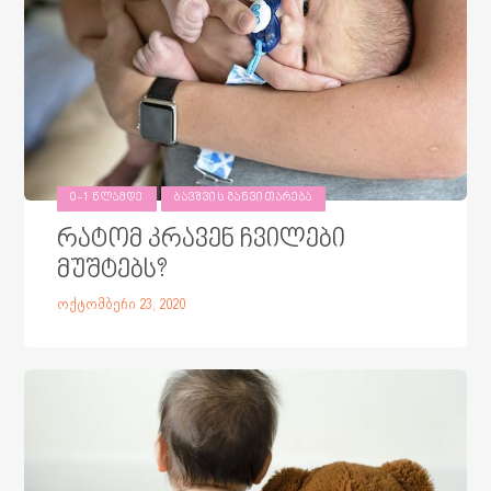
0-1 ᲬᲚᲐᲛᲓᲔ
ᲑᲐᲕᲨᲕᲘᲡ ᲒᲐᲜᲕᲘᲗᲐᲠᲔᲑᲐ
რატომ კრავენ ჩვილები
მუშტებს?
ოქტომბერი 23, 2020