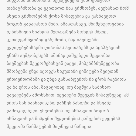
მიდგომა არასწორია. აუცილებელია გამოვხატოთ
თანაგრძნობა და ვკითხოთ რას გრძნობენ, ავუხსნათ რომ
ასეთი გრძნობების ქონა მისაღებია და ვასწავლოთ
როგორ გადალახონ შიში. ამასთანავე, მნიშვნელოვანია
ნებისმიერი სიახლის შეთავაზება მოხდეს მშვიდ,
კეთილგანწყობილ გარემოში, რაც ბავშვებში
ცვლილებებისადმი ღიაობას ავითარებს და ადაპტაციის
უნარს აუმჯობესებს. ხშირად დაშვებული შეცდომაა
ბავშვების შეცდომებისგან დაცვა, ჰიპერმზრუნველობა.
მშობელმა უნდა იცოდეს საკუთარი ლიმიტები შვილთან
ურთიერთობაში და უნდა განსაზღვროს რა დროს ჩაერიოს
და რა დროს არა. მაგალითად, თუ ბავშვის საშინაო
დავალებებს ამოხსნით, იდეალური შედეგის მისაღწევად, ამ
დროს მას წაახალისებთ დარჩეს პასიური და სხვაზე
დამოკიდებული. უმჯობესია თუ ასწავლით როგორ
ისწავლოს და მისცემთ შეცდომების დაშვების უფლებას.
შეცდომა წარმატების მიღწევის ნაწილია.