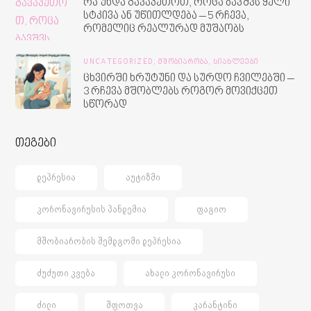
რა უნდა გავაკეთოთ, როცა ბავშვს ყელი
სტკივა ან უწითლდება – 5 რჩევა,
რომელიც რეალურად მუშაობს
UNCATEGORIZED,
ᲛᲨᲝᲑᲘᲐᲠᲝᲑᲐ,
ᲡᲘᲐᲮᲚᲔᲔᲑᲘ
ცხვირში ხრუტუნი და სურდო ჩვილებში –
3 რჩევა მშობლებს როგორ მოვიქცეთ
სწორად
თეგები
ᲓᲔᲞᲠᲔᲡᲘᲐ
ᲐᲣᲢᲘᲖᲛᲘ
ᲙᲝᲠᲝᲜᲐᲕᲘᲠᲣᲡᲘᲡ ᲞᲐᲜᲓᲔᲛᲘᲐ
ᲤᲐᲒᲘᲝ
ᲛᲨᲝᲑᲘᲐᲠᲝᲑᲘᲡ ᲨᲔᲛᲓᲒᲝᲛᲘ ᲓᲔᲞᲠᲔᲡᲘᲐ
ᲫᲣᲫᲣᲗᲘ ᲙᲕᲔᲑᲐ
ᲐᲮᲐᲚᲘ ᲙᲝᲠᲝᲜᲐᲕᲘᲠᲣᲡᲘ
ᲫᲘᲚᲘ
ᲨᲤᲝᲗᲕᲐ
ᲙᲐᲠᲐᲜᲢᲘᲜᲘ