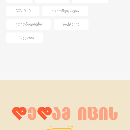
COVID-19
ᲗᲕᲘᲗᲨᲔᲤᲐᲡᲔᲑᲐ
ᲙᲝᲠᲝᲜᲐᲕᲘᲠᲣᲡᲘ
ᲚᲐᲥᲢᲐᲪᲘᲐ
ᲝᲠᲡᲣᲚᲝᲑᲐ