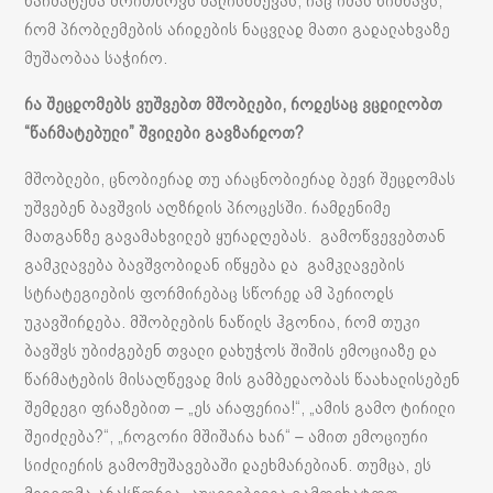
წარმატება მოითხოვს ძალისხმევას, რაც იმას ნიშნავს,
რომ პრობლემების არიდების ნაცვლად მათი გადალახვაზე
მუშაობაა საჭირო.
რა შეცდომებს ვუშვებთ მშობლები, როდესაც ვცდილობთ
“წარმატებული” შვილები გავზარდოთ?
მშობლები, ცნობიერად თუ არაცნობიერად ბევრ შეცდომას
უშვებენ ბავშვის აღზრდის პროცესში. რამდენიმე
მათგანზე გავამახვილებ ყურადღებას. გამოწვევებთან
გამკლავება ბავშვობიდან იწყება და გამკლავების
სტრატეგიების ფორმირებაც სწორედ ამ პერიოდს
უკავშირდება. მშობლების ნაწილს ჰგონია, რომ თუკი
ბავშვს უბიძგებენ თვალი დახუჭოს შიშის ემოციაზე და
წარმატების მისაღწევად მის გამბედაობას წაახალისებენ
შემდეგი ფრაზებით – „ეს არაფერია!“, „ამის გამო ტირილი
შეიძლება?“, „როგორი მშიშარა ხარ“ – ამით ემოციური
სიძლიერის გამომუშავებაში დაეხმარებიან. თუმცა, ეს