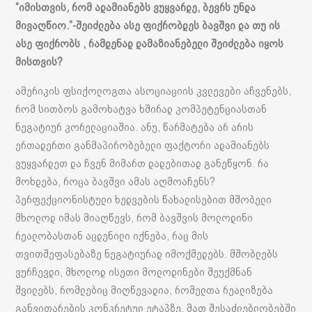
“იმისთვის, რომ ადამიანებს ვუყვარდე, ბევრს უნდა
მივაღწიო.”-შეიძლება ასე ფიქრობდეს ბავშვი და თუ ის
ასე ფიქრობს , რამდენად დამაზიანებელი შეიძლება იყოს
მისთვის?
ამერიკის ფსიქოლოგთა ასოციაციის კვლევები აჩვენებს,
რომ სითბოს გამოხატვა ხშირად კომპეტენციასთან
ნეგატიურ კორელაციაშია. ანუ, წარმატება არ არის
ერთადერთი განმაპირობებელი ფაქტორი ადამიანებს
ვუყვარდეთ და ჩვენ მიმართ დადებითად განეწყონ. რა
მოხდება, როცა ბავშვი ამას აღმოაჩენს?
პერფექციონისტული ხედვების წახალისებით მშობელი
მხოლოდ იმას მიაღწევს, რომ ბავშვის მოლოდინი
რეალობასთან აცდენილი იქნება, რაც მის
თვითშეფასებაზე ნეგატიურად იმოქმედებს. მშობლებს
ვურჩევდი, მხოლოდ ისეთი მოლოდინები შეუქმნან
შვილებს, რომლებიც მიღწევადია, რომელთა რეალიზება
განვითარების კონკრეტულ ეტაპზე, მათ შესაძლებლობებში