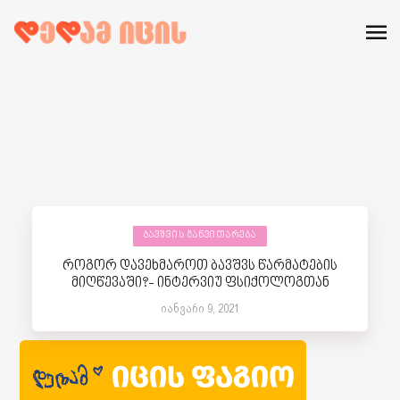
ᲑᲐᲕᲨᲕᲘᲡ ᲒᲐᲜᲕᲘᲗᲐᲠᲔᲑᲐ
როგორ დავეხმაროთ ბავშვს წარმატების
მიღწევაში?- ინტერვიუ ფსიქოლოგთან
იანვარი 9, 2021