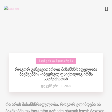
ᲑᲐᲕᲨᲕᲘᲡ ᲒᲐᲜᲕᲘᲗᲐᲠᲔᲑᲐ
როგორ განვავითაროთ მიზანსწრაფულობა
ბავშვებში? -ინტერვიუ ფსიქოლოგ ირმა
კვაჭაძესთან
დეკემბერი 11, 2020
რა არის მიზანსწრაფულობა, როგორ ვლინდება ის
ბავშვებში და როგორი გარემო უწყობს ხელს ბავშვში