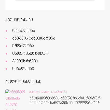
კატეგორიები
ორსულობა
ბავშვის განვითარება
მშობლობა
ცხოვრების სტილი
ექიმის რჩევა
სიახლეები
ბოლო სიახლეები
ᲔᲥᲘᲛᲘᲡ ᲠᲩᲔᲕᲐ,
ᲡᲘᲐᲮᲚᲔᲔᲑᲘ
ანტიბიოტიკების ბნელი მხარე: როგორ
მოქმედებს ნაწლავის მიკოფლორაზე?