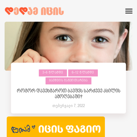
3-6 ᲬᲚᲐᲛᲓᲔ
6-12 ᲬᲚᲐᲛᲓᲔ
ᲑᲐᲕᲨᲕᲘᲡ ᲒᲐᲜᲕᲘᲗᲐᲠᲔᲑᲐ
როგორ დავეხმაროთ ბავშვს სარძევე კბილის
ამოღებაში?
თებერვალი 7, 2022