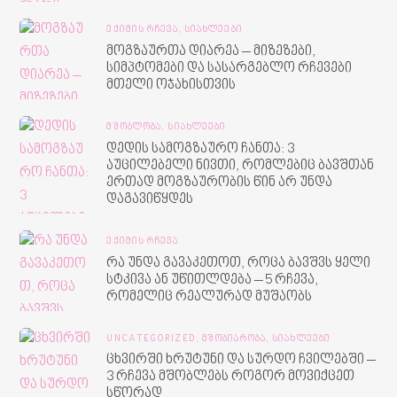
ᲔᲥᲘᲛᲘᲡ ᲠᲩᲔᲕᲐ,
ᲡᲘᲐᲮᲚᲔᲔᲑᲘ
მოგზაურთა დიარეა – მიზეზები,
სიმპტომები და სასარგებლო რჩევები
მთელი ოჯახისთვის
ᲛᲨᲝᲑᲚᲝᲑᲐ,
ᲡᲘᲐᲮᲚᲔᲔᲑᲘ
დედის სამოგზაურო ჩანთა: 3
აუცილებელი ნივთი, რომლებიც ბავშთან
ერთად მოგზაურობის წინ არ უნდა
დაგავიწყდეს
ᲔᲥᲘᲛᲘᲡ ᲠᲩᲔᲕᲐ
რა უნდა გავაკეთოთ, როცა ბავშვს ყელი
სტკივა ან უწითლდება – 5 რჩევა,
რომელიც რეალურად მუშაობს
UNCATEGORIZED,
ᲛᲨᲝᲑᲘᲐᲠᲝᲑᲐ,
ᲡᲘᲐᲮᲚᲔᲔᲑᲘ
ცხვირში ხრუტუნი და სურდო ჩვილებში –
3 რჩევა მშობლებს როგორ მოვიქცეთ
სწორად