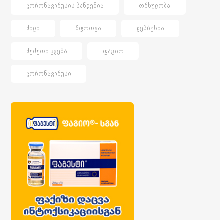
ᲙᲝᲠᲝᲜᲐᲕᲘᲠᲣᲡᲘᲡ ᲞᲐᲜᲓᲔᲛᲘᲐ
ᲝᲠᲡᲣᲚᲝᲑᲐ
ᲫᲘᲚᲘ
ᲨᲤᲝᲗᲕᲐ
ᲓᲔᲞᲠᲔᲡᲘᲐ
ᲫᲣᲫᲣᲗᲘ ᲙᲕᲔᲑᲐ
ᲤᲐᲒᲘᲝ
ᲙᲝᲠᲝᲜᲐᲕᲘᲠᲣᲡᲘ