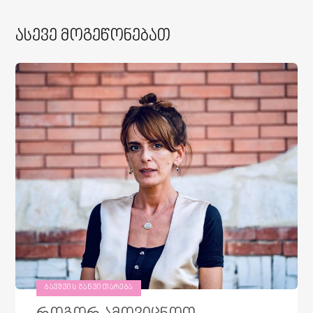
Ასევე Მოგეწონებათ
ᲑᲐᲕᲨᲕᲘᲡ ᲒᲐᲜᲕᲘᲗᲐᲠᲔᲑᲐ