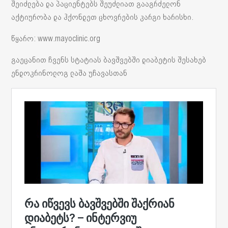
შეიძლება და პაციენტებს შეუძლიათ გააგრძელონ
აქტიურობა და ჰქონდეთ ცხოვრების კარგი ხარისხი.
წყარო: www.mayoclinic.org
გაეცანით ჩვენს სტატიას ბავშვებში დიაბეტის შესახებ
ენდოკრინოლოგ ლაშა უჩავასთან