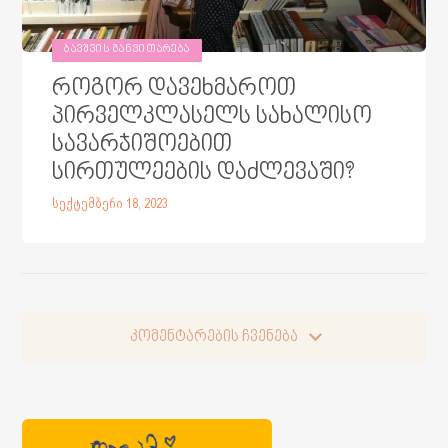
ᲑᲐᲕᲨᲕᲘᲡ ᲒᲐᲜᲕᲘᲗᲐᲠᲔᲑᲐ
როგორ დავეხმაროთ
პირველკლასელს სახალისო
სავარჯიშოებით
სირთულეების დაძლევაში?
სექტემბერი 18, 2023
კომენტარების ჩვენება
კომენტარების ჩვენება