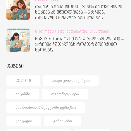
ᲔᲥᲘᲛᲘᲡ ᲠᲩᲔᲕᲐ
რა უნდა გავაკეთოთ, როცა ბავშვს ყელი
სტკივა ან უწითლდება – 5 რჩევა,
რომელიც რეალურად მუშაობს
UNCATEGORIZED,
ᲛᲨᲝᲑᲘᲐᲠᲝᲑᲐ,
ᲡᲘᲐᲮᲚᲔᲔᲑᲘ
ცხვირში ხრუტუნი და სურდო ჩვილებში –
3 რჩევა მშობლებს როგორ მოვიქცეთ
სწორად
თეგები
COVID-19
ᲐᲮᲐᲚᲘ ᲙᲝᲠᲝᲜᲐᲕᲘᲠᲣᲡᲘ
ᲐᲣᲢᲘᲖᲛᲘ
ᲗᲕᲘᲗᲨᲔᲤᲐᲡᲔᲑᲐ
ᲛᲨᲝᲑᲘᲐᲠᲝᲑᲘᲡ ᲨᲔᲛᲓᲒᲝᲛᲘ ᲓᲔᲞᲠᲔᲡᲘᲐ
ᲚᲐᲥᲢᲐᲪᲘᲐ
ᲙᲐᲠᲐᲜᲢᲘᲜᲘ