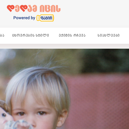
ᲑᲐ
ᲪᲮᲝᲕᲠᲔᲑᲘᲡ ᲡᲢᲘᲚᲘ
ᲔᲥᲘᲛᲘᲡ ᲠᲩᲔᲕᲐ
ᲡᲘᲐᲮᲚᲔᲔᲑᲘ