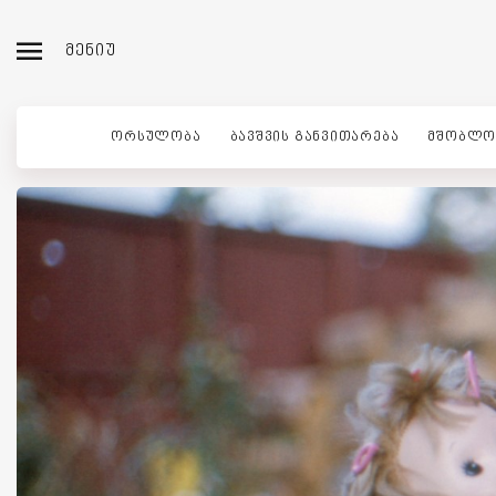
ᲛᲔᲜᲘᲣ
ᲝᲠᲡᲣᲚᲝᲑᲐ
ᲑᲐᲕᲨᲕᲘᲡ ᲒᲐᲜᲕᲘᲗᲐᲠᲔᲑᲐ
ᲛᲨᲝᲑᲚᲝ