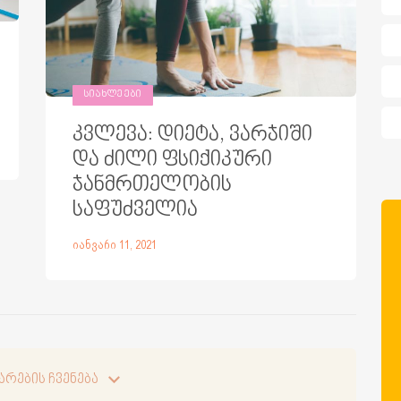
ᲡᲘᲐᲮᲚᲔᲔᲑᲘ
კვლევა: დიეტა, ვარჯიში
და ძილი ფსიქიკური
ჯანმრთელობის
საფუძველია
იანვარი 11, 2021
არების ჩვენება