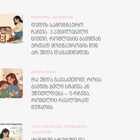
ᲛᲨᲝᲑᲚᲝᲑᲐ,
ᲡᲘᲐᲮᲚᲔᲔᲑᲘ
დედის სამოგზაურო
ჩანთა: 3 აუცილებელი
ნივთი, რომლებიც ბავშთან
ერთად მოგზაურობის წინ
არ უნდა დაგავიწყდეს
ᲔᲥᲘᲛᲘᲡ ᲠᲩᲔᲕᲐ
რა უნდა გავაკეთოთ, როცა
ბავშვს ყელი სტკივა ან
უწითლდება – 5 რჩევა,
რომელიც რეალურად
მუშაობს
UNCATEGORIZED,
ᲛᲨᲝᲑᲘᲐᲠᲝᲑᲐ,
ᲡᲘᲐᲮᲚᲔᲔᲑᲘ