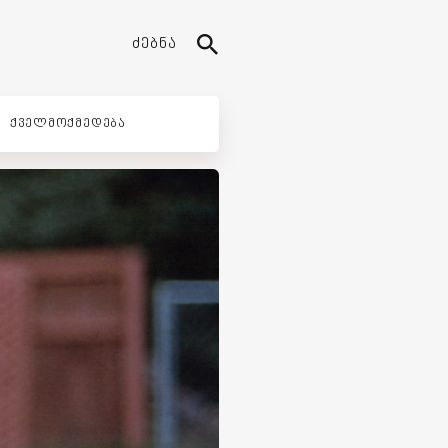
ᲫᲔᲑᲜᲐ
ᲥᲕᲔᲚᲛᲝᲥᲛᲔᲓᲔᲑᲐ