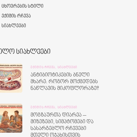
ცხოვრების სტილი
ექიმის რჩევა
სიახლეები
ოლო სიახლეები
ᲔᲥᲘᲛᲘᲡ ᲠᲩᲔᲕᲐ,
ᲡᲘᲐᲮᲚᲔᲔᲑᲘ
ანტიბიოტიკების ბნელი
მხარე: როგორ მოქმედებს
ნაწლავის მიკოფლორაზე?
ᲔᲥᲘᲛᲘᲡ ᲠᲩᲔᲕᲐ,
ᲡᲘᲐᲮᲚᲔᲔᲑᲘ
მოგზაურთა დიარეა –
მიზეზები, სიმპტომები და
სასარგებლო რჩევები
მთელი ოჯახისთვის