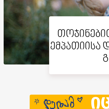
თოჯინებით
ემპათიისა 
გ