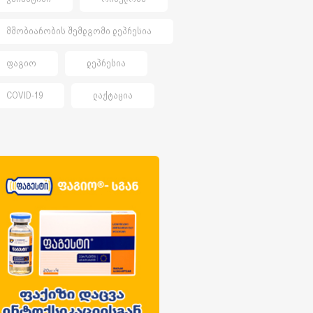
ᲛᲨᲝᲑᲘᲐᲠᲝᲑᲘᲡ ᲨᲔᲛᲓᲒᲝᲛᲘ ᲓᲔᲞᲠᲔᲡᲘᲐ
ᲤᲐᲒᲘᲝ
ᲓᲔᲞᲠᲔᲡᲘᲐ
COVID-19
ᲚᲐᲥᲢᲐᲪᲘᲐ