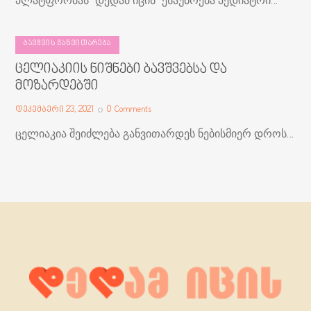
პლატფორმას "დედამ იცის" ესაუბრება პედიატრი…
ᲑᲐᲕᲨᲕᲘᲡ ᲒᲐᲜᲕᲘᲗᲐᲠᲔᲑᲐ
ცელიაკიის ნიშნები ბავშვებსა და
მოზარდებში
დეკემბერი 23, 2021
0
Comments
ცელიაკია შეიძლება განვითარდეს ნებისმიერ დროს…