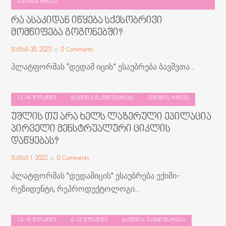
ᲔᲥᲘᲛᲘᲡ ᲠᲩᲔᲕᲐ
რა ასაკიდან იწყება სქესობრივი
მომწიფება გოგონებში?
მაისი 30, 2023
0
Comments
პლატფორმას “დედამ იცის” ესაუბრება ბავშვთა…
12-16 ᲬᲚᲐᲛᲓᲔ
ᲑᲐᲕᲨᲕᲘᲡ ᲒᲐᲜᲕᲘᲗᲐᲠᲔᲑᲐ
ᲔᲥᲘᲛᲘᲡ ᲠᲩᲔᲕᲐ
უშლის თუ არა ხელს ლაზერული ეპილაცია
პირველი მენსტრუალური ციკლის
დაწყებას?
მაისი 1, 2023
0
Comments
პლატფორმას "დედამიცის" ესაუბრება ექიმი-
რეზიდენტი, რეპროდუქტოლოგი…
12-16 ᲬᲚᲐᲛᲓᲔ
6-12 ᲬᲚᲐᲛᲓᲔ
ᲑᲐᲕᲨᲕᲘᲡ ᲒᲐᲜᲕᲘᲗᲐᲠᲔᲑᲐ