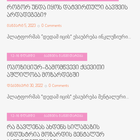
როგორ უნდა იყოს დატვირთული ბავშვის
არდადეგები?
იანვარი 5, 2023
0
Comments
პლატფორმას “დედამ იცის” ესაუბრება ინკლუზიური…
12-16 ᲬᲚᲐᲛᲓᲔ
ᲑᲐᲕᲨᲕᲘᲡ ᲒᲐᲜᲕᲘᲗᲐᲠᲔᲑᲐ
ოპოზიციურ-გამომწვევი ქცევითი
აშლილობა მოზარდებში
დეკემბერი 30, 2022
0
Comments
პლატფორმას "დედამ იცის" ესაუბრება მენტალური…
12-16 ᲬᲚᲐᲛᲓᲔ
ᲑᲐᲕᲨᲕᲘᲡ ᲒᲐᲜᲕᲘᲗᲐᲠᲔᲑᲐ
რა გავლენას ახდენს სილამაზის
ინდუსტრია მოზარდის მენტალურ