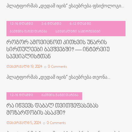
პლატფორმას „დედამ იცის“ ესაუბრება ფსიქოლოგი…
12-16 ᲬᲚᲐᲛᲓᲔ
3-6 ᲬᲚᲐᲛᲓᲔ
6-12 ᲬᲚᲐᲛᲓᲔ
ᲑᲐᲕᲨᲕᲘᲡ ᲒᲐᲜᲕᲘᲗᲐᲠᲔᲑᲐ
ᲡᲞᲔᲪᲘᲐᲚᲣᲠᲘ ᲡᲐᲭᲘᲠᲝᲔᲑᲔᲑᲘ
როგორ ამოვიცნოთ კითხვის უნარის
სირთულეები ბავშვებში? — ინტერვიუ
სპეციალისტთან
თებერვალი 19, 2024
0
Comments
პლატფორმას „დედამ იცის“ ესაუბრება თეონა…
12-16 ᲬᲚᲐᲛᲓᲔ
ᲑᲐᲕᲨᲕᲘᲡ ᲒᲐᲜᲕᲘᲗᲐᲠᲔᲑᲐ
რა იწვევს დაბალ თვითშეფასებას
მოზარდობის ასაკში?
თებერვალი 5, 2024
0
Comments