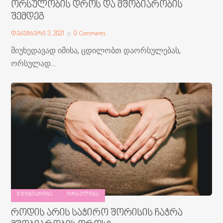
ორსულობის დროს და მშობიარობის
შემდეგ
დეკემბერი 3, 2021
0
Comments
მიუხედავად იმისა, ცდილობთ დაორსულებას,
ორსულად…
ᲛᲨᲝᲑᲘᲐᲠᲝᲑᲐ
ᲝᲠᲡᲣᲚᲝᲑᲐ
როდის არის საჭირო შორისის ჩაჭრა