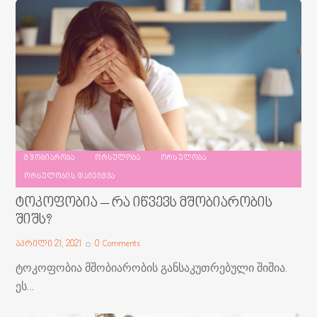
ᲛᲨᲝᲑᲘᲐᲠᲝᲑᲐ
ᲝᲠᲡᲣᲚᲝᲑᲐ
ᲝᲠᲡᲣᲚᲝᲑᲐ
ᲝᲠᲡᲣᲚᲝᲑᲘᲡ ᲓᲐᲒᲔᲒᲛᲕᲐ
ტოკოფობია – რა იწვევს მშობიარობის
შიშს?
აპრილი 21, 2021
0
Comments
ტოკოფობია მშობიარობის განსაკუთრებული შიშია.
ეს…