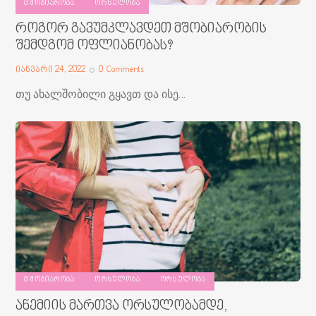
ᲛᲨᲝᲑᲘᲐᲠᲝᲑᲐ
ᲝᲠᲡᲣᲚᲝᲑᲐ
როგორ გავუმკლავდეთ მშობიარობის
შემდგომ ოფლიანობას?
იანვარი 24, 2022
0
Comments
თუ ახალშობილი გყავთ და ისე…
ᲛᲨᲝᲑᲘᲐᲠᲝᲑᲐ
ᲝᲠᲡᲣᲚᲝᲑᲐ
ᲝᲠᲡᲣᲚᲝᲑᲐ
ანემიის მართვა ორსულობამდე,