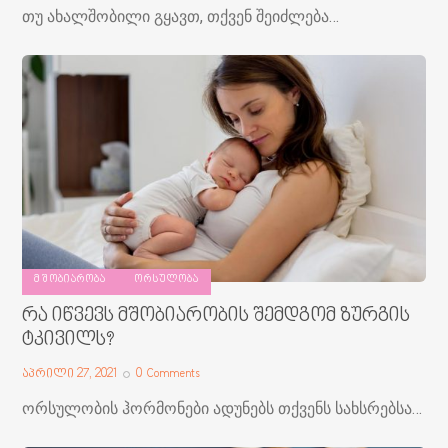
თუ ახალშობილი გყავთ, თქვენ შეიძლება…
ᲛᲨᲝᲑᲘᲐᲠᲝᲑᲐ
ᲝᲠᲡᲣᲚᲝᲑᲐ
რა იწვევს მშობიარობის შემდგომ ზურგის
ტკივილს?
აპრილი 27, 2021
0
Comments
ორსულობის ჰორმონები ადუნებს თქვენს სახსრებსა…