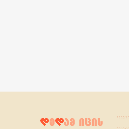
ჩვენ შ
მასალ