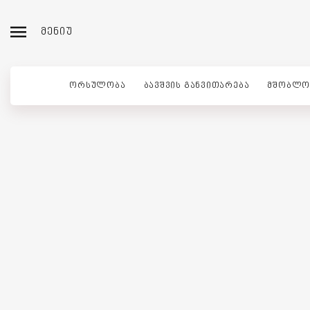
ᲛᲔᲜᲘᲣ
ᲝᲠᲡᲣᲚᲝᲑᲐ
ᲑᲐᲕᲨᲕᲘᲡ ᲒᲐᲜᲕᲘᲗᲐᲠᲔᲑᲐ
ᲛᲨᲝᲑᲚᲝ