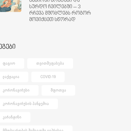
ცხვირში ხრუტუნი და
სურდო ჩვილებში – 3
რჩევა მშობლებს როგორ
მოვიქცეთ სწორად
ეგები
ᲤᲐᲒᲘᲝ
ᲗᲕᲘᲗᲨᲔᲤᲐᲡᲔᲑᲐ
ᲚᲐᲥᲢᲐᲪᲘᲐ
COVID-19
ᲙᲝᲠᲝᲜᲐᲕᲘᲠᲣᲡᲘ
ᲨᲤᲝᲗᲕᲐ
ᲙᲝᲠᲝᲜᲐᲕᲘᲠᲣᲡᲘᲡ ᲞᲐᲜᲓᲔᲛᲘᲐ
ᲙᲐᲠᲐᲜᲢᲘᲜᲘ
ᲛᲨᲝᲑᲘᲐᲠᲝᲑᲘᲡ ᲨᲔᲛᲓᲒᲝᲛᲘ ᲓᲔᲞᲠᲔᲡᲘᲐ