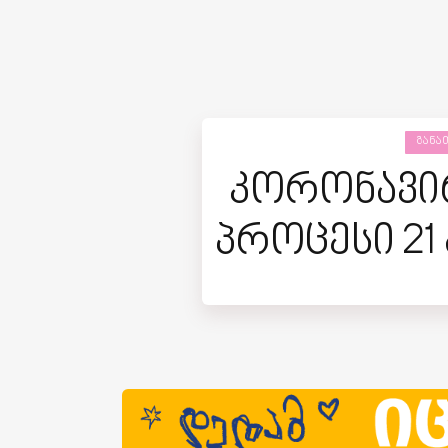
ᲒᲐᲜᲐ
კორონავირ
პროცესი 2