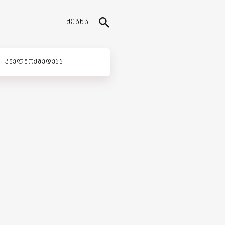
ᲫᲔᲑᲜᲐ
ᲥᲕᲔᲚᲛᲝᲥᲛᲔᲓᲔᲑᲐ