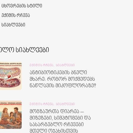
ცხოვრების სტილი
ექიმის რჩევა
სიახლეები
ოლო სიახლეები
ᲔᲥᲘᲛᲘᲡ ᲠᲩᲔᲕᲐ,
ᲡᲘᲐᲮᲚᲔᲔᲑᲘ
ანტიბიოტიკების ბნელი
მხარე: როგორ მოქმედებს
ნაწლავის მიკოფლორაზე?
ᲔᲥᲘᲛᲘᲡ ᲠᲩᲔᲕᲐ,
ᲡᲘᲐᲮᲚᲔᲔᲑᲘ
მოგზაურთა დიარეა –
მიზეზები, სიმპტომები და
სასარგებლო რჩევები
მთელი ოჯახისთვის