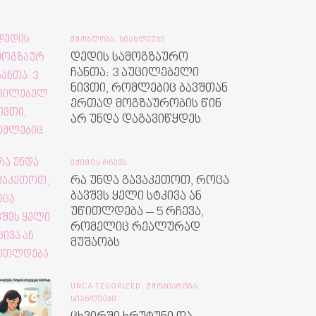
ᲛᲨᲝᲑᲚᲝᲑᲐ,
ᲡᲘᲐᲮᲚᲔᲔᲑᲘ
დედის სამოგზაურო
ჩანთა: 3 აუცილებელი
ნივთი, რომლებიც ბავშთან
ერთად მოგზაურობის წინ
არ უნდა დაგავიწყდეს
ᲔᲥᲘᲛᲘᲡ ᲠᲩᲔᲕᲐ
რა უნდა გავაკეთოთ, როცა
ბავშვს ყელი სტკივა ან
უწითლდება – 5 რჩევა,
რომელიც რეალურად
მუშაობს
UNCATEGORIZED,
ᲛᲨᲝᲑᲘᲐᲠᲝᲑᲐ,
ᲡᲘᲐᲮᲚᲔᲔᲑᲘ