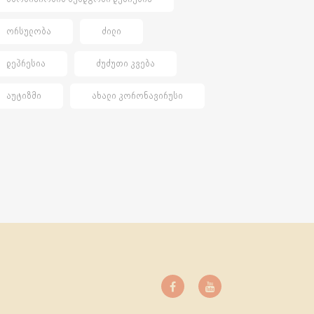
ᲝᲠᲡᲣᲚᲝᲑᲐ
ᲫᲘᲚᲘ
ᲓᲔᲞᲠᲔᲡᲘᲐ
ᲫᲣᲫᲣᲗᲘ ᲙᲕᲔᲑᲐ
ᲐᲣᲢᲘᲖᲛᲘ
ᲐᲮᲐᲚᲘ ᲙᲝᲠᲝᲜᲐᲕᲘᲠᲣᲡᲘ