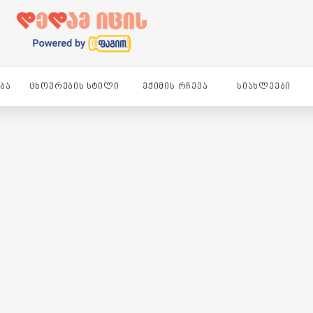
ᲑᲐ
ᲪᲮᲝᲕᲠᲔᲑᲘᲡ ᲡᲢᲘᲚᲘ
ᲔᲥᲘᲛᲘᲡ ᲠᲩᲔᲕᲐ
ᲡᲘᲐᲮᲚᲔᲔᲑᲘ