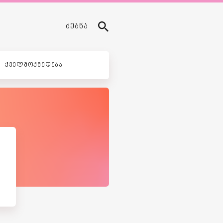
ᲫᲔᲑᲜᲐ
ᲥᲕᲔᲚᲛᲝᲥᲛᲔᲓᲔᲑᲐ