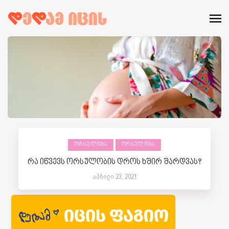
ᲝᲠᲡᲣᲚᲝᲑᲐ
ᲝᲠᲡᲣᲚᲝᲑᲐ
რა იწვევს ორსულობის დროს ხშირ შარდვას?
აპრილი 23, 2021