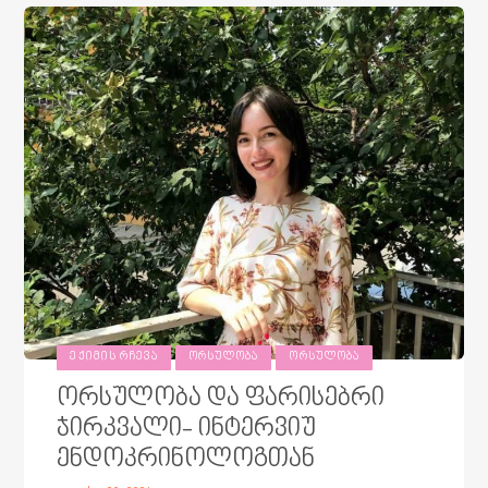
ᲔᲥᲘᲛᲘᲡ ᲠᲩᲔᲕᲐ
ᲝᲠᲡᲣᲚᲝᲑᲐ
ᲝᲠᲡᲣᲚᲝᲑᲐ
ორსულობა და ფარისებრი
ჯირკვალი- ინტერვიუ
ენდოკრინოლოგთან