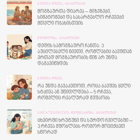
ᲔᲥᲘᲛᲘᲡ ᲠᲩᲔᲕᲐ,
ᲡᲘᲐᲮᲚᲔᲔᲑᲘ
მოგზაურთა დიარეა – მიზეზები,
სიმპტომები და სასარგებლო რჩევები
მთელი ოჯახისთვის
ᲛᲨᲝᲑᲚᲝᲑᲐ,
ᲡᲘᲐᲮᲚᲔᲔᲑᲘ
დედის სამოგზაურო ჩანთა: 3
აუცილებელი ნივთი, რომლებიც ბავშთან
ერთად მოგზაურობის წინ არ უნდა
დაგავიწყდეს
ᲔᲥᲘᲛᲘᲡ ᲠᲩᲔᲕᲐ
რა უნდა გავაკეთოთ, როცა ბავშვს ყელი
სტკივა ან უწითლდება – 5 რჩევა,
რომელიც რეალურად მუშაობს
UNCATEGORIZED,
ᲛᲨᲝᲑᲘᲐᲠᲝᲑᲐ,
ᲡᲘᲐᲮᲚᲔᲔᲑᲘ
ცხვირში ხრუტუნი და სურდო ჩვილებში –
3 რჩევა მშობლებს როგორ მოვიქცეთ
სწორად