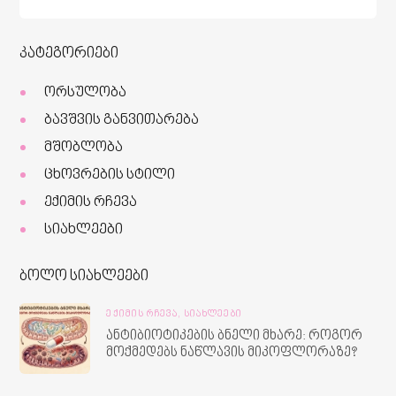
კატეგორიები
ორსულობა
ბავშვის განვითარება
მშობლობა
ცხოვრების სტილი
ექიმის რჩევა
სიახლეები
ბოლო სიახლეები
ᲔᲥᲘᲛᲘᲡ ᲠᲩᲔᲕᲐ,
ᲡᲘᲐᲮᲚᲔᲔᲑᲘ
ანტიბიოტიკების ბნელი მხარე: როგორ
მოქმედებს ნაწლავის მიკოფლორაზე?