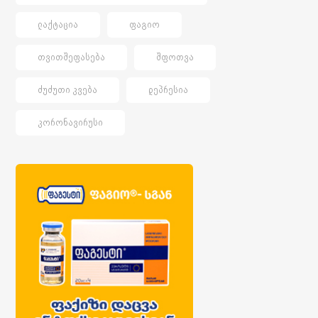
ᲚᲐᲥᲢᲐᲪᲘᲐ
ᲤᲐᲒᲘᲝ
ᲗᲕᲘᲗᲨᲔᲤᲐᲡᲔᲑᲐ
ᲨᲤᲝᲗᲕᲐ
ᲫᲣᲫᲣᲗᲘ ᲙᲕᲔᲑᲐ
ᲓᲔᲞᲠᲔᲡᲘᲐ
ᲙᲝᲠᲝᲜᲐᲕᲘᲠᲣᲡᲘ