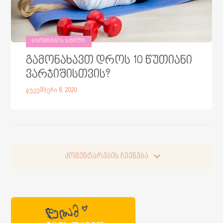
ᲪᲮᲝᲕᲠᲔᲑᲘᲡ ᲡᲢᲘᲚᲘ
გამონახავთ დროს 10 წუთიანი
ვარჯიშისთვის?
დეკემბერი 8, 2020
კომენტარების ჩვენება
კომენტარების ჩვენება