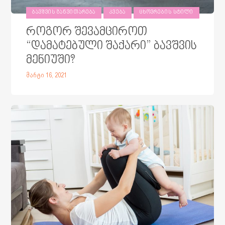
ᲑᲐᲕᲨᲕᲘᲡ ᲒᲐᲜᲕᲘᲗᲐᲠᲔᲑᲐ
ᲙᲕᲔᲑᲐ
ᲪᲮᲝᲕᲠᲔᲑᲘᲡ ᲡᲢᲘᲚᲘ
როგორ შევამციროთ
“დამატებული შაქარი” ბავშვის
მენიუში?
მარტი 16, 2021