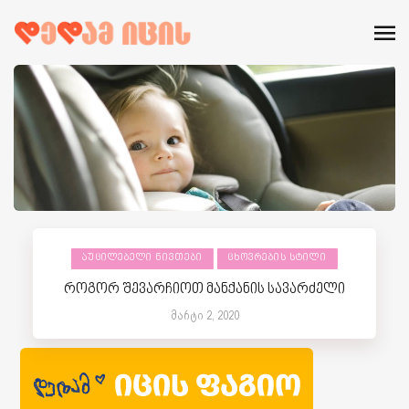
ᲐᲣᲪᲘᲚᲔᲑᲔᲚᲘ ᲜᲘᲕᲗᲔᲑᲘ
ᲪᲮᲝᲕᲠᲔᲑᲘᲡ ᲡᲢᲘᲚᲘ
როგორ შევარჩიოთ მანქანის სავარძელი
მარტი 2, 2020