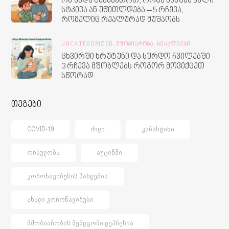
რა უნდა გავაკეთოთ, როცა ბავშვს ყელი
სტკივა ან უწითლდება – 5 რჩევა,
რომელიც რეალურად მუშაობს
UNCATEGORIZED,
ᲛᲨᲝᲑᲘᲐᲠᲝᲑᲐ,
ᲡᲘᲐᲮᲚᲔᲔᲑᲘ
ცხვირში ხრუტუნი და სურდო ჩვილებში –
3 რჩევა მშობლებს როგორ მოვიქცეთ
სწორად
თეგები
COVID-19
ᲫᲘᲚᲘ
ᲙᲐᲠᲐᲜᲢᲘᲜᲘ
ᲝᲠᲡᲣᲚᲝᲑᲐ
ᲐᲣᲢᲘᲖᲛᲘ
ᲙᲝᲠᲝᲜᲐᲕᲘᲠᲣᲡᲘᲡ ᲞᲐᲜᲓᲔᲛᲘᲐ
ᲐᲮᲐᲚᲘ ᲙᲝᲠᲝᲜᲐᲕᲘᲠᲣᲡᲘ
ᲛᲨᲝᲑᲘᲐᲠᲝᲑᲘᲡ ᲨᲔᲛᲓᲒᲝᲛᲘ ᲓᲔᲞᲠᲔᲡᲘᲐ