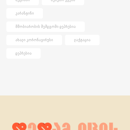
ᲙᲐᲠᲐᲜᲢᲘᲜᲘ
ᲛᲨᲝᲑᲘᲐᲠᲝᲑᲘᲡ ᲨᲔᲛᲓᲒᲝᲛᲘ ᲓᲔᲞᲠᲔᲡᲘᲐ
ᲐᲮᲐᲚᲘ ᲙᲝᲠᲝᲜᲐᲕᲘᲠᲣᲡᲘ
ᲚᲐᲥᲢᲐᲪᲘᲐ
ᲓᲔᲞᲠᲔᲡᲘᲐ