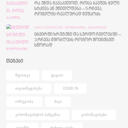
რა უნდა გავაკეთოთ, როცა ბავშვს ყელი
სტკივა ან უწითლდება – 5 რჩევა,
რომელიც რეალურად მუშაობს
UNCATEGORIZED,
ᲛᲨᲝᲑᲘᲐᲠᲝᲑᲐ,
ᲡᲘᲐᲮᲚᲔᲔᲑᲘ
ცხვირში ხრუტუნი და სურდო ჩვილებში –
3 რჩევა მშობლებს როგორ მოვიქცეთ
სწორად
თეგები
ᲨᲤᲝᲗᲕᲐ
ᲤᲐᲒᲘᲝ
ᲗᲕᲘᲗᲨᲔᲤᲐᲡᲔᲑᲐ
COVID-19
ᲝᲠᲡᲣᲚᲝᲑᲐ
ᲫᲘᲚᲘ
ᲙᲝᲠᲝᲜᲐᲕᲘᲠᲣᲡᲘᲡ ᲞᲐᲜᲓᲔᲛᲘᲐ
ᲙᲝᲠᲝᲜᲐᲕᲘᲠᲣᲡᲘ
ᲐᲣᲢᲘᲖᲛᲘ
ᲫᲣᲫᲣᲗᲘ ᲙᲕᲔᲑᲐ