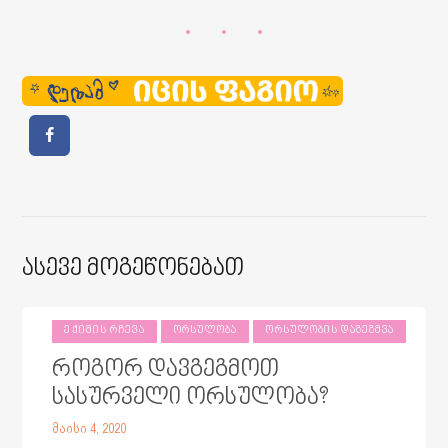
Ასევე Მოგეწონებათ
ᲔᲥᲘᲛᲘᲡ ᲠᲩᲔᲕᲐ
ᲝᲠᲡᲣᲚᲝᲑᲐ
ᲝᲠᲡᲣᲚᲝᲑᲘᲡ ᲓᲐᲒᲔᲒᲛᲕᲐ
როგორ დავგეგმოთ
სასურველი ორსულობა?
მაისი 4, 2020