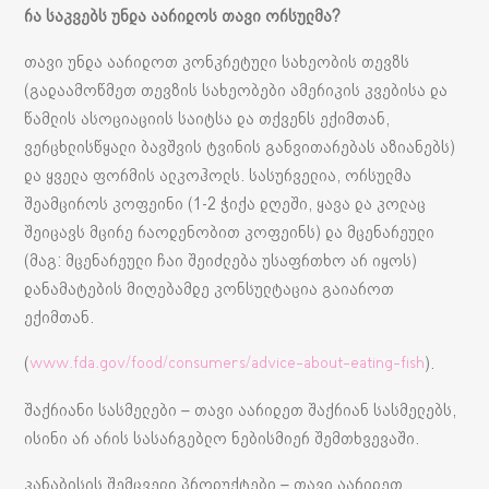
რა
საკვებს
უნდა
აარიდოს
თავი
ორსულმა
?
თავი უნდა აარიდოთ კონკრეტული სახეობის თევზს
(გადაამოწმეთ თევზის სახეობები ამერიკის კვებისა და
წამლის ასოციაციის საიტსა და თქვენს ექიმთან,
ვერცხლისწყალი ბავშვის ტვინის განვითარებას აზიანებს)
და ყველა ფორმის ალკოჰოლს. სასურველია, ორსულმა
შეამციროს კოფეინი (1-2 ჭიქა დღეში, ყავა და კოლაც
შეიცავს მცირე რაოდენობით კოფეინს) და მცენარეული
(მაგ: მცენარეული ჩაი შეიძლება უსაფრთხო არ იყოს)
დანამატების მიღებამდე კონსულტაცია გაიაროთ
ექიმთან.
(
).
www.fda.gov/food/consumers/advice-about-eating-fish
შაქრიანი სასმელები – თავი აარიდეთ შაქრიან სასმელებს,
ისინი არ არის სასარგებლო ნებისმიერ შემთხვევაში.
კანაბისის შემცველი პროდუქტები – თავი აარიდეთ