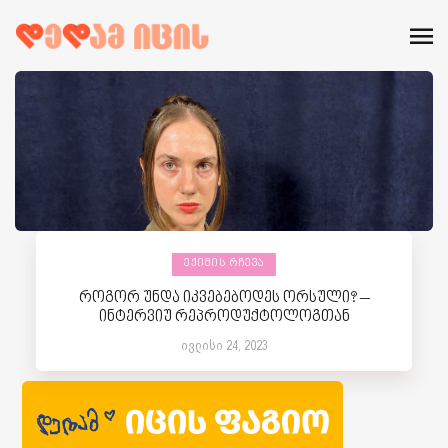
ᲔᲥᲘᲛᲘᲡ ᲠᲩᲔᲕᲐ
როგორ უნდა იკვებებოდეს ორსული? –
ინტერვიუ რეპროდუქტოლოგთან
ივლისი 24, 2023