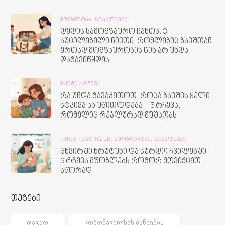
ᲛᲨᲝᲑᲚᲝᲑᲐ,
ᲡᲘᲐᲮᲚᲔᲔᲑᲘ
დედის სამოგზაურო ჩანთა: 3
აუცილებელი ნივთი, რომლებიც ბავშთან
ერთად მოგზაურობის წინ არ უნდა
დაგავიწყდეს
ᲔᲥᲘᲛᲘᲡ ᲠᲩᲔᲕᲐ
რა უნდა გავაკეთოთ, როცა ბავშვს ყელი
სტკივა ან უწითლდება – 5 რჩევა,
რომელიც რეალურად მუშაობს
UNCATEGORIZED,
ᲛᲨᲝᲑᲘᲐᲠᲝᲑᲐ,
ᲡᲘᲐᲮᲚᲔᲔᲑᲘ
ცხვირში ხრუტუნი და სურდო ჩვილებში –
3 რჩევა მშობლებს როგორ მოვიქცეთ
სწორად
თეგები
ᲤᲐᲒᲘᲝ
ᲙᲝᲠᲝᲜᲐᲕᲘᲠᲣᲡᲘᲡ ᲞᲐᲜᲓᲔᲛᲘᲐ