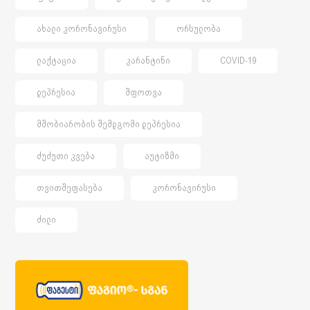
ᲐᲮᲐᲚᲘ ᲙᲝᲠᲝᲜᲐᲕᲘᲠᲣᲡᲘ
ᲝᲠᲡᲣᲚᲝᲑᲐ
ᲚᲐᲥᲢᲐᲪᲘᲐ
ᲙᲐᲠᲐᲜᲢᲘᲜᲘ
COVID-19
ᲓᲔᲞᲠᲔᲡᲘᲐ
ᲨᲤᲝᲗᲕᲐ
ᲛᲨᲝᲑᲘᲐᲠᲝᲑᲘᲡ ᲨᲔᲛᲓᲒᲝᲛᲘ ᲓᲔᲞᲠᲔᲡᲘᲐ
ᲫᲣᲫᲣᲗᲘ ᲙᲕᲔᲑᲐ
ᲐᲣᲢᲘᲖᲛᲘ
ᲗᲕᲘᲗᲨᲔᲤᲐᲡᲔᲑᲐ
ᲙᲝᲠᲝᲜᲐᲕᲘᲠᲣᲡᲘ
ᲫᲘᲚᲘ