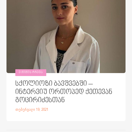
ᲔᲥᲘᲛᲘᲡ ᲠᲩᲔᲕᲐ
სქოლიოზი ბავშვებში –
ინტერვიუ ორთოპედ ქეთევან
გოცირიძესთან
თებერვალი 19, 2021