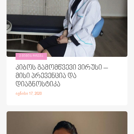
ᲔᲥᲘᲛᲘᲡ ᲠᲩᲔᲕᲐ
კიბოს გამომწვევი ვირუსი –
მისი პრევენცია და
დიაგნოსტიკა
ივნისი 17, 2020