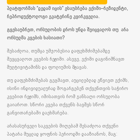
პლატფორმას
“
დედამ იცის
”
ესაუბრება
ექიმი
–
რეზიდენტი
,
რეპროდუქტოლოგი
ეკატერინე
კვირკველია
.
გვესაუბრეთ
,
ორსულობის
დროს
უნდა
შეიცვალოს
თუ
არა
ორსულმა
კვების
ხასიათი
?
შესაძლოა, თუმცა უმჯობესია დაფეხმძიმებამდე
შევცვალოთ კვების რეჟიმი. ასევე, ექიმი დაგინიშნავთ
მულტივიტამინს და ფოლიუმის მჟავას.
თუ დაფეხმძიმებას გეგმავთ, აუცილებლად ეწვიეთ ექიმს,
ისინი ინდივიდუალურად მოგარგებენ თქვენთვის საჭირო
კვებით რეჟიმს, იმისათვის რომ ჯანსაღი ორსულობა
გაიაროთ. სწორი კვება თქვენს ბავშვს სწორ
განვითარებაში დაეხმარება.
არასასურველი საკვების მიღებამ შესაძლოა თქვენი
პატარა მუცლად ყოფნის პერიოდში დააზიანოს, მაგ: