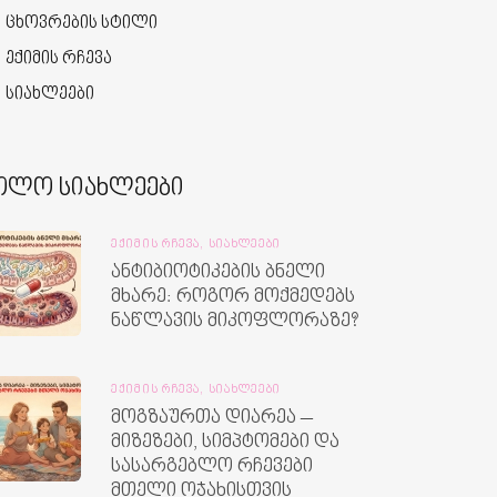
ცხოვრების სტილი
ექიმის რჩევა
სიახლეები
ოლო სიახლეები
ᲔᲥᲘᲛᲘᲡ ᲠᲩᲔᲕᲐ,
ᲡᲘᲐᲮᲚᲔᲔᲑᲘ
ანტიბიოტიკების ბნელი
მხარე: როგორ მოქმედებს
ნაწლავის მიკოფლორაზე?
ᲔᲥᲘᲛᲘᲡ ᲠᲩᲔᲕᲐ,
ᲡᲘᲐᲮᲚᲔᲔᲑᲘ
მოგზაურთა დიარეა –
მიზეზები, სიმპტომები და
სასარგებლო რჩევები
მთელი ოჯახისთვის