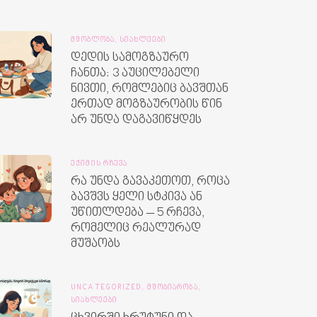
ᲛᲨᲝᲑᲚᲝᲑᲐ,
ᲡᲘᲐᲮᲚᲔᲔᲑᲘ
დედის სამოგზაურო
ჩანთა: 3 აუცილებელი
ნივთი, რომლებიც ბავშთან
ერთად მოგზაურობის წინ
არ უნდა დაგავიწყდეს
ᲔᲥᲘᲛᲘᲡ ᲠᲩᲔᲕᲐ
რა უნდა გავაკეთოთ, როცა
ბავშვს ყელი სტკივა ან
უწითლდება – 5 რჩევა,
რომელიც რეალურად
მუშაობს
UNCATEGORIZED,
ᲛᲨᲝᲑᲘᲐᲠᲝᲑᲐ,
ᲡᲘᲐᲮᲚᲔᲔᲑᲘ