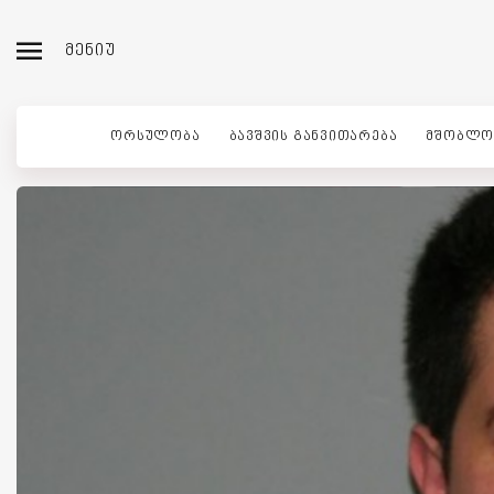
ᲛᲔᲜᲘᲣ
ᲝᲠᲡᲣᲚᲝᲑᲐ
ᲑᲐᲕᲨᲕᲘᲡ ᲒᲐᲜᲕᲘᲗᲐᲠᲔᲑᲐ
ᲛᲨᲝᲑᲚᲝ