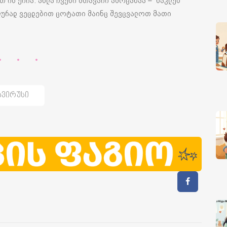
 ის ქირა. ახლა ჩვენი მთავარი ამოცანაა – ნაკლებ
ალურად ვეცდებით ცოტათი მაინც შევცვალოთ მათი
ვირუსი