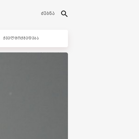
ᲫᲔᲑᲜᲐ
ᲥᲕᲔᲚᲛᲝᲥᲛᲔᲓᲔᲑᲐ