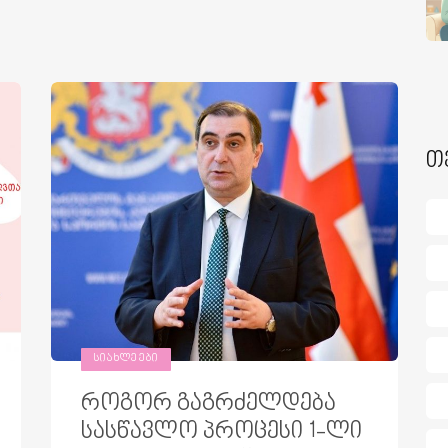
თ
ᲡᲘᲐᲮᲚᲔᲔᲑᲘ
როგორ გაგრძელდება
სასწავლო პროცესი 1-ლი