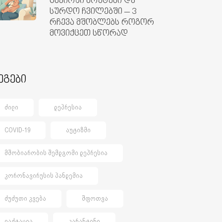
ცხვირში ხრუტუნი და
სურდო ჩვილებში – 3
რჩევა მშობლებს როგორ
მოვიქცეთ სწორად
ეგები
ᲫᲘᲚᲘ
ᲓᲔᲞᲠᲔᲡᲘᲐ
COVID-19
ᲐᲣᲢᲘᲖᲛᲘ
ᲛᲨᲝᲑᲘᲐᲠᲝᲑᲘᲡ ᲨᲔᲛᲓᲒᲝᲛᲘ ᲓᲔᲞᲠᲔᲡᲘᲐ
ᲙᲝᲠᲝᲜᲐᲕᲘᲠᲣᲡᲘᲡ ᲞᲐᲜᲓᲔᲛᲘᲐ
ᲫᲣᲫᲣᲗᲘ ᲙᲕᲔᲑᲐ
ᲨᲤᲝᲗᲕᲐ
ᲚᲐᲥᲢᲐᲪᲘᲐ
ᲙᲐᲠᲐᲜᲢᲘᲜᲘ