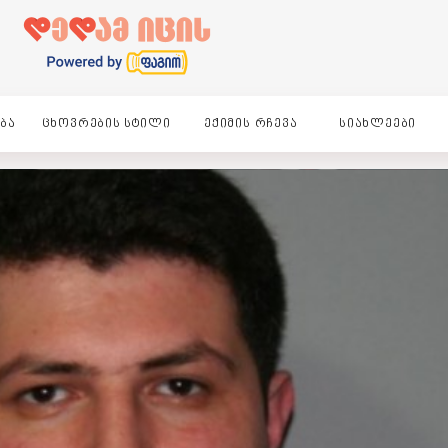
ᲑᲐ
ᲪᲮᲝᲕᲠᲔᲑᲘᲡ ᲡᲢᲘᲚᲘ
ᲔᲥᲘᲛᲘᲡ ᲠᲩᲔᲕᲐ
ᲡᲘᲐᲮᲚᲔᲔᲑᲘ