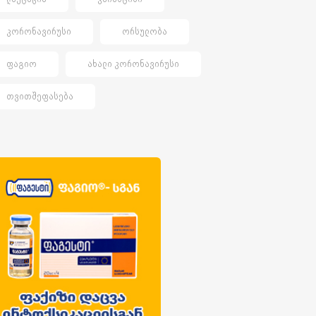
ᲙᲝᲠᲝᲜᲐᲕᲘᲠᲣᲡᲘ
ᲝᲠᲡᲣᲚᲝᲑᲐ
ᲤᲐᲒᲘᲝ
ᲐᲮᲐᲚᲘ ᲙᲝᲠᲝᲜᲐᲕᲘᲠᲣᲡᲘ
ᲗᲕᲘᲗᲨᲔᲤᲐᲡᲔᲑᲐ