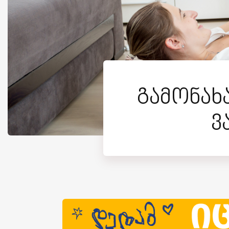
გამონახ
ვ