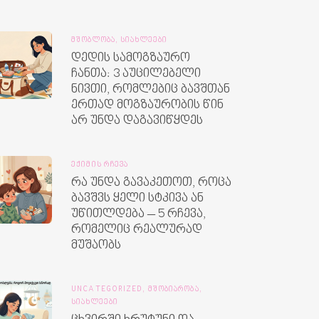
ᲛᲨᲝᲑᲚᲝᲑᲐ,
ᲡᲘᲐᲮᲚᲔᲔᲑᲘ
დედის სამოგზაურო
ჩანთა: 3 აუცილებელი
ნივთი, რომლებიც ბავშთან
ერთად მოგზაურობის წინ
არ უნდა დაგავიწყდეს
ᲔᲥᲘᲛᲘᲡ ᲠᲩᲔᲕᲐ
რა უნდა გავაკეთოთ, როცა
ბავშვს ყელი სტკივა ან
უწითლდება – 5 რჩევა,
რომელიც რეალურად
მუშაობს
UNCATEGORIZED,
ᲛᲨᲝᲑᲘᲐᲠᲝᲑᲐ,
ᲡᲘᲐᲮᲚᲔᲔᲑᲘ