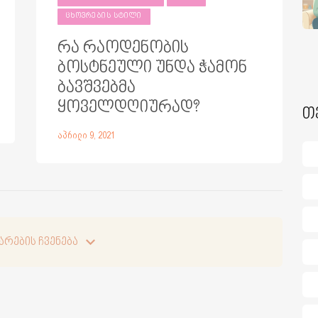
ᲪᲮᲝᲕᲠᲔᲑᲘᲡ ᲡᲢᲘᲚᲘ
რა რაოდენობის
ბოსტნეული უნდა ჭამონ
ბავშვებმა
ყოველდღიურად?
თ
აპრილი 9, 2021
არების ჩვენება
არების ჩვენება