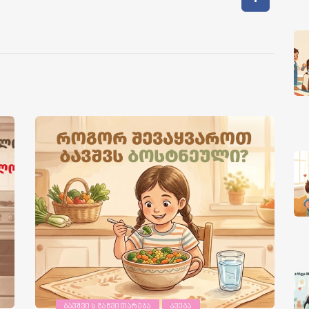
ᲑᲐᲕᲨᲕᲘᲡ ᲒᲐᲜᲕᲘᲗᲐᲠᲔᲑᲐ
ᲙᲕᲔᲑᲐ