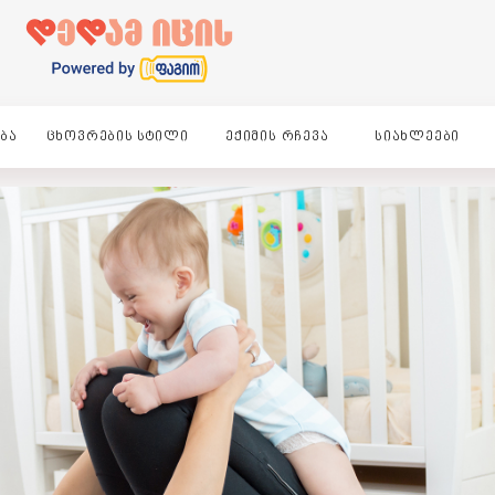
ᲑᲐ
ᲪᲮᲝᲕᲠᲔᲑᲘᲡ ᲡᲢᲘᲚᲘ
ᲔᲥᲘᲛᲘᲡ ᲠᲩᲔᲕᲐ
ᲡᲘᲐᲮᲚᲔᲔᲑᲘ