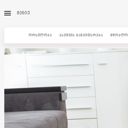
ᲛᲔᲜᲘᲣ
ᲝᲠᲡᲣᲚᲝᲑᲐ
ᲑᲐᲕᲨᲕᲘᲡ ᲒᲐᲜᲕᲘᲗᲐᲠᲔᲑᲐ
ᲛᲨᲝᲑᲚᲝ