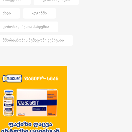
ᲫᲘᲚᲘ
ᲐᲣᲢᲘᲖᲛᲘ
ᲙᲝᲠᲝᲜᲐᲕᲘᲠᲣᲡᲘᲡ ᲞᲐᲜᲓᲔᲛᲘᲐ
ᲛᲨᲝᲑᲘᲐᲠᲝᲑᲘᲡ ᲨᲔᲛᲓᲒᲝᲛᲘ ᲓᲔᲞᲠᲔᲡᲘᲐ