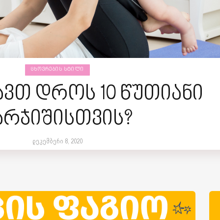
ᲪᲮᲝᲕᲠᲔᲑᲘᲡ ᲡᲢᲘᲚᲘ
ავთ დროს 10 წუთიანი
არჯიშისთვის?
დეკემბერი 8, 2020