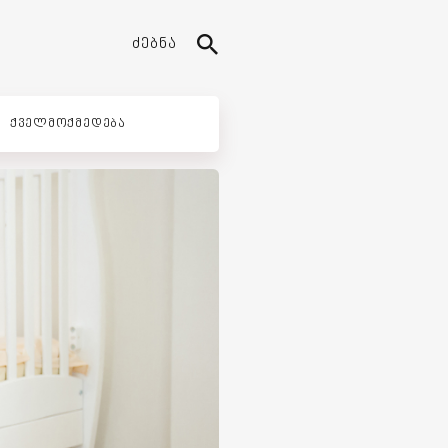
ᲫᲔᲑᲜᲐ
ᲥᲕᲔᲚᲛᲝᲥᲛᲔᲓᲔᲑᲐ