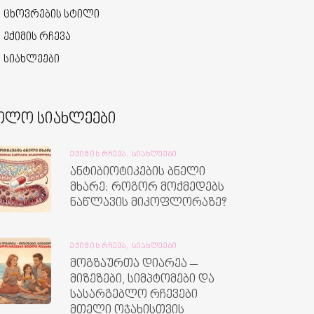
ცხოვრების სტილი
ექიმის რჩევა
სიახლეები
ოლო სიახლეები
ᲔᲥᲘᲛᲘᲡ ᲠᲩᲔᲕᲐ,
ᲡᲘᲐᲮᲚᲔᲔᲑᲘ
ანტიბიოტიკების ბნელი
მხარე: როგორ მოქმედებს
ნაწლავის მიკოფლორაზე?
ᲔᲥᲘᲛᲘᲡ ᲠᲩᲔᲕᲐ,
ᲡᲘᲐᲮᲚᲔᲔᲑᲘ
მოგზაურთა დიარეა –
მიზეზები, სიმპტომები და
სასარგებლო რჩევები
მთელი ოჯახისთვის