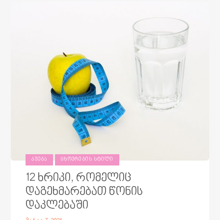
ᲙᲕᲔᲑᲐ
ᲪᲮᲝᲕᲠᲔᲑᲘᲡ ᲡᲢᲘᲚᲘ
12 ხრიკი, რომელიც
დაგეხმარებათ წონის
დაკლებაში