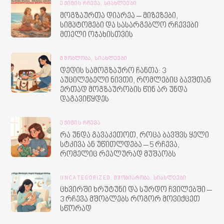
ᲔᲥᲘᲛᲘᲡ ᲠᲩᲔᲕᲐ,
ᲡᲘᲐᲮᲚᲔᲔᲑᲘ
მოგზაურთა დიარეა – მიზეზები,
სიმპტომები და სასარგებლო რჩევები
მთელი ოჯახისთვის
ᲛᲨᲝᲑᲚᲝᲑᲐ,
ᲡᲘᲐᲮᲚᲔᲔᲑᲘ
დედის სამოგზაურო ჩანთა: 3
აუცილებელი ნივთი, რომლებიც ბავშთან
ერთად მოგზაურობის წინ არ უნდა
დაგავიწყდეს
ᲔᲥᲘᲛᲘᲡ ᲠᲩᲔᲕᲐ
რა უნდა გავაკეთოთ, როცა ბავშვს ყელი
სტკივა ან უწითლდება – 5 რჩევა,
რომელიც რეალურად მუშაობს
UNCATEGORIZED,
ᲛᲨᲝᲑᲘᲐᲠᲝᲑᲐ,
ᲡᲘᲐᲮᲚᲔᲔᲑᲘ
ცხვირში ხრუტუნი და სურდო ჩვილებში –
3 რჩევა მშობლებს როგორ მოვიქცეთ
სწორად