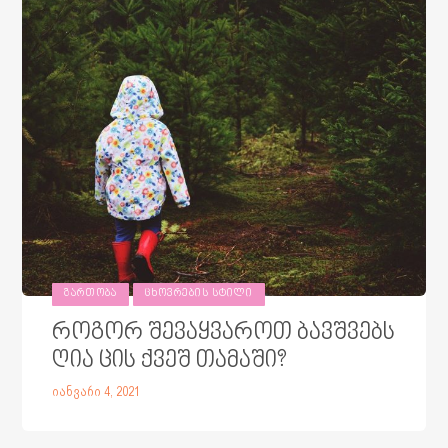
ᲒᲐᲠᲗᲝᲑᲐ
ᲪᲮᲝᲕᲠᲔᲑᲘᲡ ᲡᲢᲘᲚᲘ
როგორ შევაყვაროთ ბავშვებს
ღია ცის ქვეშ თამაში?
იანვარი 4, 2021