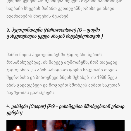
ფილმის ყურებისას შეიძლება თქვენს ოჯახში წარმოიშვას
საუბარი სხვების მიმართ კეთილგანწყობისა და ახალი
ადამიანების მიღების შესახებ.
3. ჰელოუინთაუნი (Halloweentown) (G – ფილმი
განკუთვნილია ყველა ასაკის მაყურებლისთვის )
მარნი მიდის ჰელოუინთაუნში ჯადოქარი ბებიის
მოსანახულებლად. ის მალევე აღმოაჩენს, რომ თავადაც
ჯადოქარია. ეს არის სახალისო ფილმი საკუთარი თავის
შეცნობისა და პიროვნული ზრდის შესახებ. ის 1998 წელს
არის გადაღებული და ზოგიერთ მშობელს ალბათ საკუთარ
ბავშვობას გაახსენებს.
. კასპერი (Casper) (PG – დასაშვებია მშობლებთან ერთად
4
ყურება)