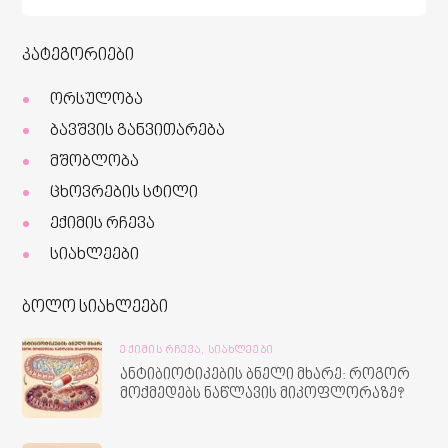
კატეგორიები
ორსულობა
ბავშვის განვითარება
მშობლობა
ცხოვრების სტილი
ექიმის რჩევა
სიახლეები
ბოლო სიახლეები
ᲔᲥᲘᲛᲘᲡ ᲠᲩᲔᲕᲐ,
ᲡᲘᲐᲮᲚᲔᲔᲑᲘ
ანტიბიოტიკების ბნელი მხარე: როგორ
მოქმედებს ნაწლავის მიკოფლორაზე?