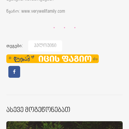
წყარო: www.verywellfamily.com
თეგები:
Ჰელოუინი
Ასევე Მოგეწონებათ