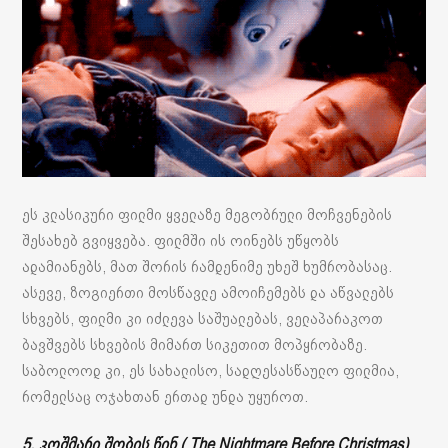
ეს კლასიკური ფილმი ყველაზე მეგობრული მოჩვენების
შესახებ გვიყვება. ფილმში ის ოინებს უწყობს
ადამიანებს, მათ შორის რამდენიმე უხეშ ხუმრობასაც.
ასევე, ზოგიერთი მოსწავლე ამოიჩემებს და აწვალებს
სხვებს, ფილმი კი იძლევა საშუალებას, ველაპარაკოთ
ბავშვებს სხვების მიმართ სიკეთით მოპყრობაზე.
საბოლოოდ კი, ეს სახალისო, სადღესასწაულო ფილმია,
რომელსაც ოჯახთან ერთად უნდა უყუროთ.
5. კოშმარი შობის წინ ( The Nightmare Before Christmas)