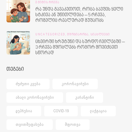
ᲔᲥᲘᲛᲘᲡ ᲠᲩᲔᲕᲐ
რა უნდა გავაკეთოთ, როცა ბავშვს ყელი
სტკივა ან უწითლდება – 5 რჩევა,
რომელიც რეალურად მუშაობს
UNCATEGORIZED,
ᲛᲨᲝᲑᲘᲐᲠᲝᲑᲐ,
ᲡᲘᲐᲮᲚᲔᲔᲑᲘ
ცხვირში ხრუტუნი და სურდო ჩვილებში –
3 რჩევა მშობლებს როგორ მოვიქცეთ
სწორად
თეგები
ᲫᲣᲫᲣᲗᲘ ᲙᲕᲔᲑᲐ
ᲙᲝᲠᲝᲜᲐᲕᲘᲠᲣᲡᲘ
ᲐᲮᲐᲚᲘ ᲙᲝᲠᲝᲜᲐᲕᲘᲠᲣᲡᲘ
ᲙᲐᲠᲐᲜᲢᲘᲜᲘ
ᲓᲔᲞᲠᲔᲡᲘᲐ
COVID-19
ᲚᲐᲥᲢᲐᲪᲘᲐ
ᲗᲕᲘᲗᲨᲔᲤᲐᲡᲔᲑᲐ
ᲨᲤᲝᲗᲕᲐ