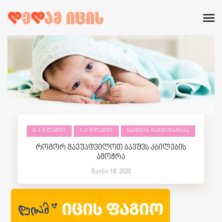
0-1 ᲬᲚᲐᲛᲓᲔ
1-3 ᲬᲚᲐᲛᲓᲔ
ᲑᲐᲕᲨᲕᲘᲡ ᲒᲐᲜᲕᲘᲗᲐᲠᲔᲑᲐ
როგორ გავუადვილოთ ბავშვს კბილების
ამოჭრა
მაისი 18, 2020