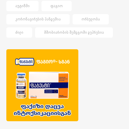
ᲐᲣᲢᲘᲖᲛᲘ
ᲤᲐᲒᲘᲝ
ᲙᲝᲠᲝᲜᲐᲕᲘᲠᲣᲡᲘᲡ ᲞᲐᲜᲓᲔᲛᲘᲐ
ᲝᲠᲡᲣᲚᲝᲑᲐ
ᲫᲘᲚᲘ
ᲛᲨᲝᲑᲘᲐᲠᲝᲑᲘᲡ ᲨᲔᲛᲓᲒᲝᲛᲘ ᲓᲔᲞᲠᲔᲡᲘᲐ