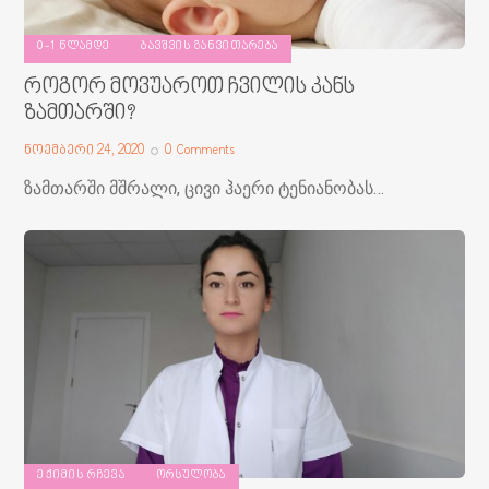
0-1 ᲬᲚᲐᲛᲓᲔ
ᲑᲐᲕᲨᲕᲘᲡ ᲒᲐᲜᲕᲘᲗᲐᲠᲔᲑᲐ
როგორ მოვუაროთ ჩვილის კანს
ზამთარში?
ნოემბერი 24, 2020
0
Comments
ზამთარში მშრალი, ცივი ჰაერი ტენიანობას…
ᲔᲥᲘᲛᲘᲡ ᲠᲩᲔᲕᲐ
ᲝᲠᲡᲣᲚᲝᲑᲐ