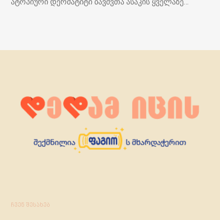
ატოპიური დერმატიტი ბავშვთა ასაკის ყველაზე…
ჩვენ შესახებ