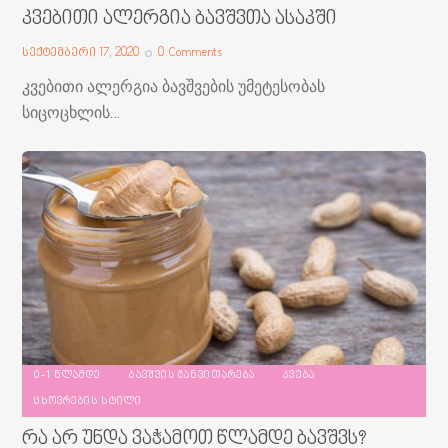
კვებითი ალერგია ბავშვთა ასაკში
სექტემბერი 17, 2020
0
Comments
კვებითი ალერგია ბავშვების უმეტესობას
სიცოცხლის…
0-1 ᲬᲚᲐᲛᲓᲔ
ᲑᲐᲕᲨᲕᲘᲡ ᲒᲐᲜᲕᲘᲗᲐᲠᲔᲑᲐ
ᲙᲕᲔᲑᲐ
ᲪᲮᲝᲕᲠᲔᲑᲘᲡ ᲡᲢᲘᲚᲘ
რა არ უნდა ვაჭამოთ წლამდე ბავშვს?