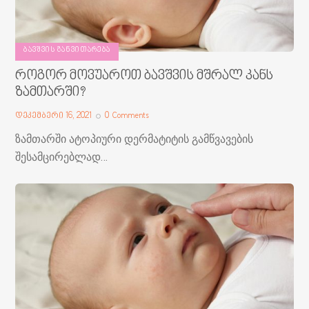
ᲑᲐᲕᲨᲕᲘᲡ ᲒᲐᲜᲕᲘᲗᲐᲠᲔᲑᲐ
როგორ მოვუაროთ ბავშვის მშრალ კანს
ზამთარში?
დეკემბერი 16, 2021
0
Comments
ზამთარში ატოპიური დერმატიტის გამწვავების
შესამცირებლად…