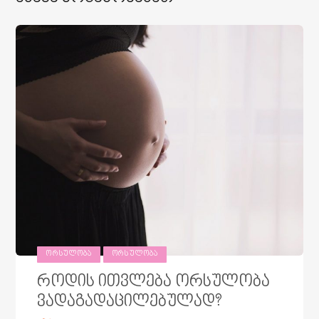
ᲝᲠᲡᲣᲚᲝᲑᲐ
ᲝᲠᲡᲣᲚᲝᲑᲐ
როდის ითვლება ორსულობა
ვადაგადაცილებულად?