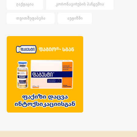
ᲚᲐᲥᲢᲐᲪᲘᲐ
ᲙᲝᲠᲝᲜᲐᲕᲘᲠᲣᲡᲘᲡ ᲞᲐᲜᲓᲔᲛᲘᲐ
ᲗᲕᲘᲗᲨᲔᲤᲐᲡᲔᲑᲐ
ᲐᲣᲢᲘᲖᲛᲘ