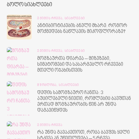
ბოლო სიახლეები
ᲔᲥᲘᲛᲘᲡ ᲠᲩᲔᲕᲐ,
ᲡᲘᲐᲮᲚᲔᲔᲑᲘ
ანტიბიოტიკების ბნელი მხარე: როგორ
მოქმედებს ნაწლავის მიკოფლორაზე?
ᲔᲥᲘᲛᲘᲡ ᲠᲩᲔᲕᲐ,
ᲡᲘᲐᲮᲚᲔᲔᲑᲘ
მოგზაურთა დიარეა – მიზეზები,
სიმპტომები და სასარგებლო რჩევები
მთელი ოჯახისთვის
ᲛᲨᲝᲑᲚᲝᲑᲐ,
ᲡᲘᲐᲮᲚᲔᲔᲑᲘ
დედის სამოგზაურო ჩანთა: 3
აუცილებელი ნივთი, რომლებიც ბავშთან
ერთად მოგზაურობის წინ არ უნდა
დაგავიწყდეს
ᲔᲥᲘᲛᲘᲡ ᲠᲩᲔᲕᲐ
რა უნდა გავაკეთოთ, როცა ბავშვს ყელი
სტკივა ან უწითლდება – 5 რჩევა,