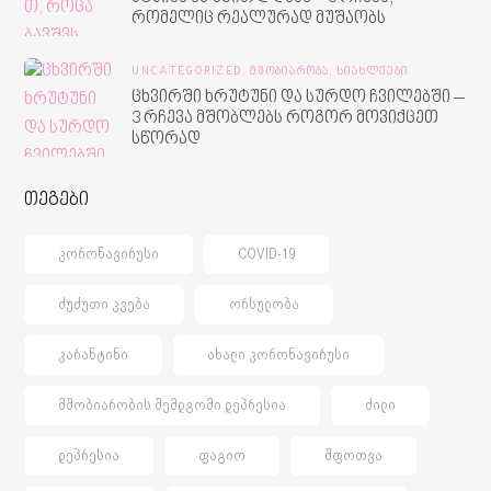
რომელიც რეალურად მუშაობს
UNCATEGORIZED,
ᲛᲨᲝᲑᲘᲐᲠᲝᲑᲐ,
ᲡᲘᲐᲮᲚᲔᲔᲑᲘ
ცხვირში ხრუტუნი და სურდო ჩვილებში –
3 რჩევა მშობლებს როგორ მოვიქცეთ
სწორად
თეგები
ᲙᲝᲠᲝᲜᲐᲕᲘᲠᲣᲡᲘ
COVID-19
ᲫᲣᲫᲣᲗᲘ ᲙᲕᲔᲑᲐ
ᲝᲠᲡᲣᲚᲝᲑᲐ
ᲙᲐᲠᲐᲜᲢᲘᲜᲘ
ᲐᲮᲐᲚᲘ ᲙᲝᲠᲝᲜᲐᲕᲘᲠᲣᲡᲘ
ᲛᲨᲝᲑᲘᲐᲠᲝᲑᲘᲡ ᲨᲔᲛᲓᲒᲝᲛᲘ ᲓᲔᲞᲠᲔᲡᲘᲐ
ᲫᲘᲚᲘ
ᲓᲔᲞᲠᲔᲡᲘᲐ
ᲤᲐᲒᲘᲝ
ᲨᲤᲝᲗᲕᲐ