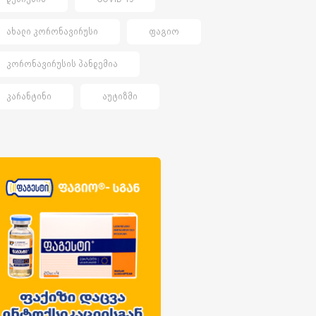
ᲐᲮᲐᲚᲘ ᲙᲝᲠᲝᲜᲐᲕᲘᲠᲣᲡᲘ
ᲤᲐᲒᲘᲝ
ᲙᲝᲠᲝᲜᲐᲕᲘᲠᲣᲡᲘᲡ ᲞᲐᲜᲓᲔᲛᲘᲐ
ᲙᲐᲠᲐᲜᲢᲘᲜᲘ
ᲐᲣᲢᲘᲖᲛᲘ