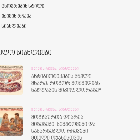
ცხოვრების სტილი
ექიმის რჩევა
სიახლეები
ოლო სიახლეები
ᲔᲥᲘᲛᲘᲡ ᲠᲩᲔᲕᲐ,
ᲡᲘᲐᲮᲚᲔᲔᲑᲘ
ანტიბიოტიკების ბნელი
მხარე: როგორ მოქმედებს
ნაწლავის მიკოფლორაზე?
ᲔᲥᲘᲛᲘᲡ ᲠᲩᲔᲕᲐ,
ᲡᲘᲐᲮᲚᲔᲔᲑᲘ
მოგზაურთა დიარეა –
მიზეზები, სიმპტომები და
სასარგებლო რჩევები
მთელი ოჯახისთვის