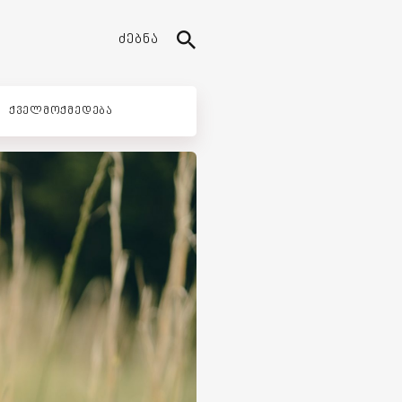
ᲫᲔᲑᲜᲐ
ᲥᲕᲔᲚᲛᲝᲥᲛᲔᲓᲔᲑᲐ