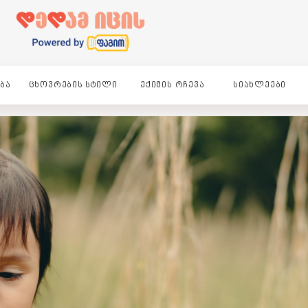
ᲑᲐ
ᲪᲮᲝᲕᲠᲔᲑᲘᲡ ᲡᲢᲘᲚᲘ
ᲔᲥᲘᲛᲘᲡ ᲠᲩᲔᲕᲐ
ᲡᲘᲐᲮᲚᲔᲔᲑᲘ