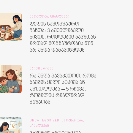
ᲛᲨᲝᲑᲚᲝᲑᲐ,
ᲡᲘᲐᲮᲚᲔᲔᲑᲘ
დედის სამოგზაურო
ჩანთა: 3 აუცილებელი
ნივთი, რომლებიც ბავშთან
ერთად მოგზაურობის წინ
არ უნდა დაგავიწყდეს
ᲔᲥᲘᲛᲘᲡ ᲠᲩᲔᲕᲐ
რა უნდა გავაკეთოთ, როცა
ბავშვს ყელი სტკივა ან
უწითლდება – 5 რჩევა,
რომელიც რეალურად
მუშაობს
UNCATEGORIZED,
ᲛᲨᲝᲑᲘᲐᲠᲝᲑᲐ,
ᲡᲘᲐᲮᲚᲔᲔᲑᲘ