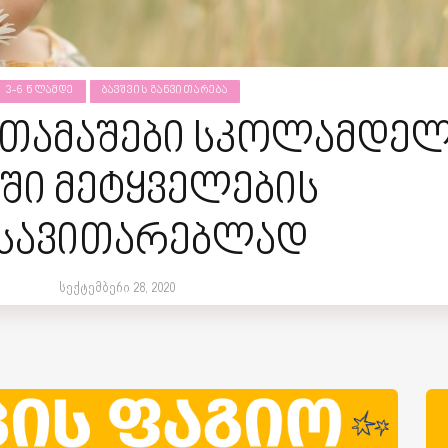
3-6 ᲬᲚᲐᲛᲓᲔ
ᲑᲐᲕᲨᲕᲘᲡ ᲒᲐᲜᲕᲘᲗᲐᲠᲔᲑᲐ
 თამაშები სკოლამდე
კში მეტყველების
ნსავითარებლად
სექტემბერი 28, 2020