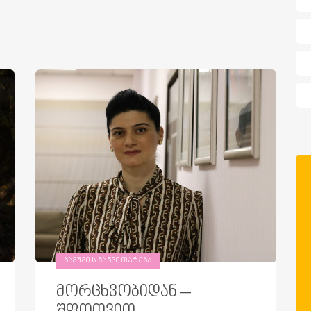
ᲑᲐᲕᲨᲕᲘᲡ ᲒᲐᲜᲕᲘᲗᲐᲠᲔᲑᲐ
მორცხვობიდან –