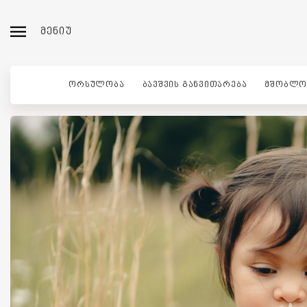
ᲛᲔᲜᲘᲣ
ᲝᲠᲡᲣᲚᲝᲑᲐ
ᲑᲐᲕᲨᲕᲘᲡ ᲒᲐᲜᲕᲘᲗᲐᲠᲔᲑᲐ
ᲛᲨᲝᲑᲚᲝ