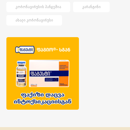
ᲙᲝᲠᲝᲜᲐᲕᲘᲠᲣᲡᲘᲡ ᲞᲐᲜᲓᲔᲛᲘᲐ
ᲙᲐᲠᲐᲜᲢᲘᲜᲘ
ᲐᲮᲐᲚᲘ ᲙᲝᲠᲝᲜᲐᲕᲘᲠᲣᲡᲘ