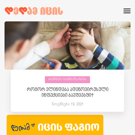
ᲑᲐᲕᲨᲕᲘᲡ ᲒᲐᲜᲕᲘᲗᲐᲠᲔᲑᲐ
როგორ ვლინდება ადენოვირუსული
ინფექციები ბავშვებში?
ნოემბერი 19, 2021