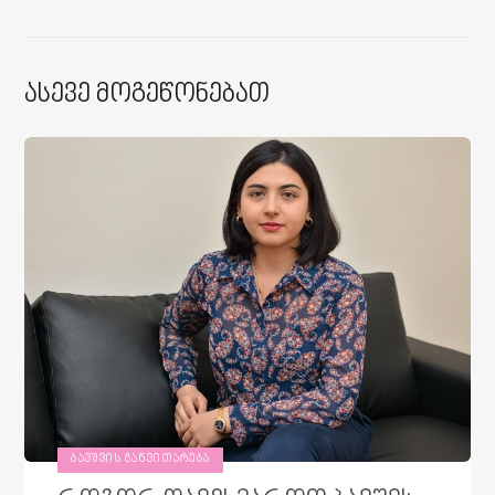
Ასევე Მოგეწონებათ
ᲑᲐᲕᲨᲕᲘᲡ ᲒᲐᲜᲕᲘᲗᲐᲠᲔᲑᲐ