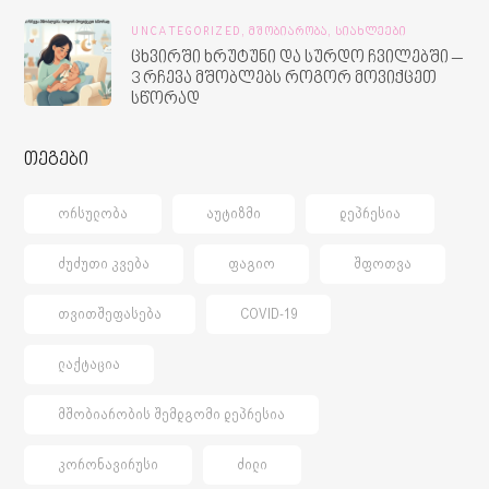
UNCATEGORIZED,
ᲛᲨᲝᲑᲘᲐᲠᲝᲑᲐ,
ᲡᲘᲐᲮᲚᲔᲔᲑᲘ
ცხვირში ხრუტუნი და სურდო ჩვილებში –
3 რჩევა მშობლებს როგორ მოვიქცეთ
სწორად
თეგები
ᲝᲠᲡᲣᲚᲝᲑᲐ
ᲐᲣᲢᲘᲖᲛᲘ
ᲓᲔᲞᲠᲔᲡᲘᲐ
ᲫᲣᲫᲣᲗᲘ ᲙᲕᲔᲑᲐ
ᲤᲐᲒᲘᲝ
ᲨᲤᲝᲗᲕᲐ
ᲗᲕᲘᲗᲨᲔᲤᲐᲡᲔᲑᲐ
COVID-19
ᲚᲐᲥᲢᲐᲪᲘᲐ
ᲛᲨᲝᲑᲘᲐᲠᲝᲑᲘᲡ ᲨᲔᲛᲓᲒᲝᲛᲘ ᲓᲔᲞᲠᲔᲡᲘᲐ
ᲙᲝᲠᲝᲜᲐᲕᲘᲠᲣᲡᲘ
ᲫᲘᲚᲘ