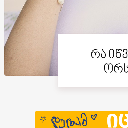
რა იწ
ორს