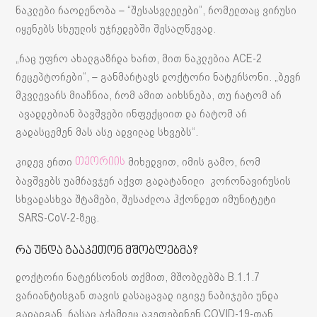
ნაკლები რაოდენობა – “შესასვლელები”, რომელთაც ვირუსი
იყენებს სხეულის უჯრედებში შესაღწევად.
„რაც უფრო ახალგაზრდა ხართ, მით ნაკლებია ACE-2
რეცეპტორები“, – განმარტავს დოქტორი ნატერსონი. „ბევრ
მკვლევარს მიაჩნია, რომ ამით აიხსნება, თუ რატომ არ
ავადდებიან ბავშვები ინფექციით და რატომ არ
გადასცემენ მას ასე ადვილად სხვებს“.
კიდევ ერთი
მიხედვით, იმის გამო, რომ
თეორიის
ბავშვებს უამრავჯერ აქვთ გადატანილი კორონავირუსის
სხვადასხვა შტამები, შესაძლოა ჰქონდეთ იმუნიტეტი
SARS-CoV-2-ზეც.
რა უნდა გააკეთონ მშობლებმა?
დოქტორი ნატერსონის თქმით, მშობლებმა B.1.1.7
ვარიანტისგან თავის დასაცავად იგივე ნაბიჯები უნდა
გადადგან, რასაც აქამდეც აკეთებდნენ COVID-19-თან