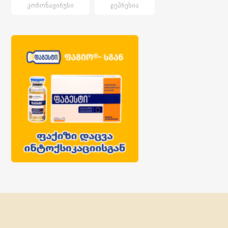
ᲙᲝᲠᲝᲜᲐᲕᲘᲠᲣᲡᲘ
ᲓᲔᲞᲠᲔᲡᲘᲐ