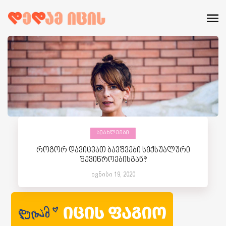
ᲡᲘᲐᲮᲚᲔᲔᲑᲘ
როგორ დავიცვათ ბავშვები სექსუალური
შევიწროებისგან?
ივნისი 19, 2020