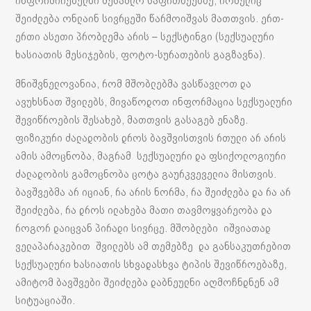
ინფორმირებულნი შესაძლო საფრთხეებზე, რომელიც
შეიძლება ონლაინ სივრცეში წარმოიშვას მათთვის. ერთ-
ერთი ასეთი პრობლემა არის – სექსტინგი (სექსუალური
ხასიათის მესიჯების, ფოტო-სურათების გაგზავნა).
მნიშვნელოვანია, რომ მშობლებმა ვასწავლოთ და
ავუხსნათ შვილებს, მივაწოდოთ ინფორმაცია სექსუალური
შევიწროების შესახებ, მათთვის გასაგებ ენაზე.
ფიზიკური ძალადობის დროს ბავშვისთვის რთული არ არის
ამის ამოცნობა, მაგრამ სექსუალური და ფსიქოლოგიური
ძალადობის გამოცნობა ცოტა გაურკვეველია მისთვის.
ბავშვებმა არ იციან, რა არის ნორმა, რა შეიძლება და რა არ
შეიძლება, რა დროს ილახება მათი თავმოყვარეობა და
როგორ დაიცვან პირადი სივრცე. მშობლები იშვიათად
ველაპარაკებით შვილებს ამ თემებზე და განსაკუთრებით
სექსუალური ხასიათის სხვადასხვა ტიპის შევიწროებაზე,
ამიტომ ბავშვები შეიძლება დაბნეულნი აღმოჩნდნენ ამ
სიტუაციაში.