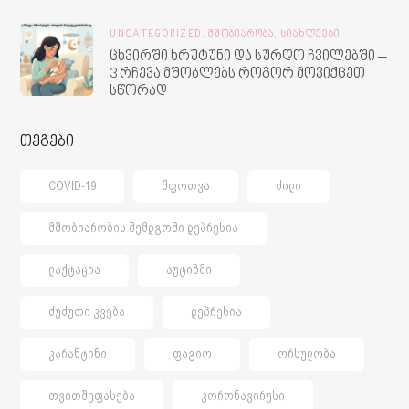
UNCATEGORIZED,
ᲛᲨᲝᲑᲘᲐᲠᲝᲑᲐ,
ᲡᲘᲐᲮᲚᲔᲔᲑᲘ
ცხვირში ხრუტუნი და სურდო ჩვილებში –
3 რჩევა მშობლებს როგორ მოვიქცეთ
სწორად
თეგები
COVID-19
ᲨᲤᲝᲗᲕᲐ
ᲫᲘᲚᲘ
ᲛᲨᲝᲑᲘᲐᲠᲝᲑᲘᲡ ᲨᲔᲛᲓᲒᲝᲛᲘ ᲓᲔᲞᲠᲔᲡᲘᲐ
ᲚᲐᲥᲢᲐᲪᲘᲐ
ᲐᲣᲢᲘᲖᲛᲘ
ᲫᲣᲫᲣᲗᲘ ᲙᲕᲔᲑᲐ
ᲓᲔᲞᲠᲔᲡᲘᲐ
ᲙᲐᲠᲐᲜᲢᲘᲜᲘ
ᲤᲐᲒᲘᲝ
ᲝᲠᲡᲣᲚᲝᲑᲐ
ᲗᲕᲘᲗᲨᲔᲤᲐᲡᲔᲑᲐ
ᲙᲝᲠᲝᲜᲐᲕᲘᲠᲣᲡᲘ