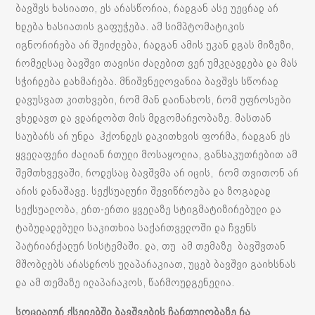
ბავშვს ხასიათი, ეს არასწორია, რადგან ასე უეცრად არ
ხდება ხასიათის გაფუჭება. ამ სიმპტომატიკის
იგნორირება არ შეიძლება, რადგან ამის უკან დგას მიზეზი,
რომელსაც ბავშვი თავისი ძალებით ვერ უმკლავდება და მას
სჭირდება დახმარება. მნიშვნელოვანია ბავშვს სწორად
დავუსვათ კითხვები, რომ მან დაინახოს, რომ უფროსები
ვხედავთ და ვდარდობთ მის მდგომარეობაზე. მასთან
საუბარს არ უნდა ჰქონდეს დაკითხვის ფორმა, რადგან ეს
ყველაფერი ძალიან რთული მოსაყოლია, განსაკუთრებით ამ
შემთხვევაში, როდესაც ბავშვმა არ იცის, რომ თვითონ არ
არის დანაშავე. სექსუალური შევიწროება და ზოგადად
სექსუალობა, ერთ-ერთი ყველაზე სტიგმატიზირებული და
ტაბუდადებული საკითხია საქართველოში და ჩვენს
პატრიარქალურ სისტემაში. და, თუ ამ თემაზე ბავშვთან
მშობლებს არასდროს ულაპარაკიათ, უცებ ბავშვი გაიხსნას
და ამ თემაზე ილაპარაკოს, წარმოუდგენელია.
სოციალურ ქსელებში ბავშვების ჩართულობაზე რა