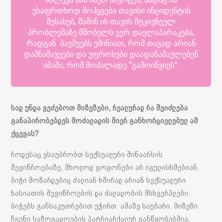
უსაფრთხოდ მოჰყვება თავისი ინციდენტის
შესახებ, მაშინ ის თავის მტკივნეულ
პრობლემაზე მშობელს ვერ დაელაპარაკება,
რადგან ბავშვებს ეშინიათ, რომ თავად არიან
დამნაშავეები და უფროსები დაადანაშაულებენ
იმაში, რომ მოძალადე “გამოიწვიეს”.
სად უნდა ვეძებოთ მიზეზები, რეალურად რა შეიძლება
განაპირობებდეს მოძალადის მიერ განხორციელებულ ამ
ქცევას?
როდესაც ვსაუბრობთ სექსუალური შინაარსის
შევიწროებაზე, მხოლოდ გოგონები არ იგულისხმებიან,
ბიჭი მოზარდებიც ძალიან ხშირად არიან სექსუალური
ხასიათის შევიწროების და ძალადობის მსხვერპლები.
ბიჭებს განსაკუთრებით უჭირთ ამაზე საუბარი. მიზეზი
ჩვენი საზოგადოების პატრიარქალურ განწყობებშია,