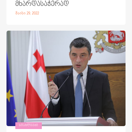
მხარდასაჭერად
მაისი 29, 2022
ᲡᲘᲐᲮᲚᲔᲔᲑᲘ