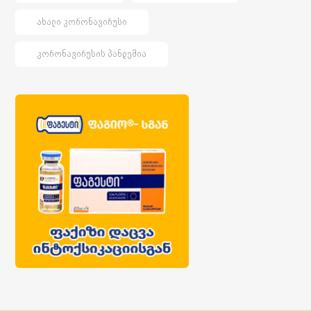
ᲐᲮᲐᲚᲘ ᲙᲝᲠᲝᲜᲐᲕᲘᲠᲣᲡᲘ
ᲙᲝᲠᲝᲜᲐᲕᲘᲠᲣᲡᲘᲡ ᲞᲐᲜᲓᲔᲛᲘᲐ